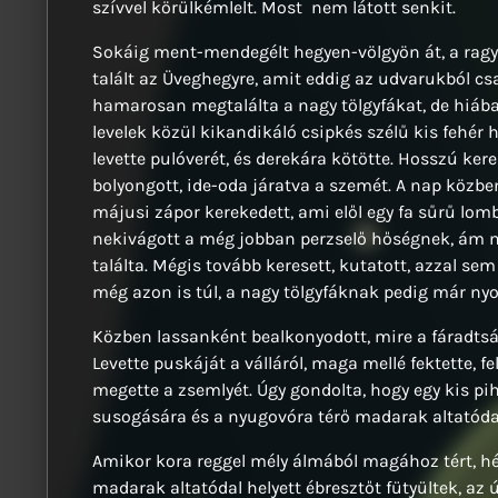
szívvel körülkémlelt. Most nem látott senkit.
Sokáig ment-mendegélt hegyen-völgyön át, a rag
talált az Üveghegyre, amit eddig az udvarukból c
hamarosan megtalálta a nagy tölgyfákat, de hiába 
levelek közül kikandikáló csipkés szélű kis fehér
levette pulóverét, és derekára kötötte. Hosszú kere
bolyongott, ide-oda járatva a szemét. A nap közben
májusi zápor kerekedett, ami elől egy fa sűrű lomb
nekivágott a még jobban perzselő hőségnek, ám
találta. Mégis tovább keresett, kutatott, azzal 
még azon is túl, a nagy tölgyfáknak pedig már ny
Közben lassanként bealkonyodott, mire a fáradtság
Levette puskáját a válláról, maga mellé fektette, 
megette a zsemlyét. Úgy gondolta, hogy egy kis pi
susogására és a nyugovóra térő madarak altatódal
Amikor kora reggel mély álmából magához tért, hét
madarak altatódal helyett ébresztőt fütyültek, az