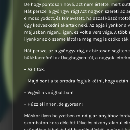
De hogy pontosan hová, azt nem értette, mert su
Hát persze, a gyöngyvirág! Azt nagyon szereti az a
elmosolyodott, és felnevetett, ha azzal köszöntöt
úgy kedveskedni akartak neki. Az apja ilyenkor a 
májusban régen… igen, ez volt a vers vége. A több
ilyenkor az ő szeme láttára még meg is csókolták
Hát persze, az a gyöngyvirág, az biztosan segíten
bükkfaerdőről az Üveghegyen túl, a nagyok letorko
– Az titok.
– Majd pont a te orrodra fogjuk kötni, hogy aztán 
– Vegyél a virágboltban!
– Húzz el innen, de gyorsan!
Máskor ilyen helyzetben mindig az anyjához fordu
szombaton kora délelőtt félve és bizonytalanul elin
szünetben kihallgatott beszélgetésből, hogy ott le