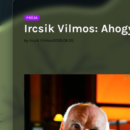
PRÓZA
Ircsik Vilmos: Aho
by Ircsik Vilmos
2026.06.05.