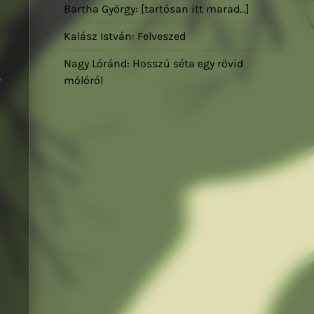
Bartha György: [tartósan itt marad…]
Kalász István: Felveszed
Nagy Lóránd: Hosszú séta egy rövid
s
mólóról