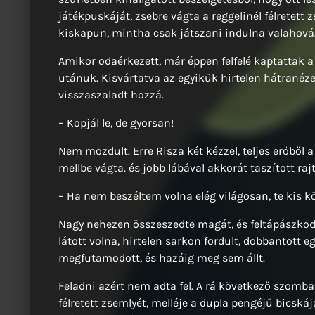
játékpuskáját, zsebre vágta a reggelinél félretett 
kiskapun, mintha csak játszani indulna valahová
Amikor odaérkezett, már éppen felfelé kaptattak a 
utánuk. Kisvártatva az egyikük hirtelen hátranézet
visszaszaladt hozzá.
– Kopjál le, de gyorsan!
Nem mozdult. Erre Risza két kézzel, teljes erőből a f
mellbe vágta. és jobb lábával akkorát taszított rajt
– Ha nem beszéltem volna elég világosan, te kis k
Nagy nehezen összeszedte magát, és feltápászkodo
látott volna, hirtelen sarkon fordult, dobbantott 
megfutamodott, és hazáig meg sem állt.
Feladni azért nem adta fel. A rá következő szomba
félretett zsemlyét, melléje a dupla pengéjű bicská