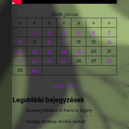
2026. június
h
K
s
c
p
s
v
1
2
3
4
5
6
7
8
9
10
11
12
13
14
15
16
17
18
19
20
21
22
23
24
25
26
27
28
29
30
« máj
júl »
Legutóbbi bejegyzések
Sziwery Balázs: A francia fogoly
Tompa Andrea: Kiváló testek