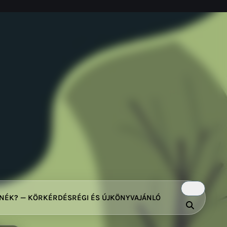
TNÉK? — KÖRKÉRDÉS
RÉGI ÉS ÚJ
KÖNYVAJÁNLÓ