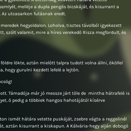
zsemlyét, melléje a dupla pengés bicskáját, és kisurrant a
. Az utcasarkon futásnak eredt.
meredek hegyoldalon. Loholva, tisztes távolból igyekezett
t, szólt valamit, mire a híres verekedő Risza megfordult, és
öldre lökte, aztán mielőtt talpra tudott volna állni, ököllel
a, hogy gurulni kezdett lefelé a lejtőn.
öcsög!
tt. Támadója már jó messze járt tőle de mintha hátrafelé is
egyet, ő pedig a többiek hangos hahotájától kísérve
ton ismét hátára vetette puskáját, zsebre vágta a reggelinél
ját, aztán kisurrant a kiskapun. A Kálvária-hegy alján dobogó