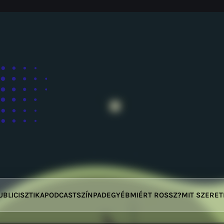
UBLICISZTIKA
PODCAST
SZÍNPAD
EGYÉB
MIÉRT ROSSZ?
MIT SZERE