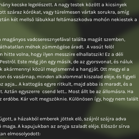
hány kecske legelészett. A nagy testek között a kicsinyek
ott száraz kórókat, vagy türelmesen vártak sorukra, amíg
 aztán két mellső lábukkal feltámaszkodva mohón nekiestek a
 a magányos vadcseresznyefával találta magát szemben,
 láthatatlan méhek zümmögése áradt. A vasút felől
itte volna, hogy ilyen messzire elhallatszik! Ez a déli
estről. Este még jön egy másik, de az gyorsvonat, és náluk
k akármennyi közül megismerné a hangját. Ott megy el a
on és vasárnap, minden alkalommal kiszalad eléje, és figyeli
z apja… A kattogás egyre ritkult, majd abba is maradt, és a
 Aztán egyszerre csend lett… Most állt be az állomásra. Ha
az erdőbe. Kár volt megszöknie. Különösen így, hogy nem talált
zúgott, a házakból emberek jöttek elő, szájról szájra adva
ő maga. A kapujukban az anyja szaladt eléje. Először sírva
gan elmosolyodott: