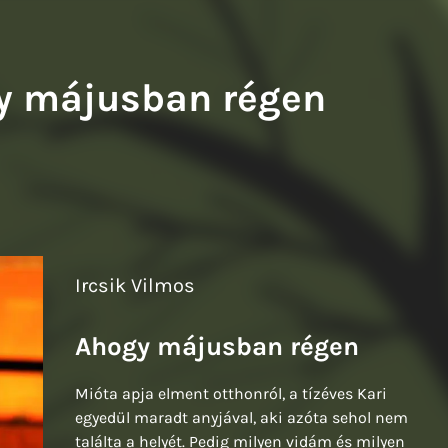
Sziw
gy májusban régen
Ircsik Vilmos
Ahogy májusban régen
Mióta apja elment otthonról, a tízéves Kari
egyedül maradt anyjával, aki azóta sehol nem
találta a helyét. Pedig milyen vidám és milyen