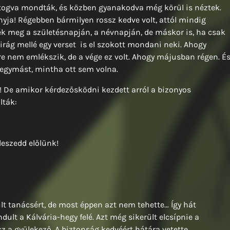
ttogva mondták, és közben gyanakodva még körül is néztek.
nyja! Régebben bármilyen rossz kedve volt, attól mindig
ték meg a születésnapján, a névnapján, de máskor is, ha csak
virág mellé egy verset is el szokott mondani neki. Ahogy
ire nem emlékszik, de a vége ez volt. Ahogy májusban régen. É
 egymást, mintha ott sem volna.
e! De amikor kérdezősködni kezdett arról a bizonyos
lták:
leszedd előlünk!
lt tanácsért, de most éppen azt nem tehette… Így hát
dult a Kálvária-hegy felé. Azt még sikerült elcsípnie a
sz a gyülekező. A biztonság kedvéért hátára vetette