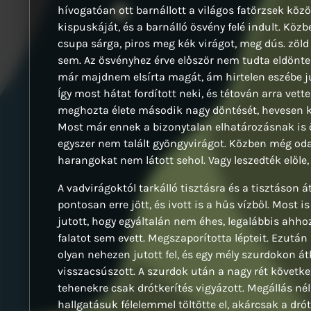
hívogatóan ott barnállott a világos fatörzsek közö
kispuskáját, és a barnálló ösvény felé indult. Köz
csupa sárga, piros meg kék virágot, meg dús. zöld 
sem. Az ösvényhez érve először nem tudta eldönte
már majdnem elsírta magát, ám hirtelen eszébe jut
Így most hátat fordított neki, és tétován arra vet
meghozta élete második nagy döntését, hevesen kal
Most már ennek a bizonytalan elhatározásnak is ör
egyszer nem talált gyöngyvirágot. Közben még oda-
harangokat nem látott sehol. Vagy leszedték előle,
A vadvirágoktól tarkálló tisztásra és a tisztáson 
pontosan erre jött, és ivott is a hűs vízből. Most
jutott, hogy egyáltalán nem éhes, legalábbis ahho
falatot sem evett. Megszaporította lépteit. Ezutá
olyan nehezen jutott fel, és egy mély szurdokon á
visszacsúszott. A szurdok után a nagy rét következ
tehenekre csak drótkerítés vigyázott. Megállás né
hallgatásuk félelemmel töltötte el, akárcsak a drót