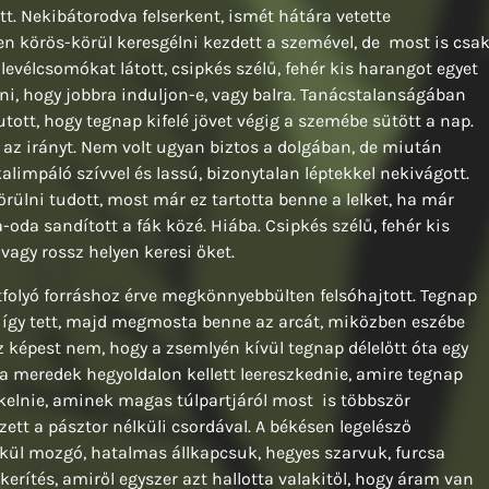
tt. Nekibátorodva felserkent, ismét hátára vetette
ben körös-körül keresgélni kezdett a szemével, de most is csa
levélcsomókat látott, csipkés szélű, fehér kis harangot egyet
ni, hogy jobbra induljon-e, vagy balra. Tanácstalanságában
ott, hogy tegnap kifelé jövet végig a szemébe sütött a nap.
te az irányt. Nem volt ugyan biztos a dolgában, de miután
impáló szívvel és lassú, bizonytalan léptekkel nekivágott.
ülni tudott, most már ez tartotta benne a lelket, ha már
oda sandított a fák közé. Hiába. Csipkés szélű, fehér kis
 vagy rossz helyen keresi őket.
átfolyó forráshoz érve megkönnyebbülten felsóhajtott. Tegnap
 is így tett, majd megmosta benne az arcát, miközben eszébe
z képest nem, hogy a zsemlyén kívül tegnap délelőtt óta egy
n a meredek hegyoldalon kellett leereszkednie, amire tegnap
tkelnie, aminek magas túlpartjáról most is többször
ett a pásztor nélküli csordával. A békésen legelésző
lkül mozgó, hatalmas állkapcsuk, hegyes szarvuk, furcsa
kerítés, amiről egyszer azt hallotta valakitől, hogy áram van