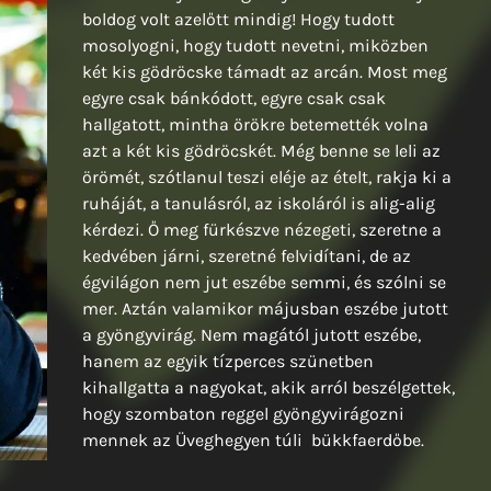
boldog volt azelőtt mindig! Hogy tudott
mosolyogni, hogy tudott nevetni, miközben
két kis gödröcske támadt az arcán. Most meg
egyre csak bánkódott, egyre csak csak
hallgatott, mintha örökre betemették volna
azt a két kis gödröcskét. Még benne se leli az
örömét, szótlanul teszi eléje az ételt, rakja ki a
ruháját, a tanulásról, az iskoláról is alig-alig
kérdezi. Ő meg fürkészve nézegeti, szeretne a
kedvében járni, szeretné felvidítani, de az
égvilágon nem jut eszébe semmi, és szólni se
mer. Aztán valamikor májusban eszébe jutott
a gyöngyvirág. Nem magától jutott eszébe,
hanem az egyik tízperces szünetben
kihallgatta a nagyokat, akik arról beszélgettek,
hogy szombaton reggel gyöngyvirágozni
mennek az Üveghegyen túli bükkfaerdőbe.