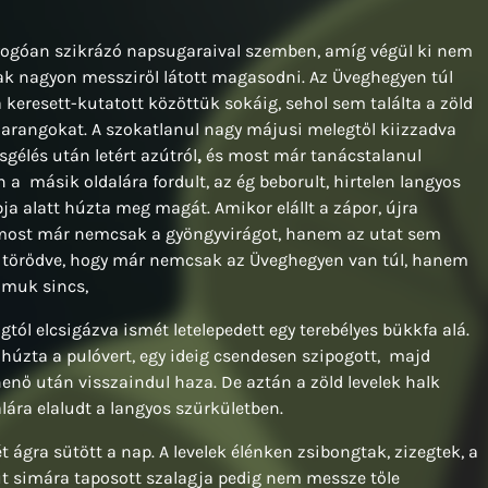
yogóan szikrázó napsugaraival szemben, amíg végül ki nem
sak nagyon messziről látott magasodni. Az Üveghegyen túl
keresett-kutatott közöttük sokáig, sehol sem találta a zöld
 harangokat. A szokatlanul nagy májusi melegtől kiizzadva
sgélés után letért azútról
,
és most már tanácstalanul
 a másik oldalára fordult, az ég beborult, hirtelen langyos
ja alatt húzta meg magát. Amikor elállt a zápor, újra
 most már nemcsak a gyöngyvirágot, hanem az utat sem
sem törődve, hogy már nemcsak az Üveghegyen van túl, hanem
omuk sincs,
tól elcsigázva ismét letelepedett egy terebélyes bükkfa alá.
felhúzta a pulóvert, egy ideig csendesen szipogott, majd
henő után visszaindul haza. De aztán a zöld levelek halk
ára elaludt a langyos szürkületben.
 ágra sütött a nap. A levelek élénken zsibongtak, zizegtek, a
 út simára taposott szalagja pedig nem messze tőle