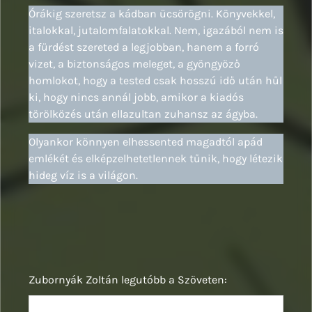
Órákig szeretsz a kádban ücsörögni. Könyvekkel,
italokkal, jutalomfalatokkal. Nem, igazából nem is
a fürdést szereted a legjobban, hanem a forró
vizet, a biztonságos meleget, a gyöngyöző
homlokot, hogy a tested csak hosszú idő után hűl
ki, hogy nincs annál jobb, amikor a kiadós
törölközés után ellazultan zuhansz az ágyba.
Olyankor könnyen elhessented magadtól apád
emlékét és elképzelhetetlennek tűnik, hogy létezik
hideg víz is a világon.
Zubornyák Zoltán legutóbb a Szöveten: