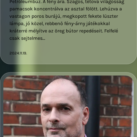
Petróleumbűz. A fény ára. Szagos, tétova világosság
pamacsok koncentrálva az asztal fölött. Lehúzva a
vastagon poros burájú, megkopott fekete lüszter
lámpa, jó közel, rebbenő fény-árny játékokkal
kráterré mélyítve az öreg bútor repedéseit. Felfelé
csak sejtelmes…
2024.11.19.