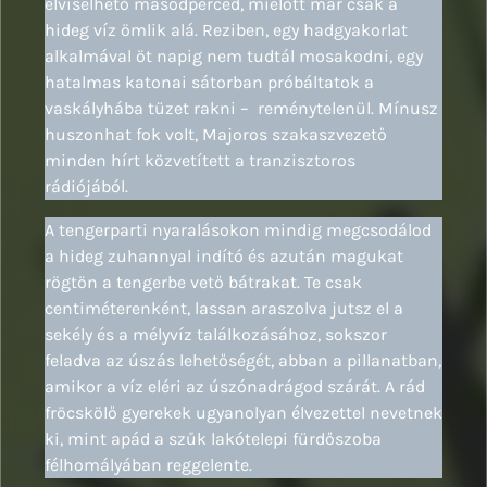
elviselhető másodperced, mielőtt már csak a
hideg víz ömlik alá. Reziben, egy hadgyakorlat
alkalmával öt napig nem tudtál mosakodni, egy
hatalmas katonai sátorban próbáltatok a
vaskályhába tüzet rakni – reménytelenül. Mínusz
huszonhat fok volt, Majoros szakaszvezető
minden hírt közvetített a tranzisztoros
rádiójából.
A tengerparti nyaralásokon mindig megcsodálod
a hideg zuhannyal indító és azután magukat
rögtön a tengerbe vető bátrakat. Te csak
centiméterenként, lassan araszolva jutsz el a
sekély és a mélyvíz találkozásához, sokszor
feladva az úszás lehetőségét, abban a pillanatban,
amikor a víz eléri az úszónadrágod szárát. A rád
fröcskölő gyerekek ugyanolyan élvezettel nevetnek
ki, mint apád a szűk lakótelepi fürdőszoba
félhomályában reggelente.