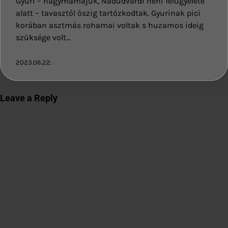
Gyuri – nagymamájuk, Nádudvardi néni felügyelete
alatt – tavasztól őszig tartózkodtak. Gyurinak pici
korában asztmás rohamai voltak s huzamos ideig
szüksége volt…
2023.06.22.
Leave a Reply