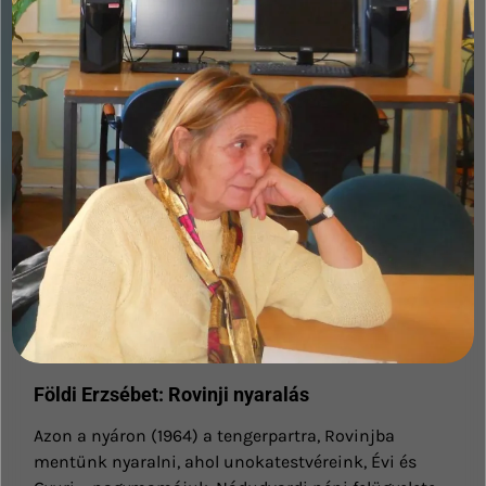
Földi Erzsébet: Rovinji nyaralás
Azon a nyáron (1964) a tengerpartra, Rovinjba
mentünk nyaralni, ahol unokatestvéreink, Évi és