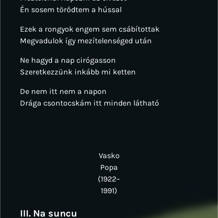
Én sosem törődtem a hússal
Ezek a rongyok engem sem csábítottak
Megvadulok így mezítelenséged után
Ne hagyd a nap cirógasson
Szeretkezzünk inkább mi ketten
De nem itt nem a napon
Drága csontocskám itt minden látható
Vasko
Popa
(1922–
1991)
III. Na suncu