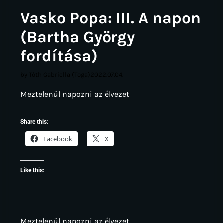
Vasko Popa: III. A napon
(Bartha György
fordítása)
by Tóth Gabriella (Toga)
2022.07.04.
Meztelenül napozni az élvezet
Share this:
Facebook
X
Like this:
Meztelenül napozni az élvezet