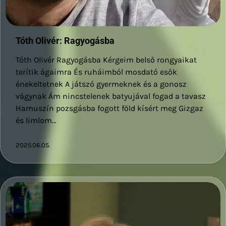
Tóth Olivér: Ragyogásba
Tóth Olivér Ragyogásba Kérgeim belső rongyaikat
terítik ágaimra És ruháimból mosdató esők
énekeltetnek A játszó gyermeknek és a gonosz
vágynak Ám nincstelenek batyujával fogad a tavasz
Hamuszín pozsgásba fogott föld kísért meg Gizgaz
és limlom…
2025.06.05.