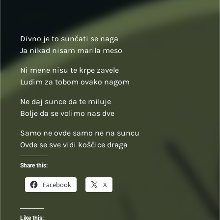
Divno je to sunčati se naga
Ja nikad nisam marila meso
Ni mene nisu te krpe zavele
Ludim za tobom ovako nagom
Ne daj sunce da te miluje
Bolje da se volimo nas dve
Samo ne ovde samo ne na suncu
Ovde se sve vidi koščice draga
Share this:
Facebook
X
Like this: