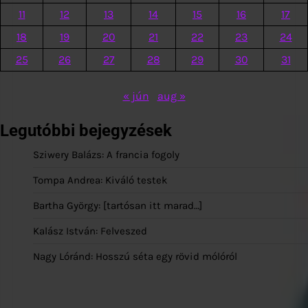
11
12
13
14
15
16
17
18
19
20
21
22
23
24
25
26
27
28
29
30
31
« jún
aug »
Legutóbbi bejegyzések
Sziwery Balázs: A francia fogoly
Tompa Andrea: Kiváló testek
Bartha György: [tartósan itt marad…]
Kalász István: Felveszed
Nagy Lóránd: Hosszú séta egy rövid mólóról