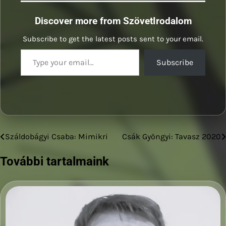
Discover more from SzövetIrodalom
Subscribe to get the latest posts sent to your email.
Type your email…
Subscribe
Száldobágyi Csaba: Mimikri
Csák Gyöngyi: Tavasz 2020
Bejegyzés
navigáció
További tartalmaink