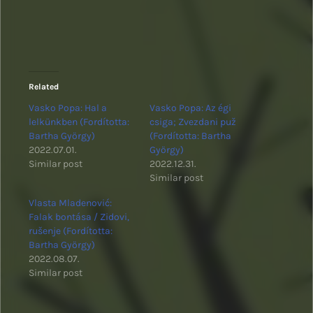
Related
Vasko Popa: Hal a
Vasko Popa: Az égi
lelkünkben (Fordította:
csiga; Zvezdani puž
Bartha György)
(Fordította: Bartha
2022.07.01.
György)
Similar post
2022.12.31.
Similar post
Vlasta Mladenović:
Falak bontása / Zidovi,
rušenje (Fordította:
Bartha György)
2022.08.07.
Similar post