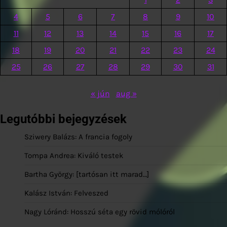
4
5
6
7
8
9
10
11
12
13
14
15
16
17
18
19
20
21
22
23
24
25
26
27
28
29
30
31
« jún
aug »
Legutóbbi bejegyzések
Sziwery Balázs: A francia fogoly
Tompa Andrea: Kiváló testek
Bartha György: [tartósan itt marad…]
Kalász István: Felveszed
Nagy Lóránd: Hosszú séta egy rövid mólóról