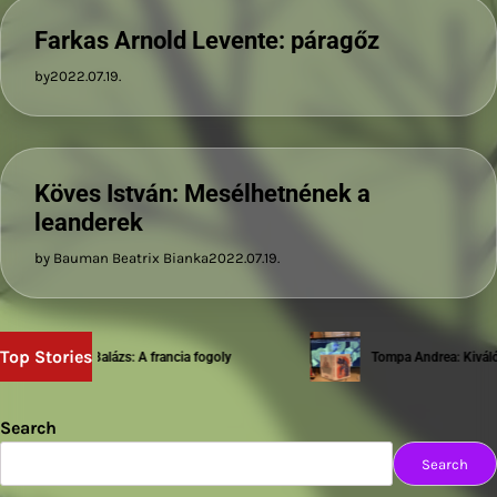
Farkas Arnold Levente: páragőz
by
2022.07.19.
Köves István: Mesélhetnének a
leanderek
by Bauman Beatrix Bianka
2022.07.19.
Top Stories
Sziwery Balázs: A francia fogoly
Tompa Andrea: Kiváló te
Search
Search