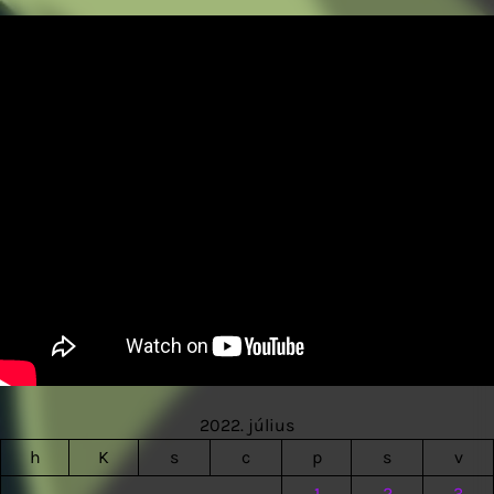
2022. július
h
K
s
c
p
s
v
1
2
3