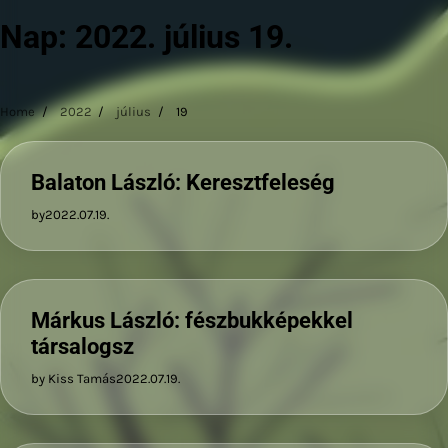
Nap:
2022. július 19.
Home
2022
július
19
Balaton László: Keresztfeleség
by
2022.07.19.
Márkus László: fészbukképekkel
társalogsz
by Kiss Tamás
2022.07.19.