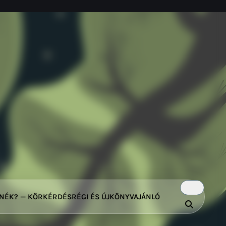
TNÉK? — KÖRKÉRDÉS
RÉGI ÉS ÚJ
KÖNYVAJÁNLÓ