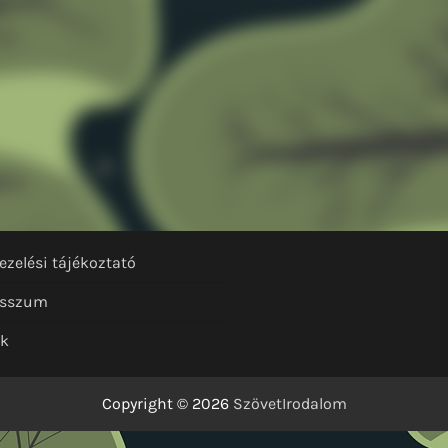
ezelési tájékoztató
esszum
nk
Copyright © 2026
SzövetIrodalom