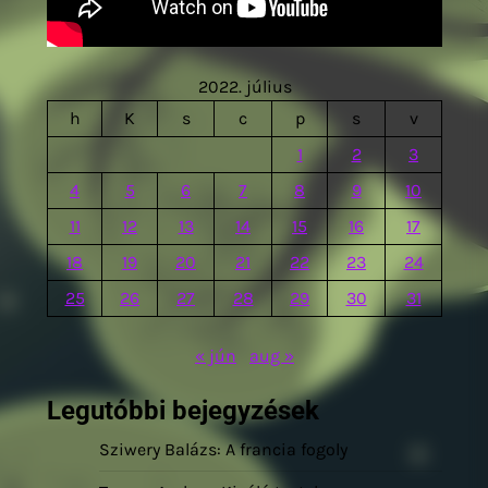
2022. július
h
K
s
c
p
s
v
1
2
3
4
5
6
7
8
9
10
11
12
13
14
15
16
17
18
19
20
21
22
23
24
25
26
27
28
29
30
31
« jún
aug »
Legutóbbi bejegyzések
Sziwery Balázs: A francia fogoly