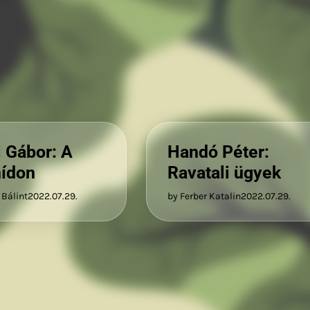
i Gábor: A
Handó Péter:
ídon
Ravatali ügyek
 Bálint
2022.07.29.
by Ferber Katalin
2022.07.29.