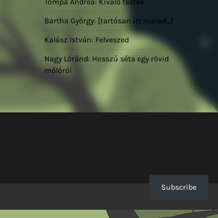
Tompa Andrea: Kiváló testek
Bartha György: [tartósan itt marad…]
Kalász István: Felveszed
Nagy Lóránd: Hosszú séta egy rövid
mólóról
Subscribe