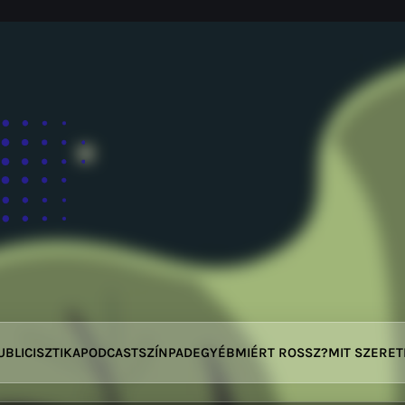
UBLICISZTIKA
PODCAST
SZÍNPAD
EGYÉB
MIÉRT ROSSZ?
MIT SZERE