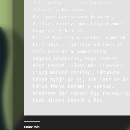
Itt, mellettem, két gyermek
Játszik a homokban.
Az egyik gonoszkodó kedvenc,
A másik kamasz, már hagyja amazt,
Hagy incselkedjen.
Éljen! Kiáltja a kisebb. A másik
Fölé hajol, igazítja vállain az i
Szép lesz az a homoktorta,
Nagyon igyekezne, hogy estére
Kész legyen. Hűvös már ilyenkor,
Hideg minden csillag, lámpákba
Fényt gyújt az éj, sok lesz az ár
Lámpa fénye betömi a sarkot.
Kísértet jár talán? Úgy recseg-ro
Csak aludni készül a ház.
Share this: