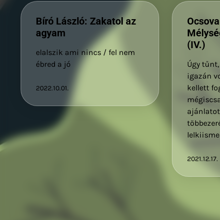
Bíró László: Zakatol az
Ocsovai
agyam
Mélysé
(IV.)
elalszik ami nincs / fel nem
ébred a jó
Úgy tűnt
igazán vo
kellett f
2022.10.01.
mégiscsa
ajánlatot
többezer
lelkiisme
2021.12.17.