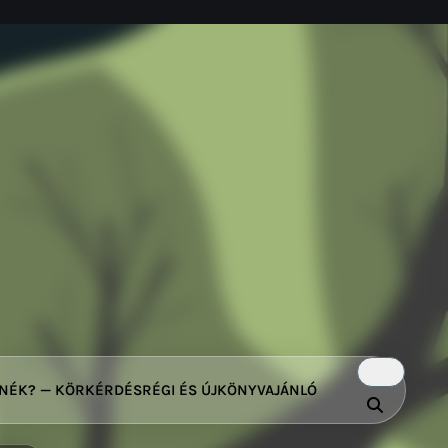
TNÉK? — KÖRKÉRDÉS
RÉGI ÉS ÚJ
KÖNYVAJÁNLÓ