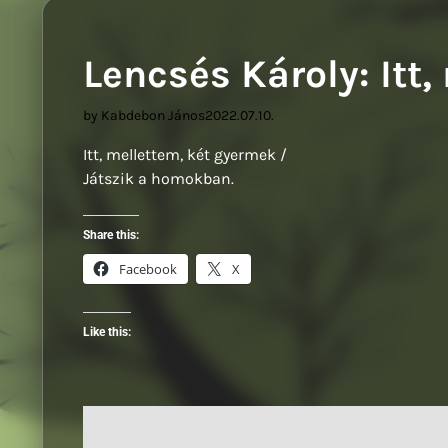
Sz
Lencsés Károly: Itt
by Kabdebon János
2022.07.10.
Itt, mellettem, két gyermek /
Játszik a homokban.
Share this:
Facebook
X
Like this: