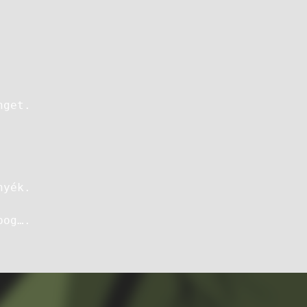
nget.
nyék.
pog….