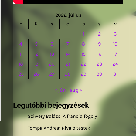
2022. július
h
K
s
c
p
s
v
1
2
3
4
5
6
7
8
9
10
11
12
13
14
15
16
17
18
19
20
21
22
23
24
25
26
27
28
29
30
31
« jún
aug »
Legutóbbi bejegyzések
Sziwery Balázs: A francia fogoly
Tompa Andrea: Kiváló testek