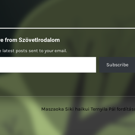
re from SzövetIrodalom
 latest posts sent to your email.
Subscribe
Maszaoka Siki haikui Ternyila Pál fordítá