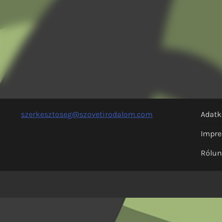
szerkesztoseg@szovetirodalom.com
Adatk
Impr
Rólu