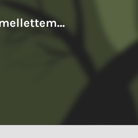
iwery Balázs: A francia fogoly
Tompa Andrea: Kiváló testek
, mellettem…