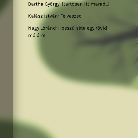
Bartha György: [tartósan itt marad…]
Kalász István: Felveszed
Nagy Lóránd: Hosszú séta egy rövid
mólóról