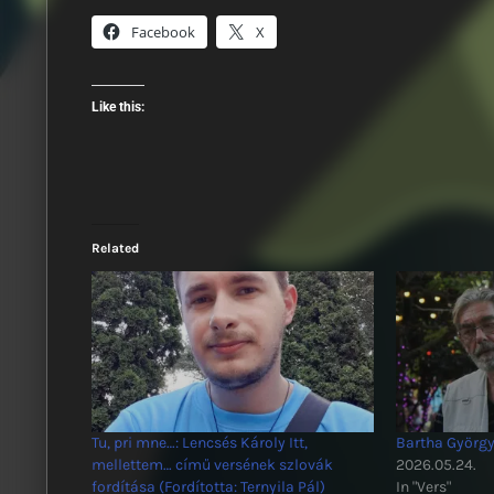
Facebook
X
Like this:
Related
Tu, pri mne…: Lencsés Károly Itt,
Bartha György:
mellettem… című versének szlovák
2026.05.24.
fordítása (Fordította: Ternyila Pál)
In "Vers"