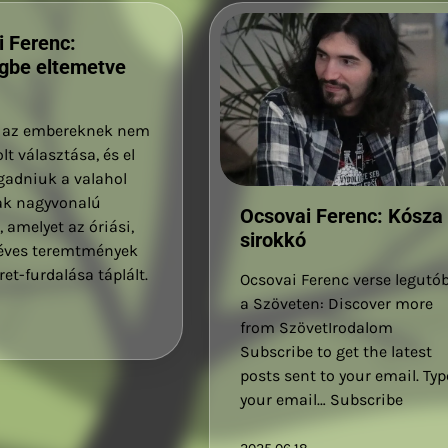
 Ferenc:
gbe eltemetve
, az embereknek nem
lt választása, és el
ogadniuk a valahol
k nagyvonalú
Ocsovai Ferenc: Kósza
, amelyet az óriási,
sirokkó
éves teremtmények
ret-furdalása táplált.
Ocsovai Ferenc verse legutó
a Szöveten: Discover more
from SzövetIrodalom
Subscribe to get the latest
posts sent to your email. Typ
your email… Subscribe