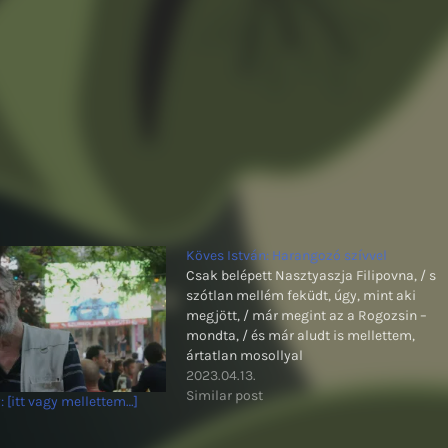
Köves István: Harangozó szívvel
Csak belépett Nasztyaszja Filipovna, / s
szótlan mellém feküdt, úgy, mint aki
megjött, / már megint az a Rogozsin –
mondta, / és már aludt is mellettem,
ártatlan mosollyal
2023.04.13.
Similar post
 [itt vagy mellettem…]