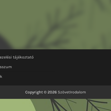
ezelési tájékoztató
esszum
nk
Copyright © 2026
SzövetIrodalom