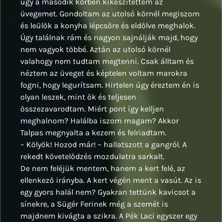
úgy a második körben kikészítettem az
üvegemet. Gondoltam az utolsó körnél megiszom
és leülök a konyha lépcsőre és eldőlve meghalok.
Úgy találnak rám és nagyon sajnálják majd, hogy
nem vagyok többé. Aztán az utolsó körnél
valahogy nem tudtam megtenni. Csak álltam és
néztem az üveget és képtelen voltam marokra
fogni, hogy legurítsam. Hirtelen úgy éreztem én is
olyan leszek, mint ők és teljesen
összezavarodtam. Miért pont így kelljen
meghalnom? Halálba iszom magam? Akkor
Talpas megnyalta a kezem és felriadtam.
– Kölyök! Hozod már! – hallatszott a gangról. A
rekedt követelődzés mozdulatra sarkalt.
De nem feléjük mentem, hanem a kert felé, az
ellenkező irányba. A kert végén ment a vasút. Az is
egy gyors halál nem? Gyakran tettünk kavicsot a
sínekre, a Sügér Ferinek még a szemét is
majdnem kivágta a szikra. A Pék Laci egyszer egy