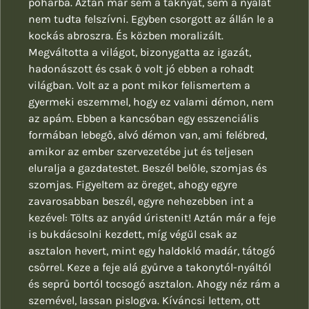
pohárba. Aztán már sem a taknyát, sem a nyálát
nem tudta felszívni. Egyben csorgott az állán le a
kockás abroszra. És közben moralizált.
Megváltotta a világot, bizonygatta az igazát,
hadonászott és csak ő volt jó ebben a rohadt
világban. Volt az a pont mikor felismertem a
gyermeki eszemmel, hogy ez valami démon, nem
az apám. Ebben a kancsóban egy esszenciális
formában lebegő, alvó démon van, ami felébred,
amikor az ember szervezetébe jut és teljesen
eluralja a gazdatestet. Beszél belőle, szomjas és
szomjas. Figyeltem az öreget, ahogy egyre
zavarosabban beszél, egyre nehezebben int a
kezével: Tölts az anyád úristenit! Aztán már a feje
is bukdácsolni kezdett, míg végül csak az
asztalon hevert, mint egy haldokló madár, tátogó
csőrrel. Keze a feje alá gyűrve a takonytól-nyáltól
és seprű bortól tocsogó asztalon. Ahogy néz rám a
szemével, lassan pislogva. Kíváncsi lettem, ott