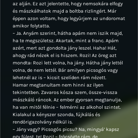
az alján. Ez azt jelentette, hogy nemsokára elfogy
és mászkálhatok majd a boltba rizlingért. Már
éppen azon voltam, hogy legyűrjem az undoromat
amikor folytatta.
– Ja. Anyám szerint, hátha apám nem iszik majd,
ha te megszületsz. Akartak, mint a franc. Apám
azért, mert azt gondolta jány leszel. Haha! Hát,
ahogy rád nézek el is hiszem. Rozi! Az öreg azt
mondta: Rozi lett volna, ha jány. Hátha jány lettél
volna, de nem lettél. Bár amilyen picsogós vagy
lehetnél az is – kicsit szelíden rám nézett.
Hamar megtanultam nem hinni az ilyen
tekintetben. Zavaros kósza szem, össze-vissza
mászkáló ráncok. Az ember gyorsan megtanulja,
ha van mitől félnie – felmérni az alkohol szintet.
Kialakul a kényszer szonda, fújkálás és
rendőrigazolvány nélkül is.
– Jány vagy? Picsogós picsu? Na, mingyá’ kapsz
egy fülest, te! Rozi! – fröcsögte rám, de