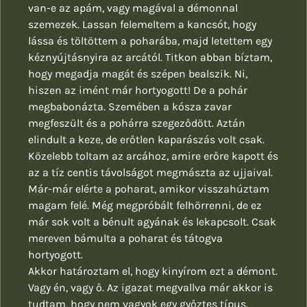
van-e az apám, vagy magával a démonnal
szemezek. Lassan felemeltem a kancsót, hogy
lássa és töltöttem a poharába, majd letettem egy
kéznyújtásnyira az arcától. Titkon abban bíztam,
hogy megadja magát és szépen bealszik. Ni,
hiszen az imént már hortyogott! De a pohár
megbabonázta. Szemében a kósza zavar
megfeszült és a pohárra szegeződött. Aztán
elindult a keze, de erőtlen kaparászás volt csak.
Közelebb toltam az arcához, amire erőre kapott és
az a tíz centis távolságot megmászta az ujjaival.
Már-már elérte a poharat, amikor visszahúztam
magam felé. Még megpróbált felhörrenni, de ez
már sok volt a bénult agyának és lekapcsolt. Csak
mereven bámulta a poharat és tátogva
hortyogott.
Akkor határoztam el, hogy kinyírom ezt a démont.
Vagy én, vagy ő. Az igazat megvallva már akkor is
tudtam, hogy nem vagyok egy győztes típus.