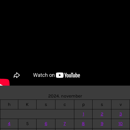
2024. november
h
K
s
c
p
s
v
1
2
3
4
5
6
7
8
9
10