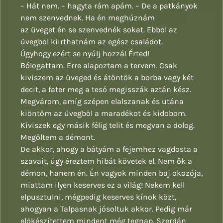
– Hát nem. – hagyta rám apám. – De a patkányok
nem szenvednek. Ha én meghúznám
az üveget én se szenvednék sokat. Ebből az
üvegből kiirthatnám az egész családot.
Úgyhogy ezért se nyúlj hozzá! Érted!
Bólogattam. Erre alapoztam a tervem. Csak
kiviszem az üveged és átöntök a borba vagy két
decit, a fater meg a tesó megisszák aztán kész.
Megvárom, amíg szépen elalszanak és utána
kiöntöm az üvegből a maradékot és kidobom.
Kiviszek egy másik félig telit és megvan a dolog.
Megöltem a démont.
De akkor, ahogy a bátyám a fejemhez vagdosta a
szavait, úgy éreztem hibát követek el. Nem ők a
démon, hanem én. Én vagyok minden baj okozója,
miattam ilyen keserves ez a világ! Nekem kell
elpusztulni, mégpedig keserves kínok közt,
ahogyan a Talpasnak jósoltuk akkor. Pedig már
előkészítettem mindent még tegnap. Szerdán