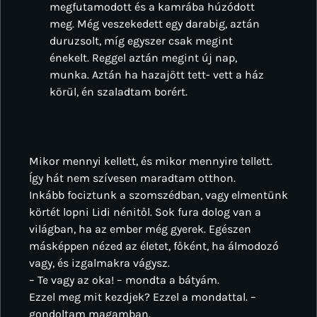
megfutamodott és a kamrába húzódott
meg. Még veszekedett egy darabig, aztán
duruzsolt, míg egyszer csak megint
énekelt. Reggel aztán megint új nap,
munka. Aztán ha hazajött tett- vett a ház
körül, én szaladtam borért.
Mikor mennyi kellett, és mikor mennyire tellett.
Így hát nem szívesen maradtam otthon.
Inkább fociztunk a szomszédban, vagy elmentünk
körtét lopni Lidi nénitől. Sok fura dolog van a
világban, ha az ember még gyerek. Egészen
másképpen nézed az életet, főként, ha álmodozó
vagy, és izgalmakra vágysz.
– Te vagy az oka! – mondta a bátyám.
Ezzel meg mit kezdjek? Ezzel a mondattal. –
gondoltam magamban.