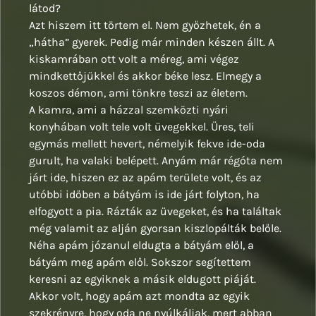
látod?
Azt hiszem itt törtem el. Nem győzhetek, én a
„hátha” gyerek. Pedig már minden készen állt. A
kiskamrában ott volt a méreg, ami végez
mindkettőjükkel és akkor béke lesz. Elmegy a
koszos démon, ami tönkre teszi az életem.
A kamra, ami a házzal szemközti nyári
konyhában volt tele volt üvegekkel. Üres, teli
egymás mellett hevert, némelyik fekve ide-oda
gurult, ha valaki belépett. Anyám már régóta nem
járt ide, hiszen ez az apám területe volt, és az
utóbbi időben a bátyám is ide járt folyton, ha
elfogyott a pia. Rázták az üvegeket, és ha találtak
még valamit az alján gyorsan kiszlopálták belőle.
Néha apám józanul eldugta a bátyám elől, a
bátyám meg apám elől. Sokszor segítettem
keresni az egyiknek a másik eldugott piáját.
Akkor volt, hogy apám azt mondta az egyik
szekrényre, hogy oda ne nyúlkáljak, mert abban