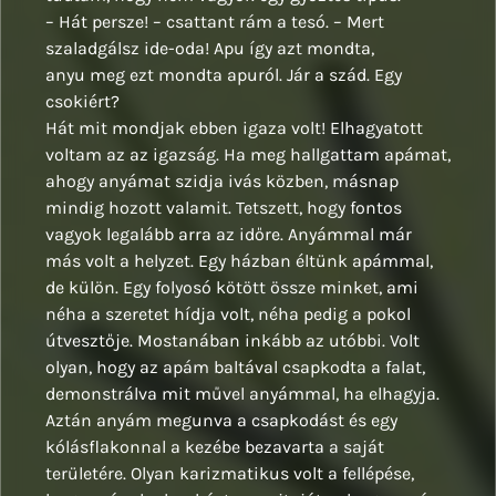
– Hát persze! – csattant rám a tesó. – Mert
szaladgálsz ide-oda! Apu így azt mondta,
anyu meg ezt mondta apuról. Jár a szád. Egy
csokiért?
Hát mit mondjak ebben igaza volt! Elhagyatott
voltam az az igazság. Ha meg hallgattam apámat,
ahogy anyámat szidja ivás közben, másnap
mindig hozott valamit. Tetszett, hogy fontos
vagyok legalább arra az időre. Anyámmal már
más volt a helyzet. Egy házban éltünk apámmal,
de külön. Egy folyosó kötött össze minket, ami
néha a szeretet hídja volt, néha pedig a pokol
útvesztője. Mostanában inkább az utóbbi. Volt
olyan, hogy az apám baltával csapkodta a falat,
demonstrálva mit művel anyámmal, ha elhagyja.
Aztán anyám megunva a csapkodást és egy
kólásflakonnal a kezébe bezavarta a saját
területére. Olyan karizmatikus volt a fellépése,