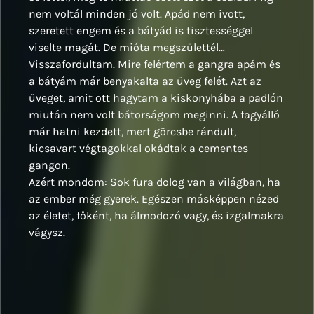
nem voltál minden jó volt. Apád nem ivott,
szeretett engem és a bátyád is tisztességgel
viselte magát. De mióta megszülettél…
Visszafordultam. Mire felértem a gangra apám és
a bátyám már benyakalta az üveg felét. Azt az
üveget, amit ott hagytam a kiskonyhába a padlón
miután nem volt bátorságom meginni. A fagyálló
már hatni kezdett, mert görcsbe rándult,
kicsavart végtagokkal okádtak a cementes
gangon.
Azért mondom: Sok fura dolog van a világban, ha
az ember még gyerek. Egészen másképpen nézed
az életet, főként, ha álmodozó vagy, és izgalmakra
vágysz.