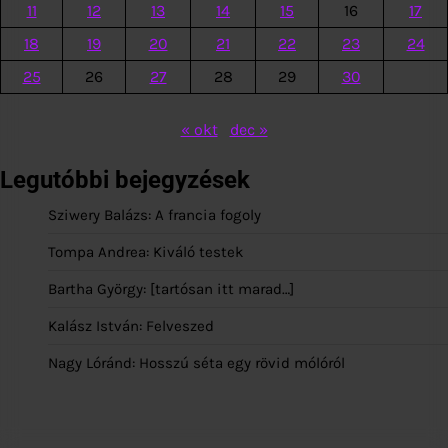
11
12
13
14
15
16
17
18
19
20
21
22
23
24
25
26
27
28
29
30
« okt
dec »
Legutóbbi bejegyzések
Sziwery Balázs: A francia fogoly
Tompa Andrea: Kiváló testek
Bartha György: [tartósan itt marad…]
Kalász István: Felveszed
Nagy Lóránd: Hosszú séta egy rövid mólóról