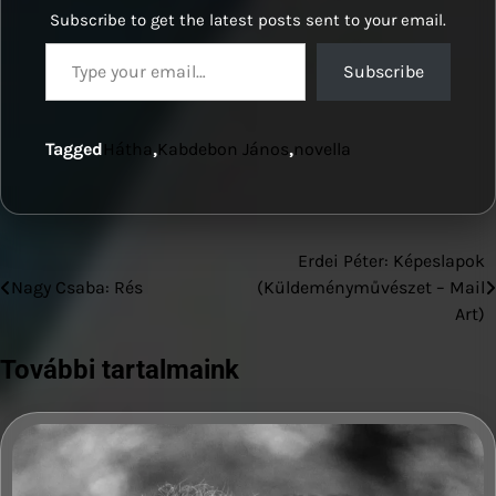
Subscribe to get the latest posts sent to your email.
Type your email…
Subscribe
Tagged
Hátha
,
Kabdebon János
,
novella
Erdei Péter: Képeslapok
Bejegyzés
Nagy Csaba: Rés
(Küldeményművészet – Mail
navigáció
Art)
További tartalmaink