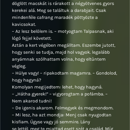
döglött macskát is rárakott a négyötvenes gyors
kerekei alá. Meg se találtuk a darabjait. Csak
mindenféle cafrang maradék pöttyözte a
kavicsokat.
– Az lesz belőlem is. – motyogtam Talpasnak, aki
lógó fejjel követett.
Aztán a kert végében megálltam. Eszembe jutott,
hogy senki se tudja, majd hol vagyok. legalább
anyámnak szólhattam volna, hogy eltűntem
végleg.
– Hülye vagy! – ripakodtam magamra. – Gondolod,
hogy hagyná?
Komolyan megijedtem: lehet, hogy hagyná.
– „Hátha gyerek!” – vigyorogtam a pofámba. –
Nem akarod tudni!
– De igenis akarom. Felmegyek és megmondom.
– Mi lesz, ha azt mondja: Menj csak nyugodtan
kisfiam. Úgyse vagy jó semmire. Lány
se lettél, meg te miattad esett szét a család. Míg