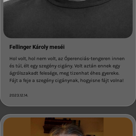
Fellinger Károly meséi
Hol volt, hol nem volt, az Óperenciás-tengeren innen
és túl, élt egy szegény cigány. Volt aztán ennek egy
ágrólszakadt felesége, meg tizenhat éhes gyereke.
Fájt a feje a szegény cigánynak, hogyisne fájt volna!
2023.12.14.