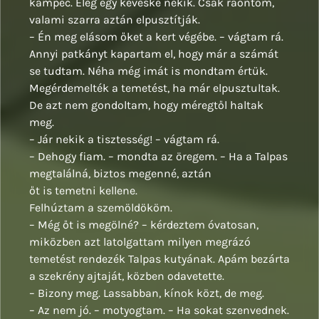
kampec. Elég egy kevéske nekik. Csak ráöntöm,
valami szarra aztán elpusztítják.
– Én meg elásom őket a kert végébe. – vágtam rá.
Annyi patkányt kapartam el, hogy már a számát
se tudtam. Néha még imát is mondtam értük.
Megérdemelték a temetést, ha már elpusztultak.
De azt nem gondoltam, hogy méregtől haltak
meg.
– Jár nekik a tisztesség! – vágtam rá.
– Dehogy fiam. – mondta az öregem. – Ha a Talpas
megtalálná, biztos megenné, aztán
őt is temetni kellene.
Felhúztam a szemöldököm.
– Még őt is megölné? – kérdeztem óvatosan,
miközben azt latolgattam milyen megrázó
temetést rendezék Talpas kutyának. Apám bezárta
a szekrény ajtaját, közben odavetette.
– Bizony meg. Lassabban, kínok közt, de meg.
– Az nem jó. – motyogtam. – Ha sokat szenvednek.