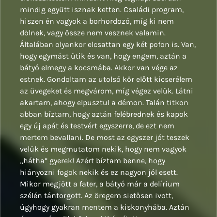
mindig együtt isznak ketten. Családi program,
hiszen én vagyok a borhordozó, míg ki nem
dőlnek, vagy össze nem vesznek valamin.
Általában olyankor elcsattan egy két pofon is. Van,
hogy egymást ütik és van, hogy engem, aztán a
bátyó elmegy a kocsmába. Akkor van vége az
estnek. Gondoltam az utolsó kör előtt kicserélem
az üvegeket és megvárom, míg végez velük. Látni
akartam, ahogy elpusztul a démon. Talán titkon
abban bíztam, hogy aztán felébrednek és kapok
egy új apát és testvért egyszerre, de ezt nem
mertem bevallani. De most az egyszer jót teszek
velük és megmutatom nekik, hogy nem vagyok
„hátha” gyerek! Azért bíztam benne, hogy
hiányozni fogok nekik és ez nagyon jól esett.
Mikor megjött a fater, a bátyó már a delírium
szélén tántorgott. Az öregem sietősen ivott,
úgyhogy gyakran mentem a kiskonyhába. Aztán