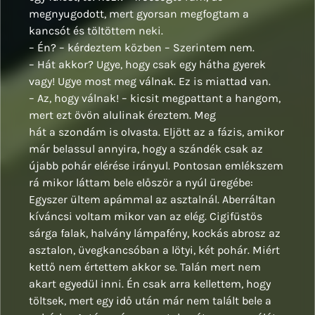
megnyugodott, mert gyorsan megfogtam a
kancsót és töltöttem neki.
– Én? – kérdeztem közben – Szerintem nem.
– Hát akkor? Ugye, hogy csak egy hátha gyerek
vagy! Ugye most meg válnak. Ez is miattad van.
– Az, hogy válnak! – kicsit megpattant a hangom,
mert ezt övön alulinak éreztem. Meg
hát a szondám is olvasta. Eljött az a fázis, amikor
már belassul annyira, hogy a szándék csak az
újabb pohár elérése irányul. Pontosan emlékszem
rá mikor láttam bele először a nyúl üregébe:
Egyszer ültem apámmal az asztalnál. Aberráltan
kíváncsi voltam mikor van az elég. Cigifüstös
sárga falak, halvány lámpafény, kockás abrosz az
asztalon, üvegkancsóban a lötyi, két pohár. Miért
kettő nem értettem akkor se. Talán mert nem
akart egyedül inni. Én csak arra kellettem, hogy
töltsek, mert egy idő után már nem talált bele a