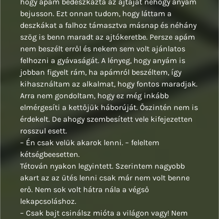
hogy apám bedeszkázta az ajtaját nehogy anyám
bejusson. Ezt onnan tudom, hogy láttam a
deszkákat a falhoz támasztva másnap és néhány
szög is benn maradt az ajtókeretbe. Persze apám
nem beszélt erről és nekem sem volt ajánlatos
felhozni a gyávaságát. A lényeg, hogy anyám is
jobban figyelt rám, ha apámról beszéltem, így
kihasználtam az alkalmat, hogy fontos maradjak.
Arra nem gondoltam, hogy ez még inkább
elmérgesíti a kettőjük háborúját. Őszintén nem is
érdekelt. De ahogy szembesített vele kifejezetten
rosszul esett.
– Én csak velük akarok lenni. – feleltem
kétségbeesetten.
Tétován nyakon legyintett. Szerintem nagyobb
akart az az ütés lenni csak már nem volt benne
erő. Nem sok volt hátra nála a végső
lekapcsoláshoz.
– Csak bajt csinálsz mióta a világon vagy! Nem