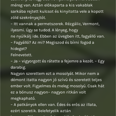
méreg van. Aztán előkaparta a kis vakablak
sarkába rejtett kulcsot és kinyitotta vele a kopott
zöld szekrényajtót.
– Itt vannak a permetszerek. Rézgálic, Vermont,
ilyesmi. Úgy se tudod. A lényeg, hogy
ne nyúlkálj ide. Ebben az üvegben itt, fagyálló van.
– Fagyálló? Az mi? Megiszod és bírni fogod a
hideget?
Felnevetett.
– Ja – vigyorgott és rátette a fejemre a kezét. – Egy
darabig.
Nagyon szerettem ezt a mosolyát. Mikor nem a
démont itatta nagyon jó szívű és szeretett teljes
ember volt. Figyelmes és meleg mosolyú. Csak hát
ez a bónusz nagyon– nagyon ritkán volt
megkapható.
– A patkányok ellen van. Édes és erős az illata,
ezért szeretik. Belefetyelik aztán