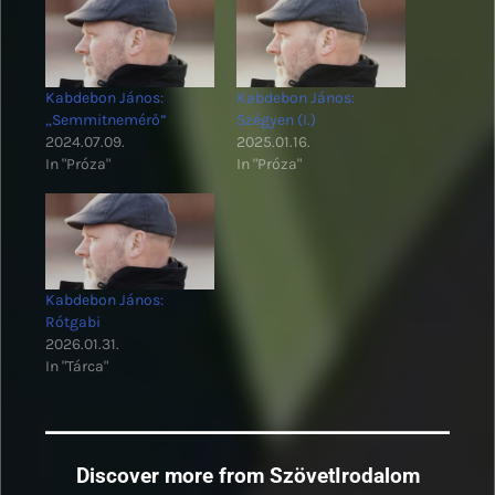
Kabdebon János:
Kabdebon János:
„Semmitnemérő”
Szégyen (I.)
2024.07.09.
2025.01.16.
In "Próza"
In "Próza"
Kabdebon János:
Rótgabi
2026.01.31.
In "Tárca"
Discover more from SzövetIrodalom