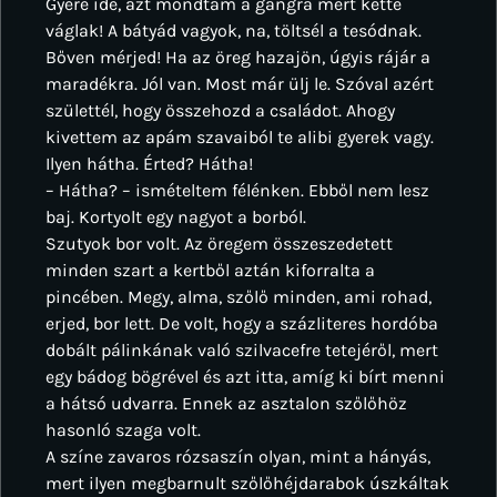
Gyere ide, azt mondtam a gangra mert ketté
váglak! A bátyád vagyok, na, töltsél a tesódnak.
Bőven mérjed! Ha az öreg hazajön, úgyis rájár a
maradékra. Jól van. Most már ülj le. Szóval azért
születtél, hogy összehozd a családot. Ahogy
kivettem az apám szavaiból te alibi gyerek vagy.
Ilyen hátha. Érted? Hátha!
– Hátha? – ismételtem félénken. Ebből nem lesz
baj. Kortyolt egy nagyot a borból.
Szutyok bor volt. Az öregem összeszedetett
minden szart a kertből aztán kiforralta a
pincében. Megy, alma, szőlő minden, ami rohad,
erjed, bor lett. De volt, hogy a százliteres hordóba
dobált pálinkának való szilvacefre tetejéről, mert
egy bádog bögrével és azt itta, amíg ki bírt menni
a hátsó udvarra. Ennek az asztalon szőlőhöz
hasonló szaga volt.
A színe zavaros rózsaszín olyan, mint a hányás,
mert ilyen megbarnult szőlőhéjdarabok úszkáltak