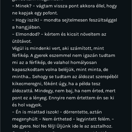
– Minek? – vágtam vissza pont akkora éllel, hogy
ne kapjak egy pofont.
– Hogy iszik! – mondta sejtelmesen feszültséggel
a hangjában.
– Elmondod? – kértem és kicsit növeltem az
ütőtávot.
Végül is mindenki vert, aki számított, mint
férfikép. A gyerek eszemmel nem igazán tudtam
mi az a férfikép, de valahol homályosan
kapaszkodtam volna beléjük, mint minta, de
mintha… Sehogy se tudtam az áldozat szerepéből
kikecmeregni, főként úgy, ha a példa tesz
áldozattá. Mindegy, nem baj, ha nem érted, mert
pont ez a lényeg. Ennyire nem értettem én se: ki
és hol vagyok.
– Én is miattad iszok! – dörrentette, aztán
megenyhült – Nem értheted – legyintett felém. –
Ide gyere. No! Ne félj! Üljünk ide le az asztalhoz.