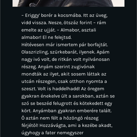
– Eriggy’ borér a kocsmába. Itt az üveg,
vidd vissza. Nesze, ötszáz forint – rám
emelte az ujját. – Almabor, asztali
almabor! El ne felejtsd.
Hétévesen már ismertem pár borfajtát.
Olaszrizling, szürkebarát, ilyenek. Apám
nagy ivó volt, de ritkán volt nyilvánosan
részeg. Anyám szerint zugivónak
mondták az ilyet, akit sosem láttak az
utcán részegen, csak otthon nyomta a
szeszt. Volt is haddelhadd! Az öregem
gyakran énekelve ült a sarokban, aztán se
szó se beszéd felugrott és kötekedett egy
kört. Anyámban gyakran emberére talált.
Ő aztán nem félt a hőzöngő részeg
férjétől! Hozzávágta, ami a kezébe akadt,
úgyhogy a fater nemegyszer