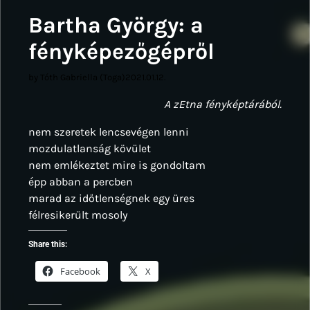
Bartha György: a
fényképezőgépről
by Tóth Gabriella (Toga)
2021.01.12.
A zEtna fényképtárából.
nem szeretek lencsevégen lenni
mozdulatlanság kövület
nem emlékeztet mire is gondoltam
épp abban a percben
marad az időtlenségnek egy üres
félresikerült mosoly
Share this:
Facebook
X