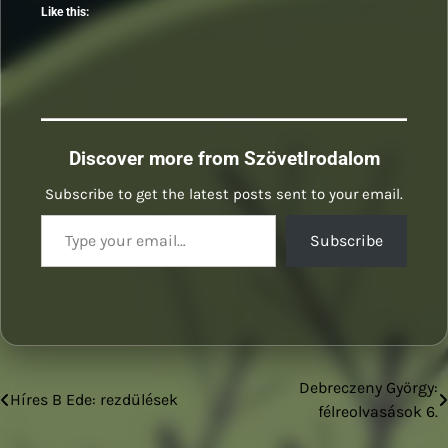
Like this:
Discover more from SzövetIrodalom
Subscribe to get the latest posts sent to your email.
Type your email…
Subscribe
Debreczeny György:
Bejegyzés
Híres B Ede: rezdülések
félreolvasások 6.
navigáció