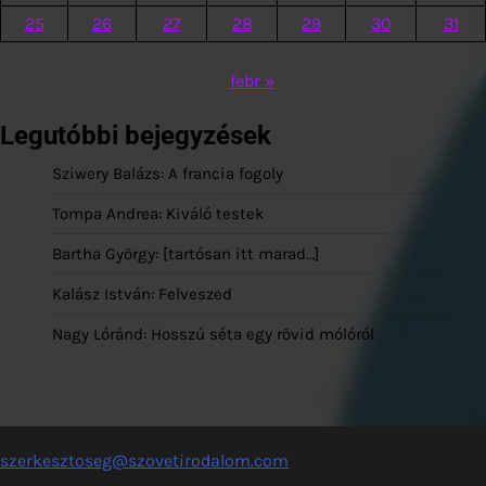
25
26
27
28
29
30
31
febr »
Legutóbbi bejegyzések
Sziwery Balázs: A francia fogoly
Tompa Andrea: Kiváló testek
Bartha György: [tartósan itt marad…]
Kalász István: Felveszed
Nagy Lóránd: Hosszú séta egy rövid mólóról
szerkesztoseg@szovetirodalom.com