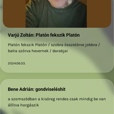
Varjú Zoltán: Platón fekszik Platón
Platón fekszik Platón / szobra összetörve jobbra /
balra szórva hevernek / darabjai
2024.06.03.
Bene Adrián: gondviseléshit
a szomszédban a kisöreg rendes csak mindig be van
állítva horgászik