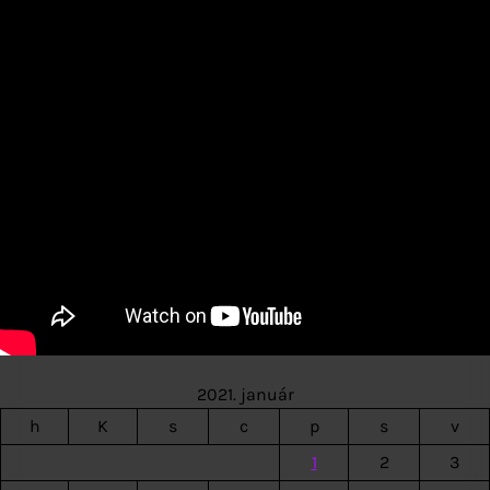
2021. január
h
K
s
c
p
s
v
1
2
3