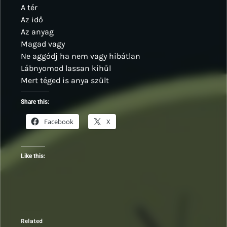
A tér
Az idő
Az anyag
Magad vagy
Ne aggódj ha nem vagy hibátlan
Lábnyomod lassan kihűl
Mert téged is anya szült
Share this:
Facebook
X
Like this:
Related