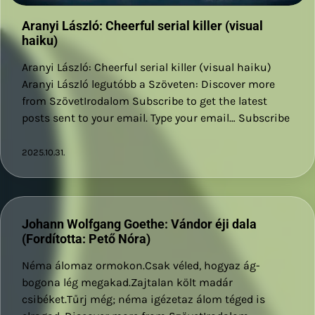
Aranyi László: Cheerful serial killer (visual
haiku)
Aranyi László: Cheerful serial killer (visual haiku)
Aranyi László legutóbb a Szöveten: Discover more
from SzövetIrodalom Subscribe to get the latest
posts sent to your email. Type your email… Subscribe
2025.10.31.
Johann Wolfgang Goethe: Vándor éji dala
(Fordította: Pető Nóra)
Néma álomaz ormokon.Csak véled, hogyaz ág-
bogona lég megakad.Zajtalan költ madár
csibéket.Tűrj még; néma igézetaz álom téged is