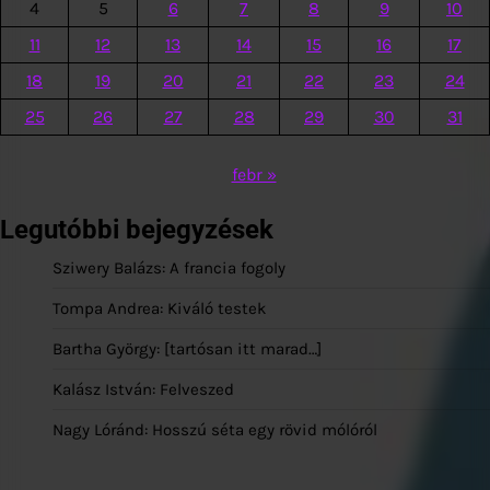
4
5
6
7
8
9
10
11
12
13
14
15
16
17
18
19
20
21
22
23
24
25
26
27
28
29
30
31
febr »
Legutóbbi bejegyzések
Sziwery Balázs: A francia fogoly
Tompa Andrea: Kiváló testek
Bartha György: [tartósan itt marad…]
Kalász István: Felveszed
Nagy Lóránd: Hosszú séta egy rövid mólóról