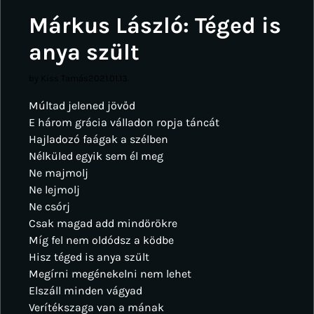
Márkus László: Téged is
anya szült
by Kiss Tamás
2021.01.13.
Múltad jelened jövőd
E három grácia válladon ropja táncát
Hajladozó faágak a szélben
Nélküled egyik sem él meg
Ne majmolj
Ne lejmolj
Ne csórj
Csak magad add mindörökre
Míg fel nem oldódsz a ködbe
Hisz téged is anya szült
Megírni megénekelni nem lehet
Elszáll minden vágyad
Verítékszaga van a mának