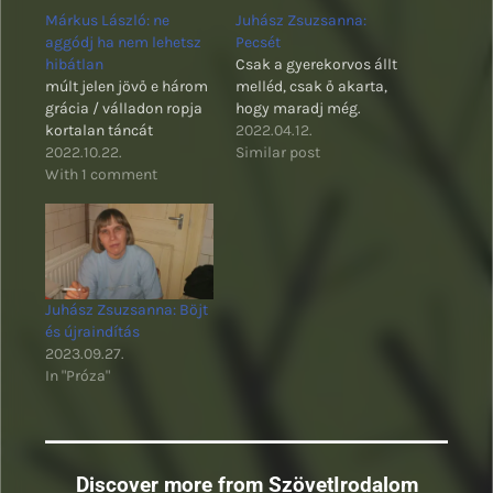
Márkus László: ne
Juhász Zsuzsanna:
aggódj ha nem lehetsz
Pecsét
hibátlan
Csak a gyerekorvos állt
múlt jelen jövő e három
melléd, csak ő akarta,
grácia / válladon ropja
hogy maradj még.
kortalan táncát
2022.04.12.
2022.10.22.
Similar post
With 1 comment
Juhász Zsuzsanna: Böjt
és újraindítás
2023.09.27.
In "Próza"
Discover more from SzövetIrodalom