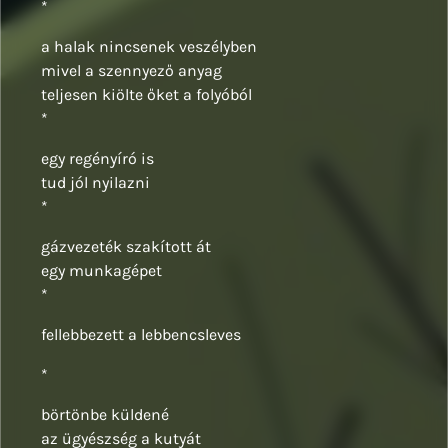
*
a halak nincsenek veszélyben
mivel a szennyező anyag
teljesen kiölte őket a folyóból
*
egy regényíró is
tud jól nyilazni
*
gázvezeték szakított át
egy munkagépet
*
fellebbezett a lebbencsleves
*
börtönbe küldené
az ügyészség a kutyát