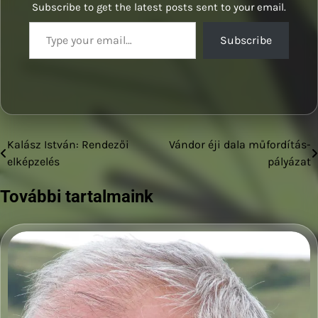
Subscribe to get the latest posts sent to your email.
Type your email…
Subscribe
Kalász István: Rendezői
Vándor éji dala műfordítás-
Bejegyzés
elképzelés
pályázat
navigáció
További tartalmaink