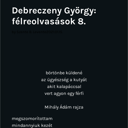
Debreczeny György:
félreolvasások 8.
by Szente B. Levente
2021.01.15.
börtönbe küldené
az ügyészség a kutyát
akit kalapáccsal
vert agyon egy férfi
Mihály Ádám rajza
megszomorítottam
mindannyiuk kezét