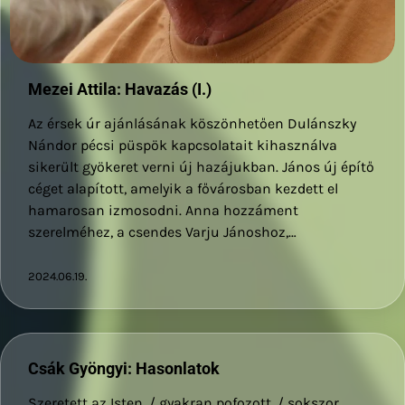
Mezei Attila: Havazás (I.)
Az érsek úr ajánlásának köszönhetően Dulánszky
Nándor pécsi püspök kapcsolatait kihasználva
sikerült gyökeret verni új hazájukban. János új építő
céget alapított, amelyik a fővárosban kezdett el
hamarosan izmosodni. Anna hozzáment
szerelméhez, a csendes Varju Jánoshoz,…
2024.06.19.
Csák Gyöngyi: Hasonlatok
Szeretett az Isten, / gyakran pofozott, / sokszor