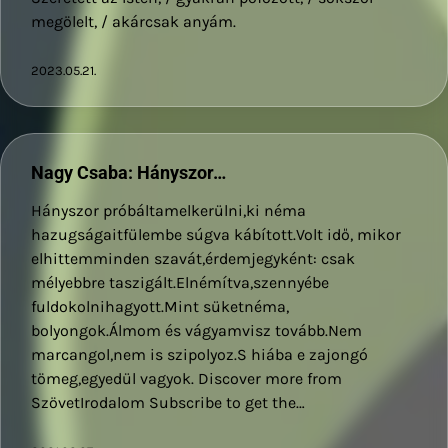
megölelt, / akárcsak anyám.
2023.05.21.
Nagy Csaba: Hányszor…
Hányszor próbáltamelkerülni,ki néma
hazugságaitfülembe súgva kábított.Volt idő, mikor
elhittemminden szavát,érdemjegyként: csak
mélyebbre taszigált.Elnémítva,szennyébe
fuldokolnihagyott.Mint süketnéma,
bolyongok.Álmom és vágyamvisz tovább.Nem
marcangol,nem is szipolyoz.S hiába e zajongó
tömeg,egyedül vagyok. Discover more from
SzövetIrodalom Subscribe to get the…