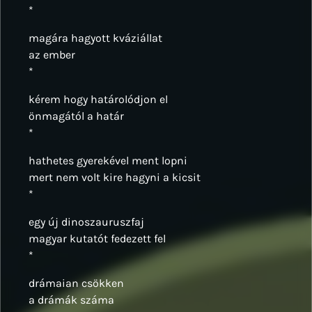
*
magára hagyott kváziállat
az ember
*
kérem hogy határolódjon el
önmagától a határ
*
hathetes gyerekével ment lopni
mert nem volt kire hagyni a kicsit
*
egy új dinoszauruszfaj
magyar kutatót fedezett fel
*
drámaian csökken
a drámák száma