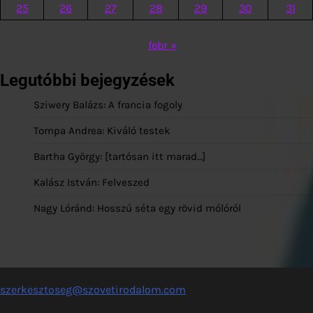
25
26
27
28
29
30
31
febr »
Legutóbbi bejegyzések
Sziwery Balázs: A francia fogoly
Tompa Andrea: Kiváló testek
Bartha György: [tartósan itt marad…]
Kalász István: Felveszed
Nagy Lóránd: Hosszú séta egy rövid mólóról
szerkesztoseg@szovetirodalom.com