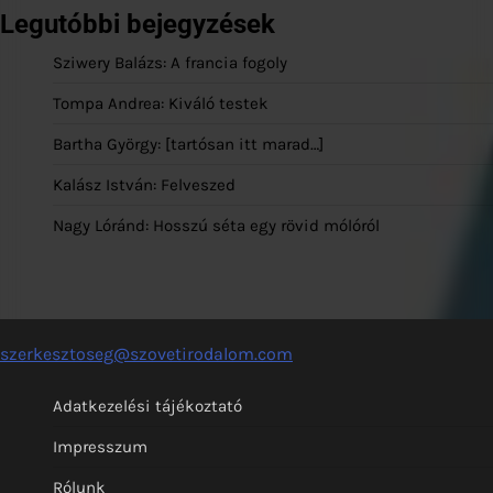
Legutóbbi bejegyzések
Sziwery Balázs: A francia fogoly
Tompa Andrea: Kiváló testek
Bartha György: [tartósan itt marad…]
Kalász István: Felveszed
Nagy Lóránd: Hosszú séta egy rövid mólóról
szerkesztoseg@szovetirodalom.com
Adatkezelési tájékoztató
Impresszum
Rólunk