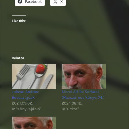
Facebook
X
Like this:
Related
Jolsvai András:
Mezei Attila: Sarkadi
Édesszájúak
(Házszámos könyv, 74.)
2024.09.02.
2024.08.12.
In "Könyvajánló"
In "Próza"