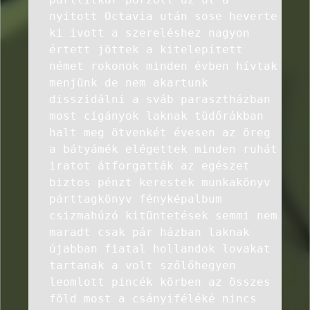
nyitott Octavia után sose heverte
ki ivott a szereléshez nagyon
értett jöttek a kitelepített
német rokonok minden évben hívtak
menjünk de nem akartunk
disszidálni a sváb parasztházban
most cigányok laknak tüdőrákban
halt meg ötvenkét évesen az öreg
a bátyámék elégettek minden ruhát
iratot átforgatták az egészet
biztos pénzt kerestek munkakönyv
párttagkönyv fényképalbum
csizmahúzó kitüntetések semmi nem
maradt csak pár házban laknak
újabban fiatal hollandok lovakat
tartanak a volt szőlőhegyen
leomlott pincék körben az összes
föld most a csányiféléké nincs