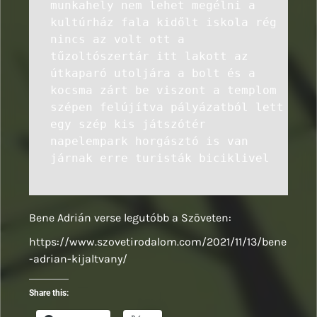
munkahely nem lehet megélni a
kultúrház fala kidőlt iskola rég
nincs az volt ott a
tűzoltószertár itt lakott az
útkaparó utoljára a bolt és a
kocsma zárt be viszont a templom
szépen felújítva pályázatból lett
egy szép kis játszótér
napelempark horgásztó is van
járnak erre turisták biciklivel
Bene Adrián verse legutóbb a Szöveten:
https://www.szovetirodalom.com/2021/11/13/bene
-adrian-kijaltvany/
Share this: