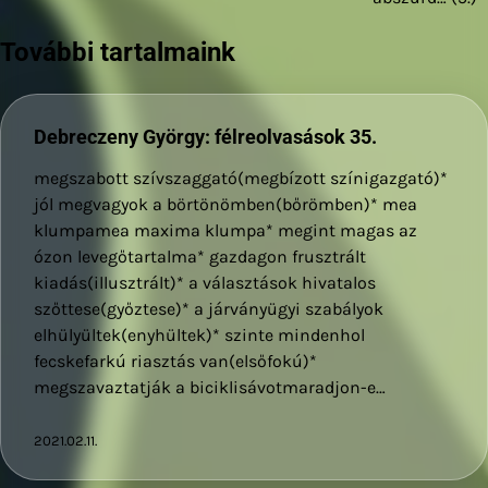
navigáció
További tartalmaink
Debreczeny György: félreolvasások 35.
megszabott szívszaggató(megbízott színigazgató)*
jól megvagyok a börtönömben(bőrömben)* mea
klumpamea maxima klumpa* megint magas az
ózon levegőtartalma* gazdagon frusztrált
kiadás(illusztrált)* a választások hivatalos
szőttese(győztese)* a járványügyi szabályok
elhülyültek(enyhültek)* szinte mindenhol
fecskefarkú riasztás van(elsőfokú)*
megszavaztatják a biciklisávotmaradjon-e…
2021.02.11.