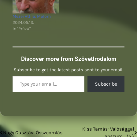
Mezei Attila: Malom
2024.05.13.
In "Próza"
Discover more from SzövetIrodalom
Subscribe to get the latest posts sent to your email.
Type your email…
Subscribe
Kiss Tamás: Valósággal
Bejegyzés
Nagy Gusztáv: Összeomlás
abszurd… (5.)