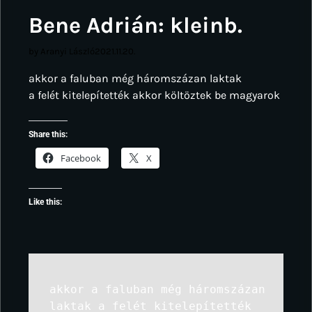
Bene Adrián: kleinb.
by Aranyi László
2021.11.20.
akkor a faluban még háromszázan laktak
a felét kitelepítették akkor költöztek be magyarok
Share this:
Facebook
X
Like this:
akkor a faluban még háromszázan
laktak a felét kitelepítették