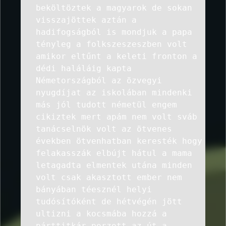
beköltöztek a magyarok de sokan
visszajöttek aztán a
hadifogságból is mondjuk a papa
tényleg a folkszeszeszben volt
amikor eltűnt a keleti fronton a
dédi haláláig kapta
Németországból az özvegyi
nyugdíjat az iskolában mindenki
más jól tudott németül engem
cikiztek mert apám nem volt sváb
tanácselnök volt az ötvenes
években ötvenhatban keresték hogy
felakasszák elbújt hátul a mama
letagadta elmentek utána minden
volt csak akasztott ember nem
bányában téesznél helyi
tudósítóként de hétvégén jött
ultizni a kocsmába hozzá a
párttitkár porzott az út a