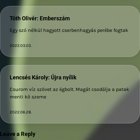
Tóth Olivér: Emberszám
Egy szó nélkül hagyott cserbenhagyás perébe fogtak
2022.03.03.
Lencsés Károly: Újra nyílik
Csurom víz szövet az égbolt. Magát csodálja a patak
menti kő szeme
2022.06.28.
Leave a Reply