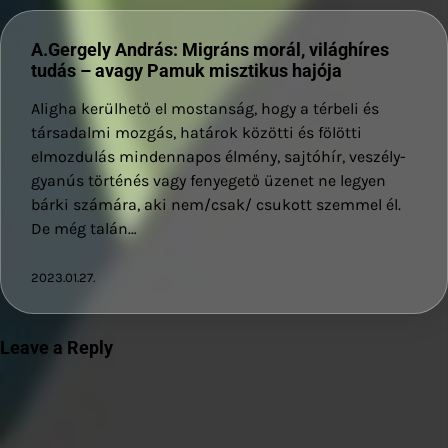
A.Gergely András: Migráns morál, világhíres
tudás – avagy Pamuk misztikus hajója
Aligha kerülhető el mostanság, hogy a térbeli és
társadalmi mozgás, határok közötti és fölötti
elmozdulás mindennapos élmény, sajtóhír, veszély-
gyanús történés vagy fenyegető üzenet ne legyen
bárki számára, aki nem/csak/ csukott szemmel él.
De még talán…
2023.01.27.
Leave a Reply