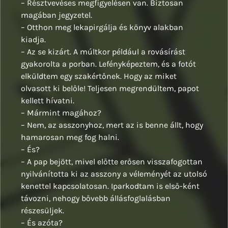
– Résztvevéses megfigyelésen van. Biztosan
magában jegyzetel.
– Otthon meg lekapirgálja és könyv alakban
kiadja.
– Az se kizárt. A múltkor például a rovásírást
gyakorolta a porban. Lefényképeztem, és a fotót
elküldtem egy szakértőnek. Hogy az miket
olvasott ki belőle! Teljesen megrendültem, papot
kellett hívatni.
– Mármint magához?
– Nem, az asszonyhoz, mert az is benne állt, hogy
hamarosan meg fog halni.
– És?
– A pap bejött, mivel előtte erősen visszafogottan
nyilvánította ki az asszony a véleményét az utolsó
kenettel kapcsolatosan. Iparkodtam is első-ként
távozni, nehogy bővebb állásfoglalásban
részesüljek.
– És azóta?