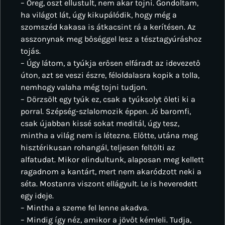
– Öreg, oszt ellustult, nem akar tojni. Gondoltam,
ha világot lát, úgy kikupálódik, hogy még a
szomszéd kakasa is átkacsint rá a kerítésen. Az
asszonynak meg bőséggel lesz a tésztagyúráshoz
tojás.
– Úgy látom, a tyúkja erősen elfáradt az idevezető
úton, azt se veszi észre, féloldalasra kopik a tolla,
nemhogy valaha még tojni tudjon.
– Dörzsölt egy tyúk ez, csak a tyúksolyt öleti ki a
porral. Szépség-szlalomozik éppen. Jó baromfi,
csak újabban kissé sokat meditál, úgy tesz,
mintha a világ nem is létezne. Előtte, utána meg
hisztérikusan rohangál, teljesen feltölti az
alfatudat. Mikor elindultunk, alaposan meg kellett
ragadnom a kantárt, mert nem akaródzott neki a
séta. Mostanra viszont ellágyult. Le is heveredett
egy ideje.
– Mintha a szeme fel lenne akadva.
– Mindig így néz, amikor a jövőt kémleli. Tudja,