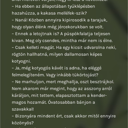
– Ha ebben az állapotában tyúklépésben
hazahúzza, a kakasa melléfek-szik?
– Naná! Közben annyira kipirosodik a tarajuk,
hogy olyan élénk még jércekorukban se volt.
– Ennek a letojtnak is? A püspökfalatja teljesen
kivan. Meg oly csendes, mintha már nem is élne.
– Csak kelleti magát. Ha egy kicsit udvarolna neki,
rögtön hallhatná, milyen dallamosan képes
kotyogni.
– Ja, még kotyogós kávét is adna, ha eléggé
felmelegíteném. Vagy inkább tükörtojást?
– Ne marhuljon, mert meghallja, oszt besztrájkol.
Nem akarom már megint, hogy az asszony arról
káráljon, mit tettem, elapasztottam a kender-
magos hozamát. Óvatosabban bánjon a
szavakkal!
– Bizonyára mindent ért, csak akkor mitől ennyire
közönyös?