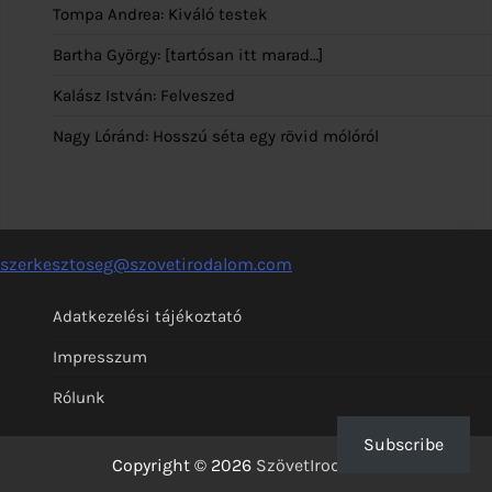
Tompa Andrea: Kiváló testek
Bartha György: [tartósan itt marad…]
Kalász István: Felveszed
Nagy Lóránd: Hosszú séta egy rövid mólóról
szerkesztoseg@szovetirodalom.com
Adatkezelési tájékoztató
Impresszum
Rólunk
Subscribe
Copyright © 2026
SzövetIrodalom