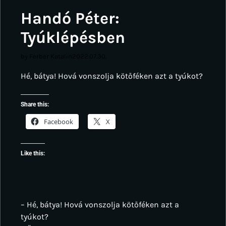
Handó Péter:
Tyúklépésben
by Ferber Katalin
2022.07.30.
Hé, bátya! Hová vonszolja kötőféken azt a tyúkot?
Share this:
Facebook
X
Like this:
– Hé, bátya! Hová vonszolja kötőféken azt a
tyúkot?