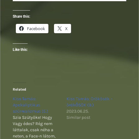
Share this:
Facebook
X
Like this:
Related
Kiss Tamás:
Kiss Tamás: Örökösök –
Apokaliptikus
örökŐSÖK (9.)
szürrealizmus (5.)
2023.06.25.
Szia Szütyőke! Hogy
Similar post
Vagy édes? Rég nem
láttalak, csak néha a
neten, a Face-n látom,