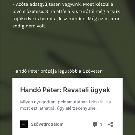
– Azóta adatgyűjtésen vagyunk. Most készül a
jövő előzetese. S ha ettől a kis túrától még a tyúk
tojókedve is beindul, lesz minden. Még az is, ami
eddig nem volt.
Handó Péter prózája legutóbb a Szöveten: