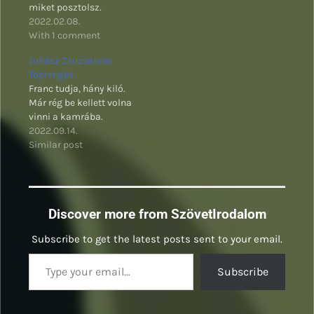
miket posztolsz.
Messengered, vagy
2022.02.08.
Wibered még nincs?
With 1 comment
Juhász Zsuzsanna:
Töprengés
Franc tudja, hány kiló.
Már rég be kellett volna
vinni a kamrába.
2022.09.14.
Similar post
Discover more from SzövetIrodalom
Subscribe to get the latest posts sent to your email.
Type your email…
Subscribe