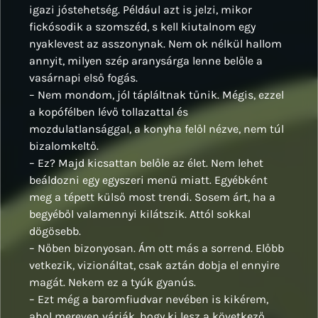
igazi jóstehetség. Például azt is jelzi, mikor
fickósodik a szomszéd, s kell kiutalnom egy
nyaklevest az asszonynak. Nem ok nélkül hallom
annyit, milyen szép aranysárga lenne belőle a
vasárnapi első fogás.
– Nem mondom, jól tápláltnak tűnik. Mégis, ezzel
a kopófélben lévő tollazattal és
mozdulatlansággal, a konyha felől nézve, nem túl
bizalomkeltő.
– Ez? Majd kicsattan belőle az élet. Nem lehet
beáldozni egy egyszeri menü miatt. Egyébként
meg a tépett külső most trendi. Sosem árt, ha a
begyéből valamennyi kilátszik. Attól sokkal
dögösebb.
– Nőben bizonyosan. Ám ott más a sorrend. Előbb
vetkezik, vizionáltat, csak aztán dobja el ennyire
magát. Nekem ez a tyúk gyanús.
– Ezt még a baromfiudvar nevében is kikérem,
ahol mereven várják, hogy ki lesz a következő.