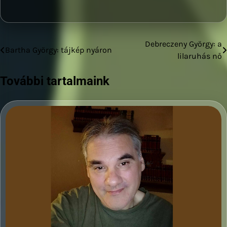
Debreczeny György: a
Bejegyzés
Bartha György: tájkép nyáron
lilaruhás nő
navigáció
További tartalmaink