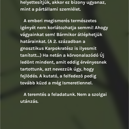
helyettesítjük, akkor ez bizony ugyanaz,
mint a pártállami szemlélet.
A emberi megismerés természetes
igényét nem korlátozhatja semmi! Ahogy
vágyainkat sem! Bármikor átléphetjük
határainkat. (A 2. században a
gnosztikus Karpokratész is ilyesmit
tanított…) Ha netán a körvonalazódó Új
ledönt mindent, amit eddig érvényesnek
tartottunk, azt nevezzük úgy, hogy
fejlődés. A kutató, a felfedező pedig
tovább küzd a még Ismeretlennel.
A teremtés a feladatunk. Nem a szolgai
utánzás.