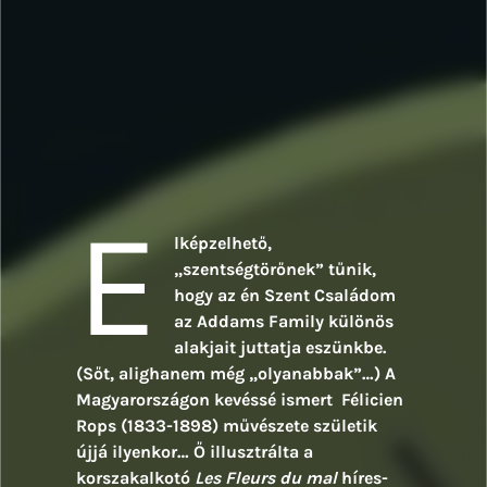
E
lképzelhető,
„szentségtörőnek” tűnik,
hogy az én Szent Családom
az Addams Family különös
alakjait juttatja eszünkbe.
(Sőt, alighanem még „olyanabbak”…) A
Magyarországon kevéssé ismert Félicien
Rops (1833-1898) művészete születik
újjá ilyenkor… Ő illusztrálta a
korszakalkotó
Les Fleurs du mal
híres-