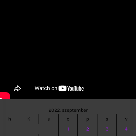
2022. szeptember
h
K
s
c
p
s
v
1
2
3
4