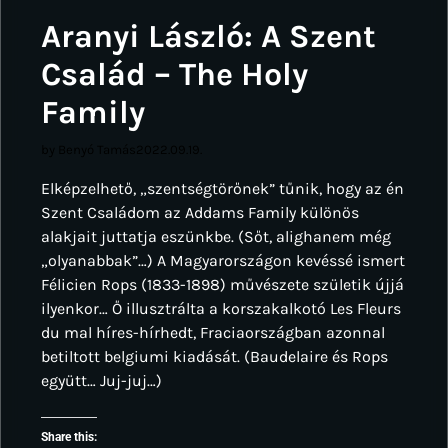
Aranyi László: A Szent
Család – The Holy
Family
by Benyó Tamás
2022.09.19.
Elképzelhető, „szentségtörőnek” tűnik, hogy az én
Szent Családom az Addams Family különös
alakjait juttatja eszünkbe. (Sőt, alighanem még
„olyanabbak”…) A Magyarországon kevéssé ismert
Félicien Rops (1833-1898) művészete születik újjá
ilyenkor… Ő illusztrálta a korszakalkotó Les Fleurs
du mal híres-hírhedt, Fraciaországban azonnal
betiltott belgiumi kiadását. (Baudelaire és Rops
együtt… Juj-juj…)
Share this: