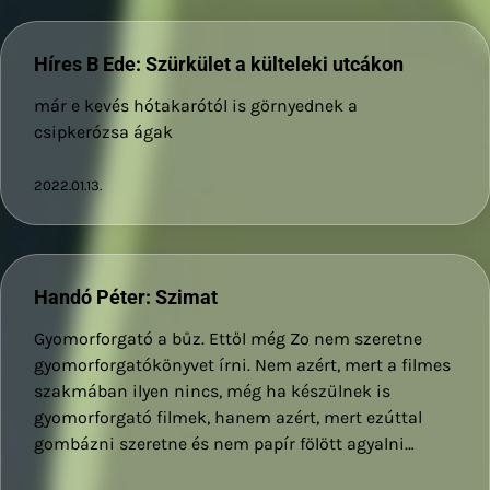
Híres B Ede: Szürkület a külteleki utcákon
már e kevés hótakarótól is görnyednek a
csipkerózsa ágak
2022.01.13.
Handó Péter: Szimat
Gyomorforgató a bűz. Ettől még Zo nem szeretne
gyomorforgatókönyvet írni. Nem azért, mert a filmes
szakmában ilyen nincs, még ha készülnek is
gyomorforgató filmek, hanem azért, mert ezúttal
gombázni szeretne és nem papír fölött agyalni…