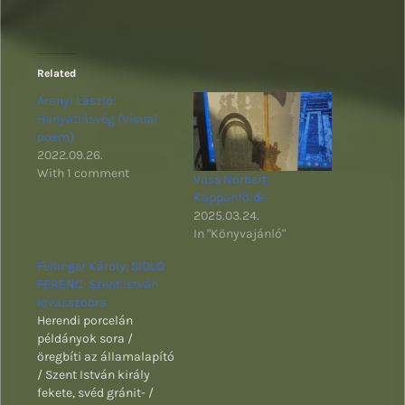
Related
Aranyi László:
Hanyatlásvég (Visual
poem)
2022.09.26.
With 1 comment
Vass Norbert:
Kappanfölde
2025.03.24.
In "Könyvajánló"
Fellinger Károly: SIDLÓ
FERENC: Szent István
lovasszobra
Herendi porcelán
példányok sora /
öregbíti az államalapító
/ Szent István király
fekete, svéd gránit- /