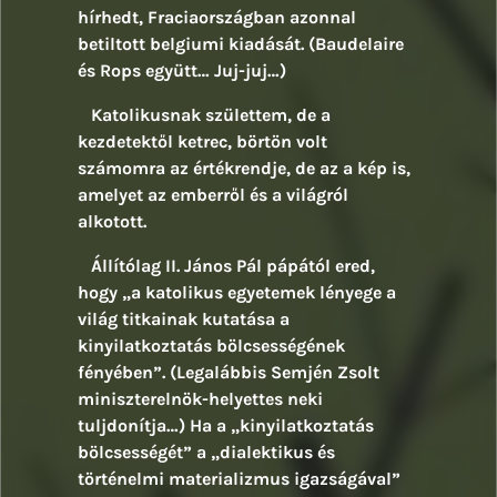
hírhedt, Fraciaországban azonnal
betiltott belgiumi kiadását. (Baudelaire
és Rops együtt… Juj-juj…)
Katolikusnak születtem, de a
kezdetektől ketrec, börtön volt
számomra az értékrendje, de az a kép is,
amelyet az emberről és a világról
alkotott.
Állítólag II. János Pál pápától ered,
hogy „a katolikus egyetemek lényege a
világ titkainak kutatása a
kinyilatkoztatás bölcsességének
fényében”. (Legalábbis Semjén Zsolt
miniszterelnök-helyettes neki
tuljdonítja…) Ha a „kinyilatkoztatás
bölcsességét” a „dialektikus és
történelmi materializmus igazságával”