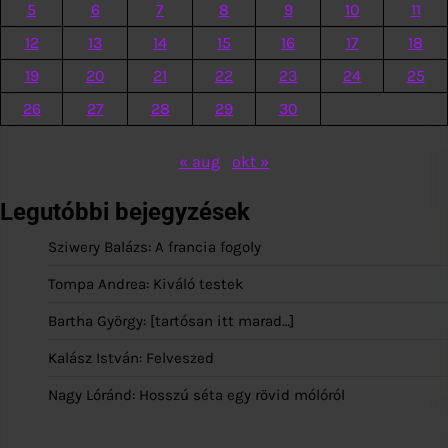
5
6
7
8
9
10
11
12
13
14
15
16
17
18
19
20
21
22
23
24
25
26
27
28
29
30
« aug
okt »
Legutóbbi bejegyzések
Sziwery Balázs: A francia fogoly
Tompa Andrea: Kiváló testek
Bartha György: [tartósan itt marad…]
Kalász István: Felveszed
Nagy Lóránd: Hosszú séta egy rövid mólóról