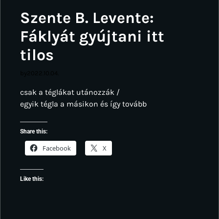
Szente B. Levente:
Fáklyát gyújtani itt
tilos
by
2022.10.04.
csak a téglákat utánozzák /
egyik tégla a másikon és így tovább
Share this:
Facebook
X
Like this: