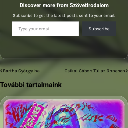
Discover more from SzövetIrodalom
Subscribe to get the latest posts sent to your email.
Type your email…
Subscribe
Bartha György: ha
Csikai Gábor: Túl az ünnepen
Bejegyzés
navigáció
További tartalmaink