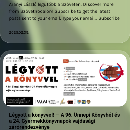
Aranyi László legutóbb a Szöveten: Discover more
from SzövetIrodalom Subscribe to get the latest
posts sent to your email. Type your email… Subscribe
2025.02.09.
Légyott a könyvvel! — A 96. Ünnepi Könyvhét és
a 24. Gyermekkönyvnapok vajdasági
zárórendezvénye