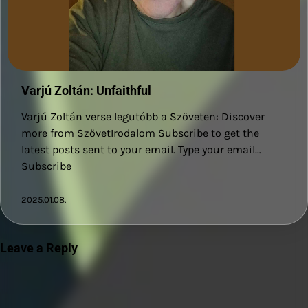
Varjú Zoltán: Unfaithful
Varjú Zoltán verse legutóbb a Szöveten: Discover
more from SzövetIrodalom Subscribe to get the
latest posts sent to your email. Type your email…
Subscribe
2025.01.08.
Leave a Reply