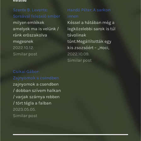
Related
Szente B. Levente:
Handó Péter: A sarkon
Sorsával feleselő ember
innen
milyen emlékek
Késsel a hátában még a
amelyek ma is velünk /
legközelebbi sarok is túl
ránk erőszakolva
távolinak
megesnek
tűnt.Megállították egy
2022.10.12.
kis zsozsóért – „Hoci,
Similar post
ide vele!” –, aztán, mert
2022.10.09.
nem akaródzott
Similar post
felszólításra adnia,
Csikai Gábor:
nekiestek, „mint szódás
Zajnyomok a csendben
a kehes lovának”. Le
zajnyomok a csendben
akarták tépni a zakóját,
/ dobban szívem halkan
ám a suhancok nem
/ varjak szárnya rebben
csak nyeglének, hanem
/ tört tégla a falban
gyengének is
2023.05.05.
bizonyultak. A
Similar post
dulakodás
eredménytelen
másodpercei…