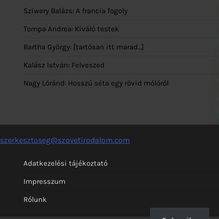
Sziwery Balázs: A francia fogoly
Tompa Andrea: Kiváló testek
Bartha György: [tartósan itt marad…]
Kalász István: Felveszed
Nagy Lóránd: Hosszú séta egy rövid mólóról
szerkesztoseg@szovetirodalom.com
Adatkezelési tájékoztató
Impresszum
Rólunk