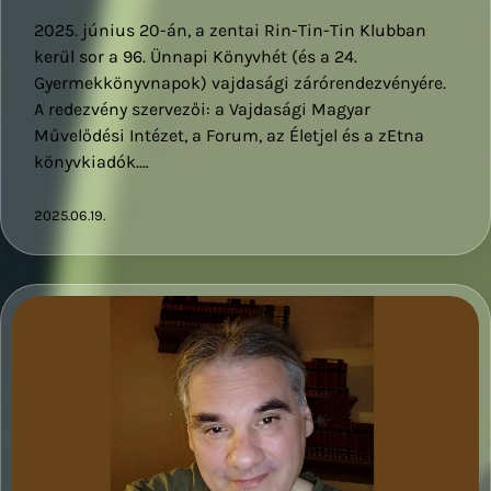
2025. június 20-án, a zentai Rin-Tin-Tin Klubban
kerül sor a 96. Ünnapi Könyvhét (és a 24.
Gyermekkönyvnapok) vajdasági zárórendezvényére.
A redezvény szervezői: a Vajdasági Magyar
Művelődési Intézet, a Forum, az Életjel és a zEtna
könyvkiadók.…
2025.06.19.