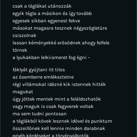
csak a téglákat utánozzák
egyik tégla a másikon és így tovább
egyesek síkban egyenest fekve
másokat magasra tesznek négyszögletűre
csiszolnak
lassan kéményekké erősödnek ahogy felfele
törnek
a lyukakban lelkiismeret fog égni –
fáklyát gyújtani itt tilos
az ősemberre emlékeztetne
régi villámokat idézné kik istennek hitték
magukat
úgy jöttek mentek mint a feláldozhatók
vagy maguk is csak fegyverek voltak
ma sem tudni pontosan
a téglákból kövek lesznek idővel és punktum
összeillőnek kell lennie minden darabnak
egyéb kérdéseket a törvényalkotók