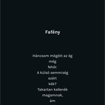
Fafény
Háncsom mögött az ég
még
fehér.
A külső semmiség
ezért
kék?
Takartan kellenék
magamnak,
ám