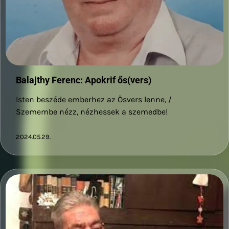
Balajthy Ferenc: Apokrif ős(vers)
Isten beszéde emberhez az Ősvers lenne, /
Szemembe nézz, nézhessek a szemedbe!
2024.05.29.