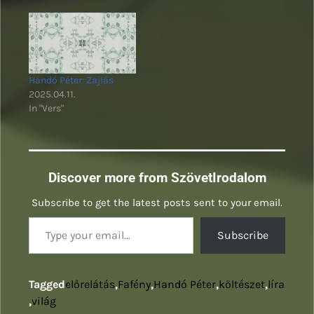
Handó Péter: Zajlás
2025.04.11.
In "Vers"
Discover more from SzövetIrodalom
Subscribe to get the latest posts sent to your email.
Type your email…
Subscribe
Tagged
előrelátás
,
Fafény
,
Handó Péter
,
költészet
,
líra
,
világ