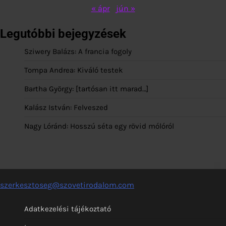
« ápr
jún »
Legutóbbi bejegyzések
Sziwery Balázs: A francia fogoly
Tompa Andrea: Kiváló testek
Bartha György: [tartósan itt marad…]
Kalász István: Felveszed
Nagy Lóránd: Hosszú séta egy rövid mólóról
szerkesztoseg@szovetirodalom.com
Adatkezelési tájékoztató