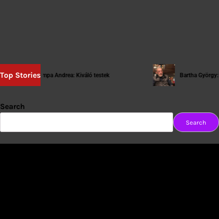
Top Stories
Tompa Andrea: Kiváló testek
Bartha György: [tartósan
Search
Search