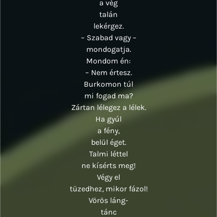
a vég
talán
lekérgez.
– Szabad vagy –
mondogatja.
Mondom én:
– Nem értesz.
Burkomon túl
mi fogad ma?
Zártan lélegez a lélek.
Ha gyúl
a fény,
belül éget.
Talmi léttel
ne kísérts meg!
Végy el
tüzedhez, mikor fázol!
Vörös láng-
tánc