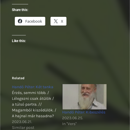
Share this:
Facebook
X
Like this:
Related
Handó Péter: Két tanka
Érzés, semmi több. /
Lélegezni csak átülök /
a túlsó partra. //
Magamból kiszédülök. /
Handó Péter: Kibeszélés
A hajnal már hasadna?
2023.06.25.
2023.06.21.
In "Vers"
Similar post