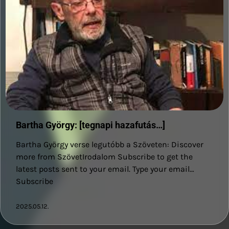
Bartha György: [tegnapi hazafutás…]
Bartha György verse legutóbb a Szöveten: Discover
more from SzövetIrodalom Subscribe to get the
latest posts sent to your email. Type your email…
Subscribe
2025.05.12.