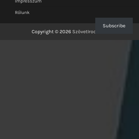
Impresszum
Rólunk
Subscribe
Copyright © 2026
SzövetIrodalom