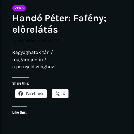
VERS
Handó Péter: Fafény;
előrelátás
by Handó Péter
2024.05.17.
Ragyoghatok tán /
magam jogán /
a pernyélő világhoz.
Share this:
Facebook
X
Like this: