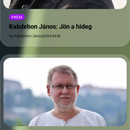
PRÓZA
Kabdebon János: Jön a hideg
by Kabdebon János
2024.04.16.