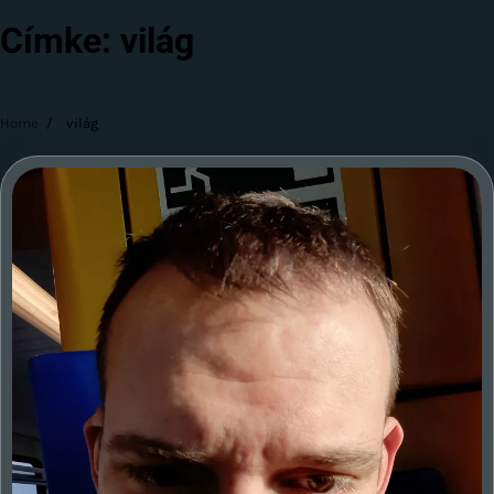
Címke:
világ
Home
világ