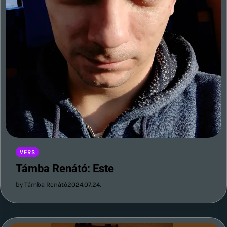
VERS
Támba Renátó: Este
by Támba Renátó
2024.07.24.