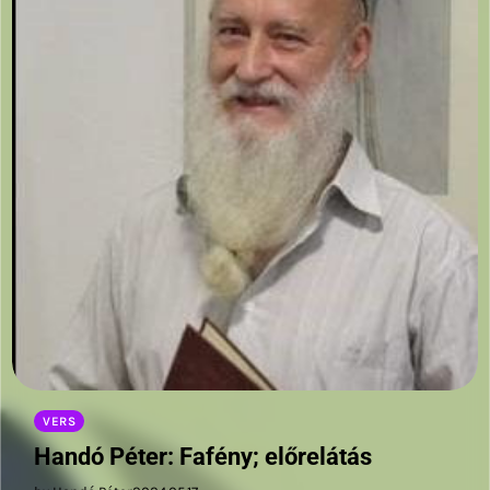
VERS
Handó Péter: Fafény; előrelátás