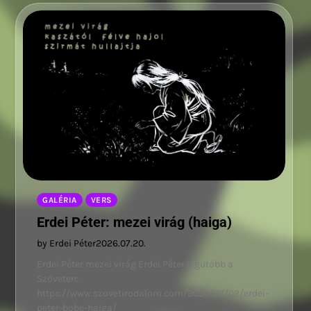
GALÉRIA
VERS
Erdei Péter: mezei virág (haiga)
by Erdei Péter
2026.07.20.
Erdei Péter mezei virág Erdei Péter legutóbb a
Szöveten:
https://www.szovetirodalom.com/2026/07/02/erdei-
peter-bobe-haiga/