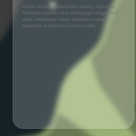
Kalász István Felveszed Kávé, zuhany, fogmosás.
Felveszed ruhádat. Tükör. Mosolyogsz megint. Szél
sehol, feketerigók a téren. Délutánra a nyűg is
leülepszik, szíved kisimul. Este. Aludni…