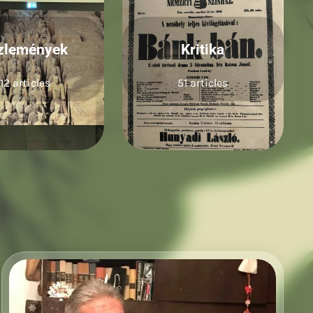
zlemények
Kritika
112 articles
51 articles