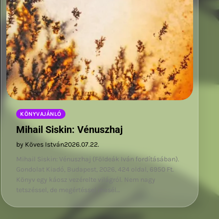
KÖNYVAJÁNLÓ
Mihail Siskin: Vénuszhaj
by Köves István
2026.07.22.
Mihail Siskin: Vénuszhaj (Földeák Iván fordításában).
Gondolat Kiadó, Budapest, 2026, 424 oldal, 6950 Ft.
Könyv egy káosz vezérelte világról. Nem nagy
tetszéssel, de megértéssel mesél…