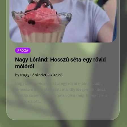
PRÓZA
Nagy Lóránd: Hosszú séta egy rövid
mólóról
by Nagy Lóránd
2026.07.23.
Nagy Lóránd Hosszú séta egy rövid mólóról Judit,
elmentem a házatok előtt ma. Oly idegennek tűnsz,
mintha sosem találkoztunk volna még. Elmentem a
házatok előtt…