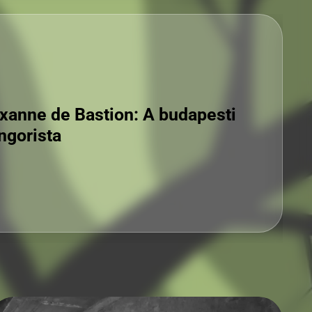
gnár Péter: Lovagoljon Perzsiába
alál!