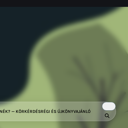
TNÉK? — KÖRKÉRDÉS
RÉGI ÉS ÚJ
KÖNYVAJÁNLÓ