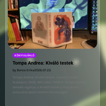
KÖNYVAJÁNLÓ
Tompa Andrea: Kiváló testek
by Bence Erika
2026.07.23.
Tompa Andrea: Kiváló testek. Jelenkor Kiadó,
Budapest, 2026, 465 oldal, 7499 Ft. Tompa Andrea
hetedik regénye, a Kiváló testek a maszkulin
erőszakra épülő hatalmi közösségek…