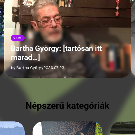
PRÓZA
Nagy Lóránd: Hosszú séta egy
rövid mólóról
by Nagy Lóránd
2026.07.23.
Népszerű kategóriák