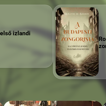
n: A budapesti
Bo
a h