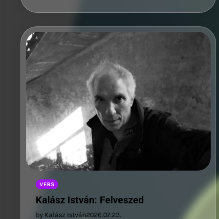
VERS
Kalász István: Felveszed
by Kalász István
2026.07.23.