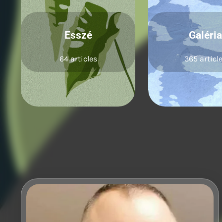
Esszé
Galéri
64 articles
365 articl