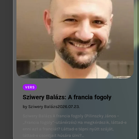
VERS
Sziwery Balázs: A francia fogoly
by Sziwery Balázs
2026.07.23.
Sziwery Balázs A francia fogoly (Pilinszky János –
„Francia fogoly”-utánérzés) Ha megkérdezik, láttad-e
enni azt a franciát? Láttad-e tépni nyűtt száját,
láttad-e csontjait húsára ülni?…