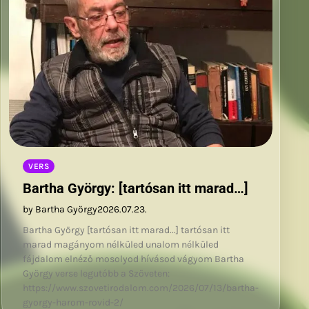
VERS
Bartha György: [tartósan itt marad…]
by Bartha György
2026.07.23.
Bartha György [tartósan itt marad...] tartósan itt
marad magányom nélküled unalom nélküled
fájdalom elnéző mosolyod hívásod vágyom Bartha
György verse legutóbb a Szöveten:
https://www.szovetirodalom.com/2026/07/13/bartha-
gyorgy-harom-rovid-2/