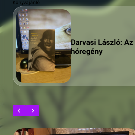
Könyvajánló
Roxanne de Bastio
zongorista