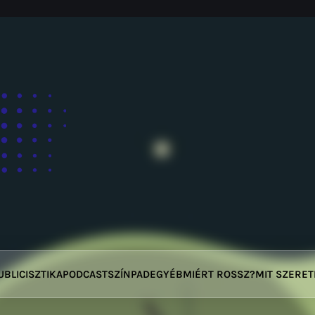
UBLICISZTIKA
PODCAST
SZÍNPAD
EGYÉB
MIÉRT ROSSZ?
MIT SZERE