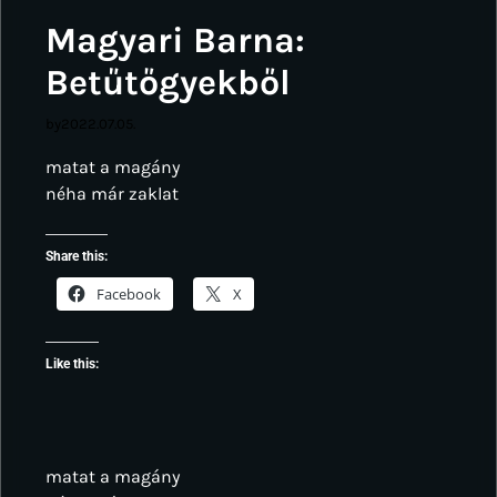
Magyari Barna:
Betűtőgyekből
by
2022.07.05.
matat a magány
néha már zaklat
Share this:
Facebook
X
Like this:
matat a magány