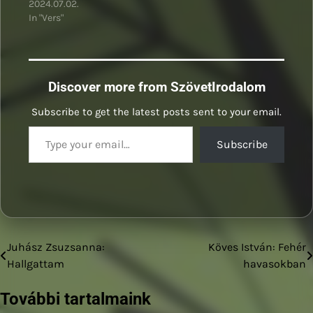
2024.07.02.
In "Vers"
Discover more from SzövetIrodalom
Subscribe to get the latest posts sent to your email.
Type your email…
Subscribe
Juhász Zsuzsanna:
Köves István: Fehér
Bejegyzés
Hallgattam
havasokban
navigáció
További tartalmaink