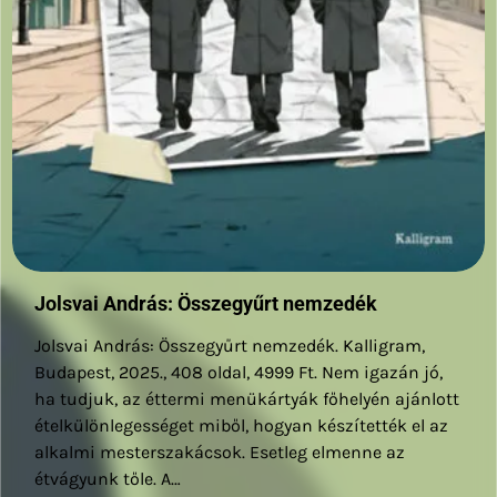
Jolsvai András: Összegyűrt nemzedék
Jolsvai András: Összegyűrt nemzedék. Kalligram,
Budapest, 2025., 408 oldal, 4999 Ft. Nem igazán jó,
ha tudjuk, az éttermi menükártyák főhelyén ajánlott
ételkülönlegességet miből, hogyan készítették el az
alkalmi mesterszakácsok. Esetleg elmenne az
étvágyunk tőle. A…