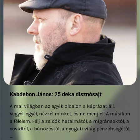
Kabdebon János: 25 deka disznósajt
A mai világban az egyik oldalon a káprázat áll.
Vegyél, egyél, nézzél minket, és ne menj el! A másikon
a félelem. Félj a zsidók hatalmától, a migránsoktól, a
covidtól, a bűnözéstől, a nyugati világ pénzéhségétől,
…