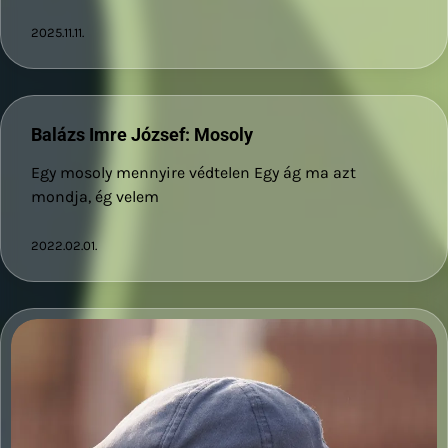
2025.11.11.
Balázs Imre József: Mosoly
Egy mosoly mennyire védtelen Egy ág ma azt
mondja, ég velem
2022.02.01.