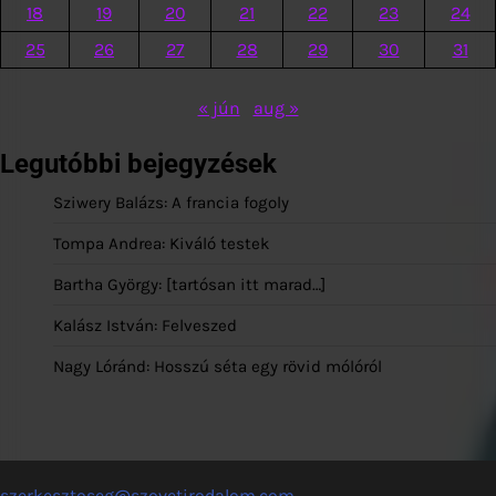
18
19
20
21
22
23
24
25
26
27
28
29
30
31
« jún
aug »
Legutóbbi bejegyzések
Sziwery Balázs: A francia fogoly
Tompa Andrea: Kiváló testek
Bartha György: [tartósan itt marad…]
Kalász István: Felveszed
Nagy Lóránd: Hosszú séta egy rövid mólóról
szerkesztoseg@szovetirodalom.com