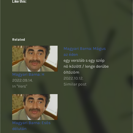
Like this:
Related
Magyari Barna: Mágus
az éden
egy versláb s egy szép
nő között / lenge derűbe
öltözöm
Magyari Barna: H
2022.10.12.
2022.09.14.
Similar post
In "Vers"
Magyari Barna: Esős
délután