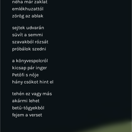
néha már zaklat
emlékhuzattól
zörög az ablak
sejtek udvarán
süvít a semmi
szavakból rózsát
próbálok szedni
a könyvespolcról
kicsap pár inger
Petőfi s nője
hány csókot hint el
tehén ez vagy más
akármi lehet
betű-tőgyekből
fejem a verset