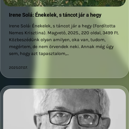
Irene Solá: Énekelek, s táncot jár a hegy
Irene Solá: Énekelek, s táncot jár a hegy (Fordította
Nemes Krisztina). Magvető, 2025., 220 oldal, 3499 Ft.
Közbeszédünk olyan amilyen, oka van, tudom,
megértem, de nem örvendek neki. Annak még úgy
sem, hogy azt tapasztalom,…
2025.07.07.