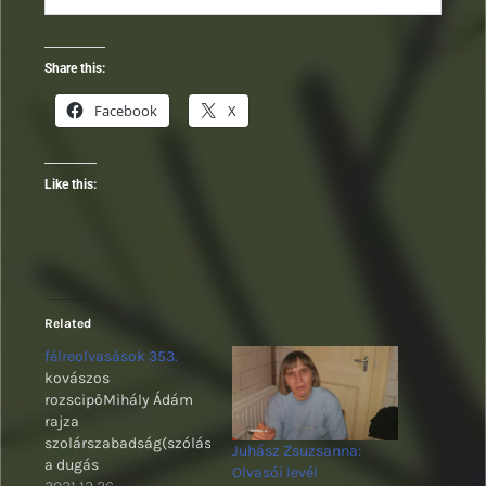
Share this:
Facebook
X
Like this:
Related
félreolvasások 353.
kovászos
rozscipőMihály Ádám
rajza
szolárszabadság(szólás)*ismétlés
Juhász Zsuzsanna:
a dugás
Olvasói levél