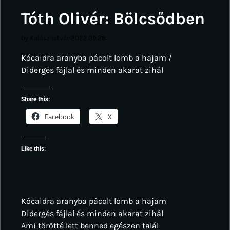
Tóth Olivér: Bölcsődben
by Kalász István
2022.09.26.
Kócaidra aranyba pácolt lomb a hajam /
Didergés fájlal és minden akarat zihál
Share this:
Facebook
X
Like this:
Kócaidra aranyba pácolt lomb a hajam
Didergés fájlal és minden akarat zihál
Ami törötté lett benned egészen talál