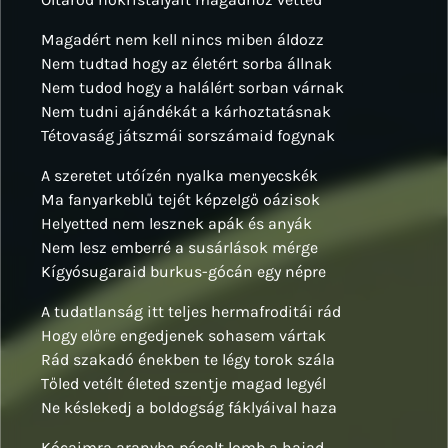
Magadért nem kell nincs miben áldozz
Nem tudtad hogy az életért sorba állnak
Nem tudod hogy a halálért sorban várnak
Nem tudni ajándékát a kárhoztatásnak
Tétovaság játszmái sorszámaid fogynak
A szeretet utóízén nyalka menyecskék
Ma fanyarkeblű tejét képzelgő oázisok
Helyetted nem lesznek apák és anyák
Nem lesz emberré a susárlások mérge
Kígyósugaraid burkus-gócán egy népre
A tudatlanság itt teljes hermafroditái rád
Hogy előre engedjenek sohasem vártak
Rád szakadó énekben te légy torok szála
Tőled vetélt életed szentje magad legyél
Ne késlekedj a boldogság fáklyáival haza
Kócaimra aranyba pácolt lomb a hajad