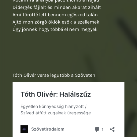
Didergés fájlalt és minden akarat zihált
Ami törötté lett bennem egészed talán
Ajtóimon zörgő öklök esők a szellemek
Úgy jönnek hogy többé el nem megyek
Tóth Olivér verse legutóbb a Szöveten: