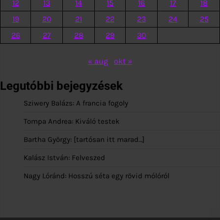
12
13
14
15
16
17
18
19
20
21
22
23
24
25
26
27
28
29
30
« aug
okt »
Legutóbbi bejegyzések
Sziwery Balázs: A francia fogoly
Tompa Andrea: Kiváló testek
Bartha György: [tartósan itt marad…]
Kalász István: Felveszed
Nagy Lóránd: Hosszú séta egy rövid mólóról