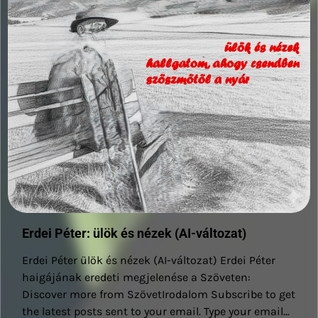
Erdei Péter: ülök és nézek (AI-változat)
Erdei Péter ülök és nézek (AI-változat) Erdei Péter
haigájának eredeti megjelenése a Szöveten:
Discover more from SzövetIrodalom Subscribe to get
the latest posts sent to your email. Type your email…