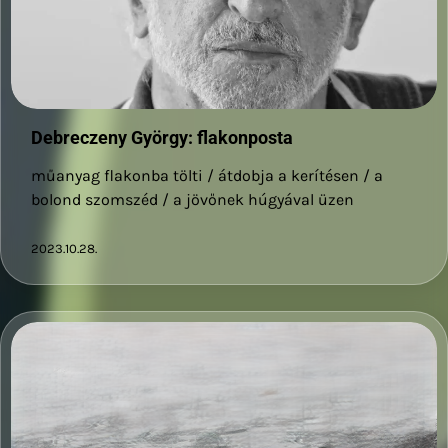
Debreczeny György: flakonposta
műanyag flakonba tölti / átdobja a kerítésen / a
bolond szomszéd / a jövőnek húgyával üzen
2023.10.28.