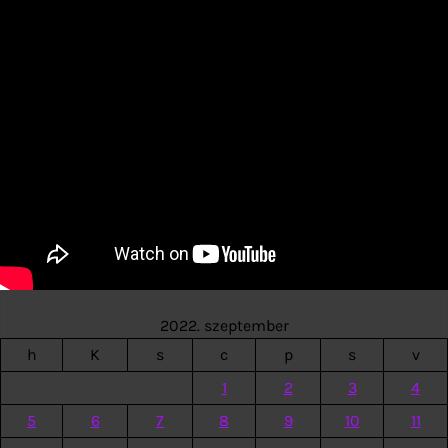
2022. szeptember
h
K
s
c
p
s
v
1
2
3
4
5
6
7
8
9
10
11