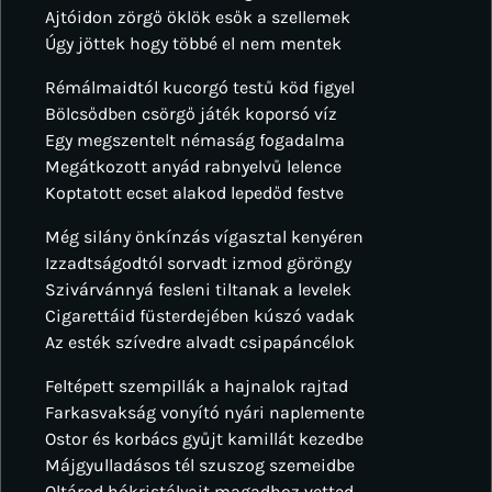
Ajtóidon zörgő öklök esők a szellemek
Úgy jöttek hogy többé el nem mentek
Rémálmaidtól kucorgó testű köd figyel
Bölcsődben csörgő játék koporsó víz
Egy megszentelt némaság fogadalma
Megátkozott anyád rabnyelvű lelence
Koptatott ecset alakod lepedőd festve
Még silány önkínzás vígasztal kenyéren
Izzadtságodtól sorvadt izmod göröngy
Szivárvánnyá fesleni tiltanak a levelek
Cigarettáid füsterdejében kúszó vadak
Az esték szívedre alvadt csipapáncélok
Feltépett szempillák a hajnalok rajtad
Farkasvakság vonyító nyári naplemente
Ostor és korbács gyűjt kamillát kezedbe
Májgyulladásos tél szuszog szemeidbe
Oltárod hókristályait magadhoz vetted