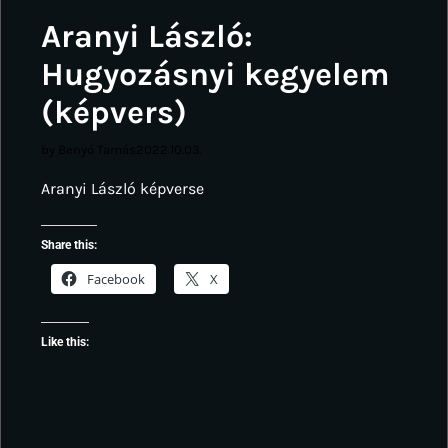
Aranyi László:
Hugyozásnyi kegyelem
(képvers)
by Benyó Tamás
2022.10.03.
Aranyi László képverse
Share this:
Facebook
X
Like this: