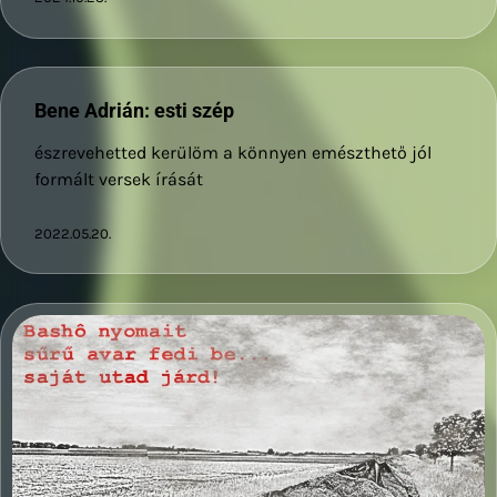
Bene Adrián: esti szép
észrevehetted kerülöm a könnyen emészthető jól
formált versek írását
2022.05.20.