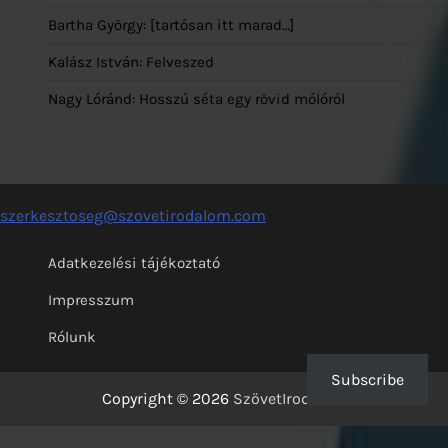
Bartha György: [tartósan itt marad…]
Kalász István: Felveszed
Nagy Lóránd: Hosszú séta egy rövid mólóról
szerkesztoseg@szovetirodalom.com
Adatkezelési tájékoztató
Impresszum
Rólunk
Subscribe
Copyright © 2026
SzövetIrodalom