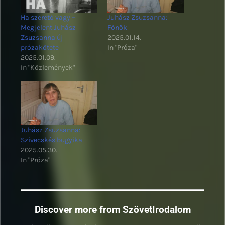
Ha szerető vagy –
Juhász Zsuzsanna:
Megjelent Juhász
Főnök
Zsuzsanna új
2025.01.14.
prózakötete
In "Próza"
2025.01.09.
In "Közlemények"
Juhász Zsuzsanna:
Szivecskés bugyika
2025.05.30.
In "Próza"
Discover more from SzövetIrodalom