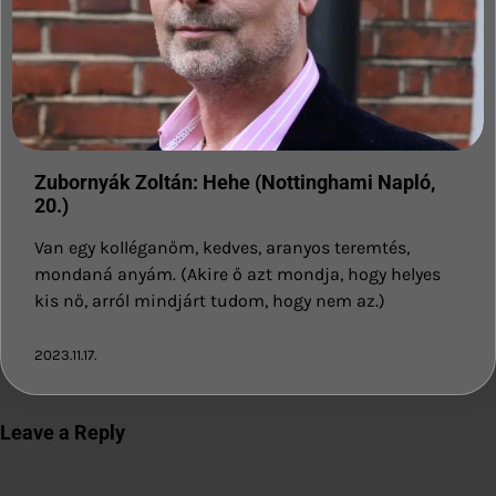
Zubornyák Zoltán: Hehe (Nottinghami Napló,
20.)
Van egy kolléganőm, kedves, aranyos teremtés,
mondaná anyám. (Akire ő azt mondja, hogy helyes
kis nő, arról mindjárt tudom, hogy nem az.)
2023.11.17.
Leave a Reply