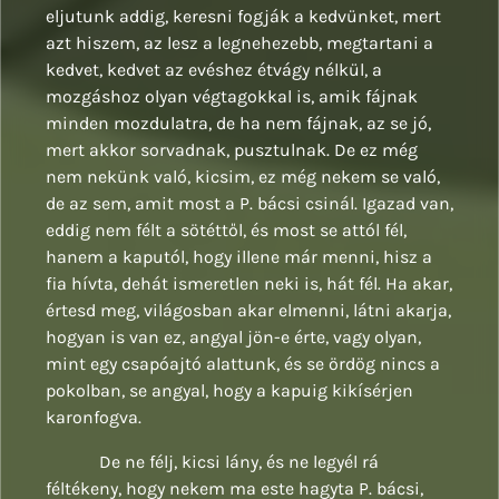
eljutunk addig, keresni fogják a kedvünket, mert
azt hiszem, az lesz a legnehezebb, megtartani a
kedvet, kedvet az evéshez étvágy nélkül, a
mozgáshoz olyan végtagokkal is, amik fájnak
minden mozdulatra, de ha nem fájnak, az se jó,
mert akkor sorvadnak, pusztulnak. De ez még
nem nekünk való, kicsim, ez még nekem se való,
de az sem, amit most a P. bácsi csinál. Igazad van,
eddig nem félt a sötéttől, és most se attól fél,
hanem a kaputól, hogy illene már menni, hisz a
fia hívta, dehát ismeretlen neki is, hát fél. Ha akar,
értesd meg, világosban akar elmenni, látni akarja,
hogyan is van ez, angyal jön-e érte, vagy olyan,
mint egy csapóajtó alattunk, és se ördög nincs a
pokolban, se angyal, hogy a kapuig kikísérjen
karonfogva.
De ne félj, kicsi lány, és ne legyél rá
féltékeny, hogy nekem ma este hagyta P. bácsi,