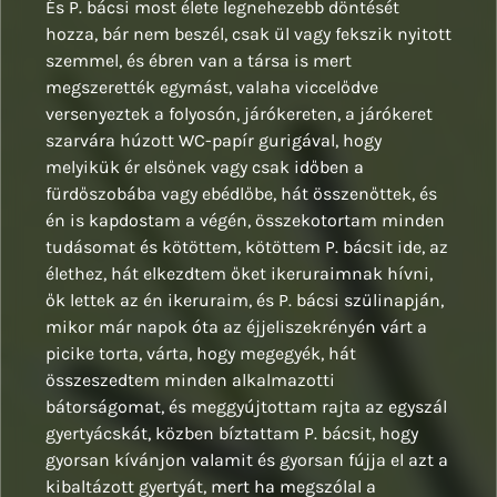
És P. bácsi most élete legnehezebb döntését
hozza, bár nem beszél, csak ül vagy fekszik nyitott
szemmel, és ébren van a társa is mert
megszerették egymást, valaha viccelődve
versenyeztek a folyosón, járókereten, a járókeret
szarvára húzott WC-papír gurigával, hogy
melyikük ér elsőnek vagy csak időben a
fürdőszobába vagy ebédlőbe, hát összenőttek, és
én is kapdostam a végén, összekotortam minden
tudásomat és kötöttem, kötöttem P. bácsit ide, az
élethez, hát elkezdtem őket ikeruraimnak hívni,
ők lettek az én ikeruraim, és P. bácsi szülinapján,
mikor már napok óta az éjjeliszekrényén várt a
picike torta, várta, hogy megegyék, hát
összeszedtem minden alkalmazotti
bátorságomat, és meggyújtottam rajta az egyszál
gyertyácskát, közben bíztattam P. bácsit, hogy
gyorsan kívánjon valamit és gyorsan fújja el azt a
kibaltázott gyertyát, mert ha megszólal a