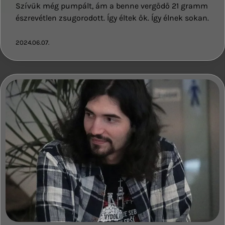
Szívük még pumpált, ám a benne vergődő 21 gramm
észrevétlen zsugorodott. Így éltek ők. Így élnek sokan.
2024.06.07.