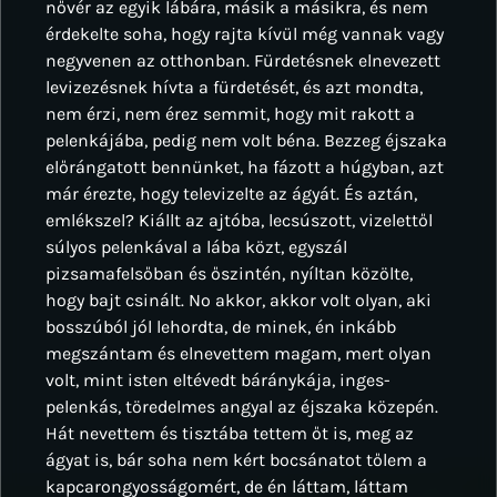
nővér az egyik lábára, másik a másikra, és nem
érdekelte soha, hogy rajta kívül még vannak vagy
negyvenen az otthonban. Fürdetésnek elnevezett
levizezésnek hívta a fürdetését, és azt mondta,
nem érzi, nem érez semmit, hogy mit rakott a
pelenkájába, pedig nem volt béna. Bezzeg éjszaka
előrángatott bennünket, ha fázott a húgyban, azt
már érezte, hogy televizelte az ágyát. És aztán,
emlékszel? Kiállt az ajtóba, lecsúszott, vizelettől
súlyos pelenkával a lába közt, egyszál
pizsamafelsőban és őszintén, nyíltan közölte,
hogy bajt csinált. No akkor, akkor volt olyan, aki
bosszúból jól lehordta, de minek, én inkább
megszántam és elnevettem magam, mert olyan
volt, mint isten eltévedt báránykája, inges-
pelenkás, töredelmes angyal az éjszaka közepén.
Hát nevettem és tisztába tettem őt is, meg az
ágyat is, bár soha nem kért bocsánatot tőlem a
kapcarongyosságomért, de én láttam, láttam