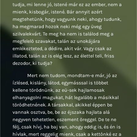
tudja, mi lenne jó, Istené már ez az ember, nem a
mienk, kisbogár, istené. Bár annyit azért
megtehetünk, hogy vagyunk neki, ahogy tudunk,
ha megmarad hozok neki még egy üveg
szilvalekvárt. Te meg ha nem is találod meg a
megfelelő szavakat, talán az unokájára
emlékezteted, a dédire, akit vár. Vagy csak az
illatod, talán az is elég lesz, az élettel teli, friss
dezodor, ki tudja?
Mert nem tudom, mondtam-e már, jó az
ízlésed, kislány, látod, egymásssal is többet
kellene törődnünk, az eü-sek hajlamosak
elhanyagolni magukat, hát legalább a másikkal
törődhetnének. A társakkal, akikkel éppen be
vannak osztva, be, be az éjszaka hajlata alá
negyven tehetetlen, eszement öreggel. De te ne
félj, csak hívj, ha baj van, ahogy eddig is, és én is
hívlak, mert reggelig mienk, csak a kettőnké ez a