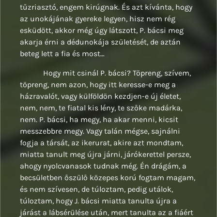
tűzriasztó, engem kirúgnak. És azt kívánta, hogy
az unokájának gyereke legyen, hisz nem rég
esküdött, akkor még úgy látszott, P. bácsi meg
akarja érni a dédunokája születését, de aztán
beteg lett a fia és most…
Hogy mit csinál P. bácsi? Töpreng, szívem,
töpreng, nem azon, hogy itt keresse-e meg a
házravalót, vagy külföldön kezdjen-e új életet,
nem, nem, te fiatal kis lény, te szőke madárka,
nem. P. bácsi, ha megy, ha akar menni, kicsit
messzebbre megy. Vagy talán mégse, sajnálni
fogja a társát, az ikerurat, akire azt mondtam,
miatta tanult meg újra járni, járókerettel persze,
ahogy nyolcvanasok tudnak még. Én drágám, a
becsületben őszülő közepes korú fogtam magam,
és nem szívesen, de túloztam, pedig utálok,
túloztam, hogy J. bácsi miatta tanulta újra a
járást a lábsérülése után, mert tanulta az a fiáért