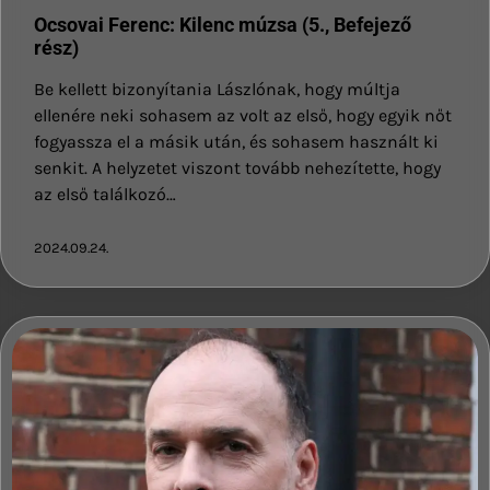
Ocsovai Ferenc: Kilenc múzsa (5., Befejező
rész)
Be kellett bizonyítania Lászlónak, hogy múltja
ellenére neki sohasem az volt az első, hogy egyik nőt
fogyassza el a másik után, és sohasem használt ki
senkit. A helyzetet viszont tovább nehezítette, hogy
az első találkozó…
2024.09.24.