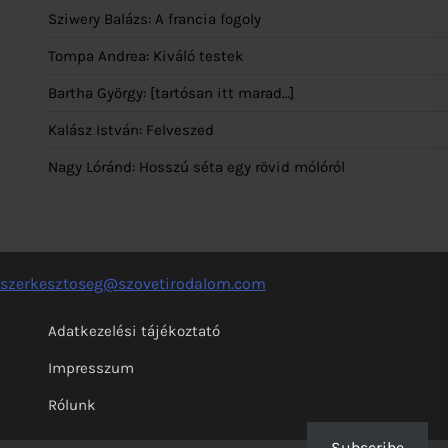
Sziwery Balázs: A francia fogoly
Tompa Andrea: Kiváló testek
Bartha György: [tartósan itt marad…]
Kalász István: Felveszed
Nagy Lóránd: Hosszú séta egy rövid mólóról
szerkesztoseg@szovetirodalom.com
Adatkezelési tájékoztató
Impresszum
Rólunk
Subscribe