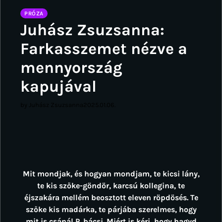
PRÓZA
Juhász Zsuzsanna:
Farkasszemet nézve a
mennyország
kapujával
by Juhász Zsuzsanna
2025.01.06.
Mit mondjak, és hogyan mondjam, te kicsi lány,
te kis szőke-göndör, karcsú kollegina, te
éjszakára mellém beosztott eleven röpdösés. Te
szőke kis madárka, te párjába szerelmes, hogy
mit is csánál P. bácsi. Miért is kéri, hogy hagyd