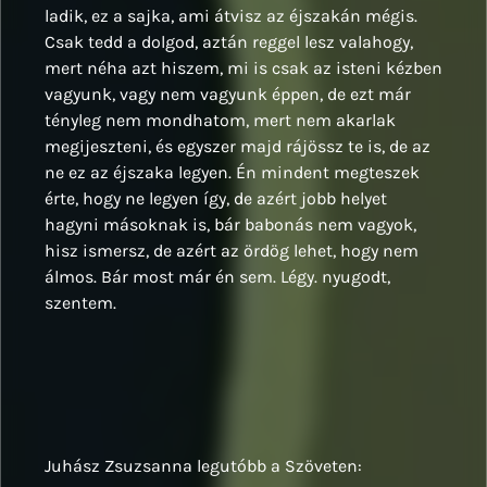
ladik, ez a sajka, ami átvisz az éjszakán mégis.
Csak tedd a dolgod, aztán reggel lesz valahogy,
mert néha azt hiszem, mi is csak az isteni kézben
vagyunk, vagy nem vagyunk éppen, de ezt már
tényleg nem mondhatom, mert nem akarlak
megijeszteni, és egyszer majd rájössz te is, de az
ne ez az éjszaka legyen. Én mindent megteszek
érte, hogy ne legyen így, de azért jobb helyet
hagyni másoknak is, bár babonás nem vagyok,
hisz ismersz, de azért az ördög lehet, hogy nem
álmos. Bár most már én sem. Légy. nyugodt,
szentem.
Juhász Zsuzsanna legutóbb a Szöveten: