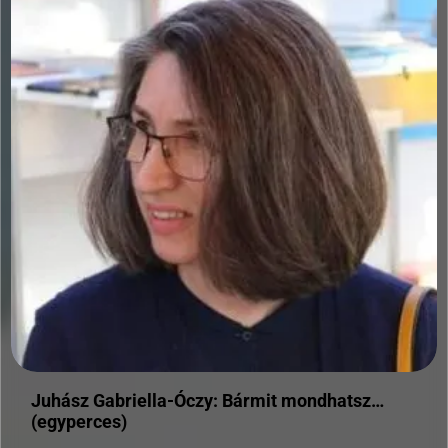
Juhász Gabriella-Óczy: Bármit mondhatsz…
(egyperces)