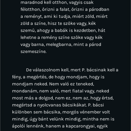
maradnod kell otthon, vagyis csak
félotthon, őrizni a falat, őrizni a párodban
a reményt, ami ki tudja, miért zöld, miért
zöld a színe, hisz te szőke vagy, kék
szemű, ahogy a babák is kezdetben, hát
lehetne a remény színe szőke vagy kék
vagy barna, melegbarna, mint a párod
szemeszíne.
De válaszolnom kell, mert P. bácsinak kell a
fény, a megértés, de hogy mondjam, hogy is
mondjam neked. Nem való ez teneked,
mondanám, nem való, mert fiatal vagy, neked
most más a dolgod, nem ez, nem az, hogy értsd,
megértsd a nyolcvanas bácsikákat. P. bácsi
különben sem bácsika, morgós vénember volt
mindig, úgy bánt velünk mindig, mintha nem is
ápolói lennénk, hanem a kapcarongyai, egyik