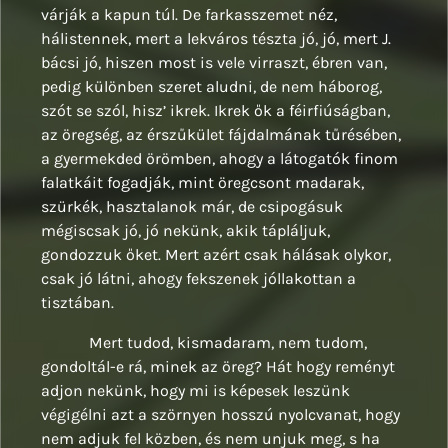
várják a kapun túl. De farkasszemet néz,
hálistennek, mert a lekváros tészta jó, jó, mert J.
bácsi jó, hiszen most is vele virraszt, ébren van,
pedig különben szeret aludni, de nem háborog,
szót se szól, hisz’ ikrek. Ikrek ők a féirfiúságban,
az öregség, az érszűkület fájdalmának tűrésében,
a gyermekded örömben, ahogy a látogatók finom
falatkáit fogadják, mint öregcsont madarak,
szürkék, hasztalanok már, de csipogásuk
mégiscsak jó, jó nekünk, akik tápláljuk,
gondozzuk őket. Mert azért csak hálásak olykor,
csak jó látni, ahogy fekszenek jóllakottan a
tisztában.
Mert tudod, kismadaram, nem tudom,
gondoltál-e rá, minek az öreg? Hát hogy reményt
adjon nekünk, hogy mi is képesek leszünk
végigélni azt a szörnyen hosszú nyolcvanat, hogy
nem adjuk fel közben, és nem unjuk meg, s ha