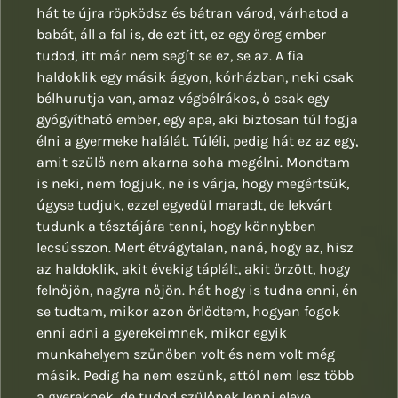
hát te újra röpködsz és bátran várod, várhatod a
babát, áll a fal is, de ezt itt, ez egy öreg ember
tudod, itt már nem segít se ez, se az. A fia
haldoklik egy másik ágyon, kórházban, neki csak
bélhurutja van, amaz végbélrákos, ő csak egy
gyógyítható ember, egy apa, aki biztosan túl fogja
élni a gyermeke halálát. Túléli, pedig hát ez az egy,
amit szülő nem akarna soha megélni. Mondtam
is neki, nem fogjuk, ne is várja, hogy megértsük,
úgyse tudjuk, ezzel egyedül maradt, de lekvárt
tudunk a tésztájára tenni, hogy könnybben
lecsússzon. Mert étvágytalan, naná, hogy az, hisz
az haldoklik, akit évekig táplált, akit őrzött, hogy
felnőjön, nagyra nőjön. hát hogy is tudna enni, én
se tudtam, mikor azon őrlődtem, hogyan fogok
enni adni a gyerekeimnek, mikor egyik
munkahelyem szűnőben volt és nem volt még
másik. Pedig ha nem eszünk, attól nem lesz több
a gyereknek, de tudod szülőnek lenni eleve