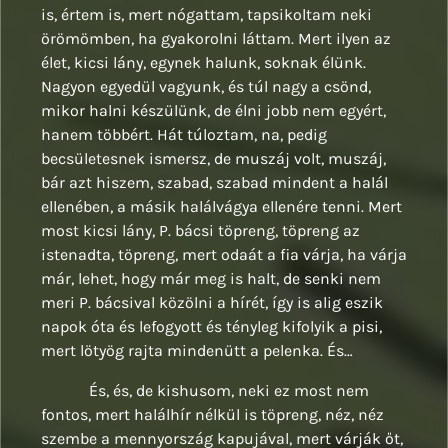
is, értem is, mert nógattam, tapsikoltam neki
örömömben, ha gyakorolni láttam. Mert ilyen az
élet, kicsi lány, egynek halunk, soknak élünk.
Nagyon egyedül vagyunk, és túl nagy a csönd,
mikor halni készülünk, de élni jobb nem egyért,
hanem többért. Hát túloztam, na, pedig
becsületesnek ismersz, de muszáj volt, muszáj,
bár azt hiszem, szabad, szabad mindent a halál
ellenében, a másik halálvágya ellenére tenni. Mert
most kicsi lány, P. bácsi töpreng, töpreng az
istenadta, töpreng, mert odaát a fia várja, ha várja
már, lehet, hogy már meg is halt, de senki nem
meri P. bácsival közölni a hírét, így is alig eszik
napok óta és lefogyott és tényleg kifolyik a pisi,
mert lötyög rajta mindenütt a pelenka. És…
És, és, de kishusom, neki ez most nem
fontos, mert halálhír nélkül is töpreng, néz, néz
szembe a mennyország kapujával, mert várják őt,