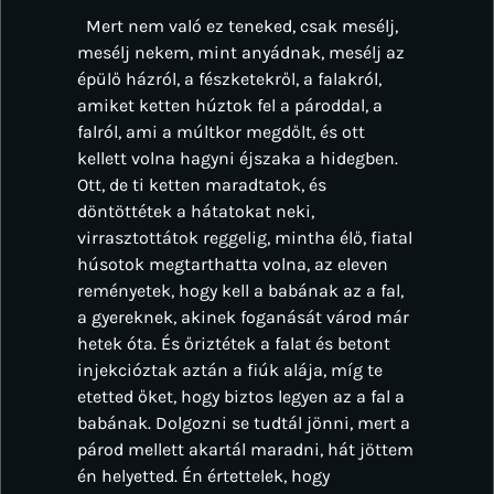
Mert nem való ez teneked, csak mesélj,
mesélj nekem, mint anyádnak, mesélj az
épülő házról, a fészketekről, a falakról,
amiket ketten húztok fel a pároddal, a
falról, ami a múltkor megdőlt, és ott
kellett volna hagyni éjszaka a hidegben.
Ott, de ti ketten maradtatok, és
döntöttétek a hátatokat neki,
virrasztottátok reggelig, mintha élő, fiatal
húsotok megtarthatta volna, az eleven
reményetek, hogy kell a babának az a fal,
a gyereknek, akinek foganását várod már
hetek óta. És őriztétek a falat és betont
injekcióztak aztán a fiúk alája, míg te
etetted őket, hogy biztos legyen az a fal a
babának. Dolgozni se tudtál jönni, mert a
párod mellett akartál maradni, hát jöttem
én helyetted. Én értettelek, hogy