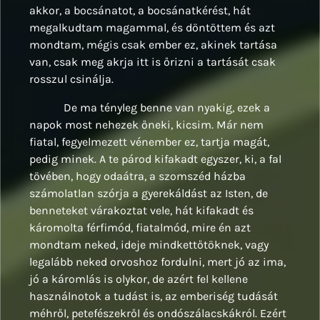
akkor, a bocsánatot, a bocsánatkérést, hát
megalkudtam magammal, és döntöttem és azt
mondtam, mégis csak ember ez, akinek tartása
van, csak meg akrja itt is őrizni a tartását csak
rosszul csinálja.
De ma tényleg benne van nyakig, ezek a
napok most nehezek őneki, kicsim. Már nem
fiatal, fegyelmezett vénember ez, tartja magát,
pedig minek. A te párod kifakadt egyszer, ki, a fal
tövében, hogy odaátra, a szomszéd házba
számolatlan szórja a gyerekáldást az Isten, de
benneteket várakoztat vele, hát kifakadt és
káromolta férfimód, fiatalmód, mire én azt
mondtam neked, ideje mindkettőtöknek, vagy
legalább neked orvoshoz fordulni, mert jó az ima,
jó a káromlás is olykor, de azért fel kellene
használnotok a tudást is, az emberiség tudását
méhről, petefészekről és ondószálacskákról. Ezért