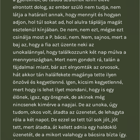
elrontott dolog, az ember szülő nem tudja, nem
látja a határait annak, hogy mennyit és hogyan
adjon, hol túl sokat ad, hol alulra táplálja magát
esztelenül kínjában. De nem, nem ezt, mégse ezt
csinálja most a P. bácsi, nem. Nem, sajnos, mert a
baj az, hogy a fia azt üzente neki az
unokalánnyal, hogy találkozzunk két nap múlva a
mennyországban. Mert nem gondolt rá, talán a
fájdalmai miatt, bár azt elnyomták az orvosok,
hát akkor tán halálfekete magánya tette ilyen
önzővé és kegyetlenné. Igen, kicsim kegyetlenné,
mert hogy is lehet ilyet mondani, hogy is egy
élőnek, igaz, egy öregnek, de akinek még
nincsenek kimérve a napjai. De az unoka, úgy
tudom, okos volt, átadta az üzenetet, de lehagyta
róla a két napot. De ezzel se tett túl sok jót, jót
tett, mert átadta, át kellett adnia egy haldokló
üzenetét, de a mikort valahogy a bácsira bízta így.