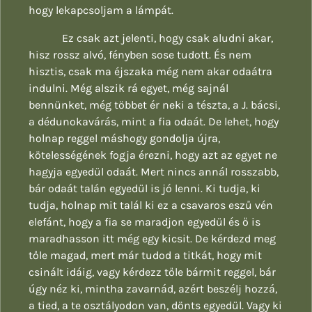
hogy lekapcsoljam a lámpát.
Ez csak azt jelenti, hogy csak aludni akar,
hisz rossz alvó, fényben sose tudott. És nem
hisztis, csak ma éjszaka még nem akar odaátra
indulni. Még alszik rá egyet, még sajnál
bennünket, még többet ér neki a tészta, a J. bácsi,
a dédunokavárás, mint a fia odaát. De lehet, hogy
holnap reggel máshogy gondolja újra,
kötelességének fogja érezni, hogy azt az egyet ne
hagyja egyedül odaát. Mert nincs annál rosszabb,
bár odaát talán egyedül is jó lenni. Ki tudja, ki
tudja, holnap mit talál ki ez a csavaros eszű vén
elefánt, hogy a fia se maradjon egyedül és ő is
maradhasson itt még egy kicsit. De kérdezd meg
tőle magad, mert már tudod a titkát, hogy mit
csinált idáig, vagy kérdezz tőle bármit reggel, bár
úgy néz ki, mintha zavarnád, azért beszélj hozzá,
a tied, a te osztályodon van, dönts egyedül. Vagy ki