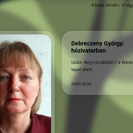
Köves István: Virá
Debreczeny György:
hózivatarban
talán fény tündököl / a feket
lepel alatt
2022.10.30.