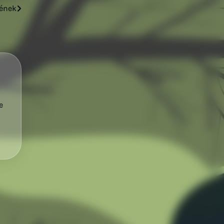
gének
e