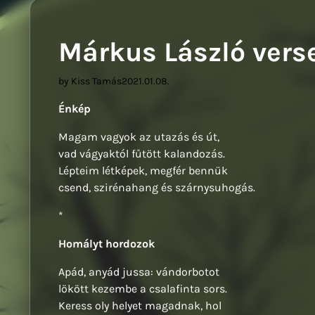
Márkus László vers
by Kiss Tamás
2021.01.08.
Énkép
Magam vagyok az utazás és út,
vad vágyaktól fűtött kalandozás.
Lépteim létképek, megfér bennük
csend, szirénahang és szárnysuhogás.
*
Homályt hordozok
Apád, anyád jussa: vándorbotot
lökött kezembe a csalafinta sors.
Keress oly helyet magadnak, hol