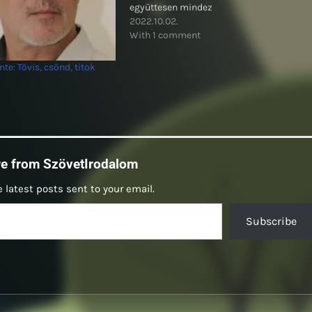
együttesen mindez
2022.10.02.
With 1 comment
te: Tövis, csönd, titok
re from SzövetIrodalom
 latest posts sent to your email.
Subscribe