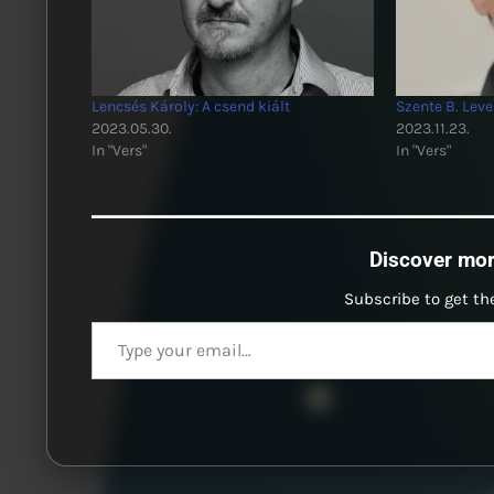
Lencsés Károly: A csend kiált
Szente B. Leven
2023.05.30.
2023.11.23.
In "Vers"
In "Vers"
Discover mo
Subscribe to get the
Type your email…