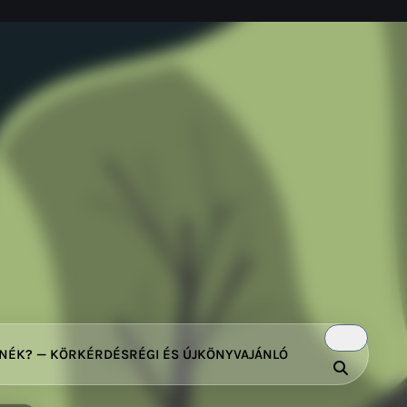
TNÉK? — KÖRKÉRDÉS
RÉGI ÉS ÚJ
KÖNYVAJÁNLÓ