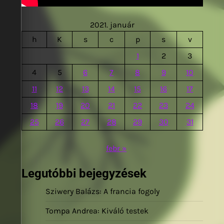
2021. január
h
K
s
c
p
s
v
1
2
3
4
5
6
7
8
9
10
11
12
13
14
15
16
17
18
19
20
21
22
23
24
25
26
27
28
29
30
31
febr »
Legutóbbi bejegyzések
Sziwery Balázs: A francia fogoly
Tompa Andrea: Kiváló testek