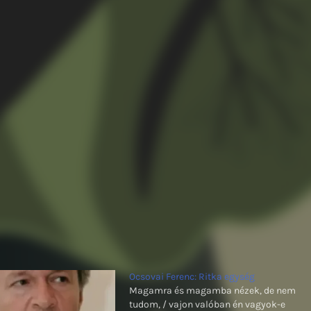
Ocsovai Ferenc: Ritka egység
Magamra és magamba nézek, de nem
tudom, / vajon valóban én vagyok-e