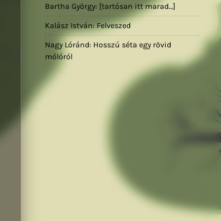
Bartha György: [tartósan itt marad…]
Kalász István: Felveszed
Nagy Lóránd: Hosszú séta egy rövid
mólóról