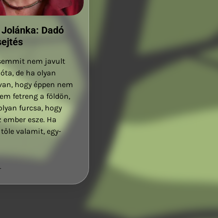
 Jolánka: Dadó
ejtés
semmit nem javult
óta, de ha olyan
 van, hogy éppen nem
nem fetreng a földön,
olyan furcsa, hogy
z ember esze. Ha
tőle valamit, egy-
.