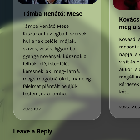
Támba Renátó: Mese
Kovács
meg a s
Támba Renátó Mese
Kiszakadt az égbolt, szervek
Kövesdi 
hullanak belőle: májak,
második 
szívek, vesék. Agyamból
napja is
gyenge növények kúsznak a
visít és 
felhők felé, istenfélét
akkor is 
keresnek, aki meg- látná,
megáll a
megsimogatná őket, már elég
kérdezek 
félelmet plántált beléjük
két…
testem, ez a lomha…
2025.12.05
2025.10.21.
Leave a Reply