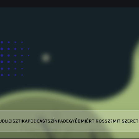
UBLICISZTIKA
PODCAST
SZÍNPAD
EGYÉB
MIÉRT ROSSZ?
MIT SZERE