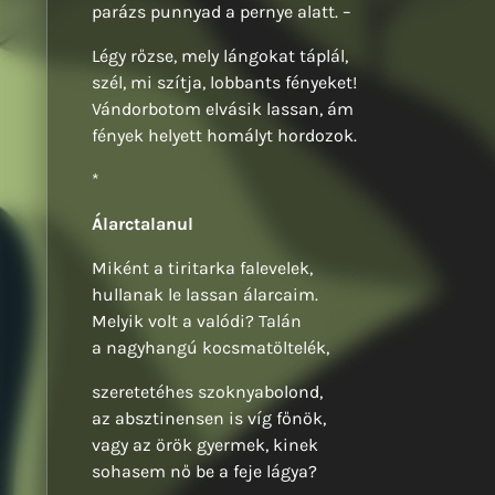
parázs punnyad a pernye alatt. –
Légy rőzse, mely lángokat táplál,
szél, mi szítja, lobbants fényeket!
Vándorbotom elvásik lassan, ám
fények helyett homályt hordozok.
*
Álarctalanul
Miként a tiritarka falevelek,
hullanak le lassan álarcaim.
Melyik volt a valódi? Talán
a nagyhangú kocsmatöltelék,
szeretetéhes szoknyabolond,
az absztinensen is víg főnök,
vagy az örök gyermek, kinek
sohasem nő be a feje lágya?