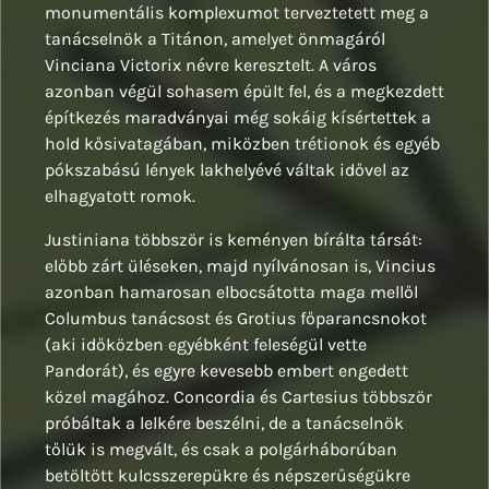
monumentális komplexumot terveztetett meg a
tanácselnök a Titánon, amelyet önmagáról
Vinciana Victorix névre keresztelt. A város
azonban végül sohasem épült fel, és a megkezdett
építkezés maradványai még sokáig kísértettek a
hold kősivatagában, miközben trétionok és egyéb
pókszabású lények lakhelyévé váltak idővel az
elhagyatott romok.
Justiniana többször is keményen bírálta társát:
előbb zárt üléseken, majd nyílvánosan is, Vincius
azonban hamarosan elbocsátotta maga mellől
Columbus tanácsost és Grotius főparancsnokot
(aki időközben egyébként feleségül vette
Pandorát), és egyre kevesebb embert engedett
közel magához. Concordia és Cartesius többször
próbáltak a lelkére beszélni, de a tanácselnök
tőlük is megvált, és csak a polgárháborúban
betöltött kulcsszerepükre és népszerűségükre