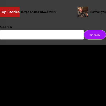
Top Stories
Tompa Andrea: Kiváló testek
Bartha György: [tar
Search
Search