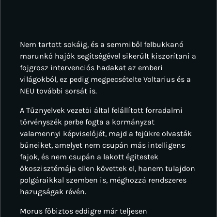
Nem tartott sokáig, és a semmiből felbukkanó
marunkó hajók segítségével sikerült kiszorítani a
fojgrosz intervenciós hadakat az emberi
világokból, ez pedig megpecsételte Voltarius és a
NEU további sorsát is.
A Tűznyelvek vezetői által felállított forradalmi
törvényszék perbe fogta a kormányzat
valamennyi képviselőjét, majd a fejükre olvasták
bűneiket, amelyet nem csupán más intelligens
fajok, és nem csupán a lakott égitestek
ökoszisztémája ellen követtek el, hanem tulajdon
polgáraikkal szemben is, méghozzá rendszeres
hazugságak révén.
Morus főbiztos eddigre már teljesen