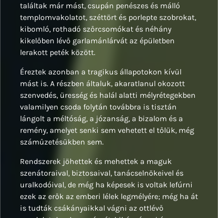
találtak már mást, csupán penészes és málló
templomvakolatot, széttört és porlepte szobrokat,
kibomló, rothadó szőrcsomókat és néhány
kikelőben lévő garlamánlárvát az épületben
lerakott peték között.
Éreztek azonban a tragikus állapotokon kívül
mást is. A részben általuk, akaratlanul okozott
szenvedés, üresség és halál alatti mélyrétegekben
valamilyen csoda folytán továbbra is tisztán
lángolt a méltóság, a józanság, a bizalom és a
remény, amelyet senki sem vehetett el tőlük, még
száműzetésükben sem.
Rendszerek jöhettek és mehettek a maguk
szenátoraival, biztosaival, tanácselnökeivel és
uralkodóival, de még ha képesek is voltak lefúrni
ezek az erők az emberi lélek legmélyére; még ha át
is tudták csákányaikkal vágni az ottlévő