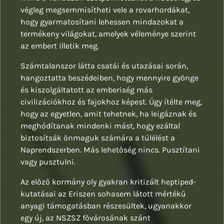
végleg megsemmisítheti vele a rovarhordákat,
hogy gyarmatosítani lehessen mindazokat a
termékeny világokat, amelyek véleménye szerint
az embert illetik meg.
Számtalanszor látta csatái és utazásai során,
hangoztatta beszédeiben, hogy mennyire gyönge
és kiszolgáltatott az emberiség más
civilizációkhoz és fajokhoz képest. Úgy ítélte meg,
hogy az egyetlen, amit tehetnek, ha leigáznak és
meghódítanak mindenki mást, hogy ezáltal
biztosítsák önmaguk számára a túlélést a
Naprendszerben. Más lehetőség nincs. Pusztítani
vagy pusztulni.
Az előző kormány oly gyakran kritizált heptiped-
kutatásai az Eriszen sohasem látott mértékű
anyagi támogatásban részesültek, ugyanakkor
egy új, az NSZSZ fővárosának szánt