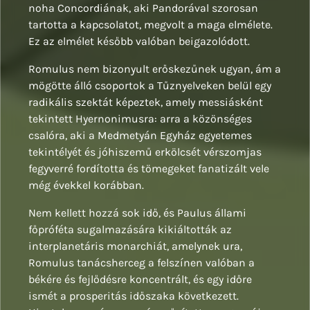
noha Concordiának, aki Pandorával szorosan
tartotta a kapcsolatot, megvolt a maga elmélete.
Ez az elmélet később valóban beigazolódott.
Romulus nem bizonyult erőskezűnek ugyan, ám a
mögötte álló csoportok a Tűznyelveken belül egy
radikális szektát képeztek, amely messiásként
tekintett Hyernonimusra: arra a közönséges
csalóra, aki a Medmetyán Egyház egyetemes
tekintélyét és jóhiszemű erkölcsét vérszomjas
fegyverré fordította és tömegeket fanatizált vele
még évekkel korábban.
Nem kellett hozzá sok idő, és Paulus állami
főpróféta sugalmazására kikiáltották az
interplanetáris monarchiát, amelynek ura,
Romulus tanácsherceg a felszínen valóban a
békére és fejlődésre koncentrált, és egy időre
ismét a prosperitás időszaka következett.