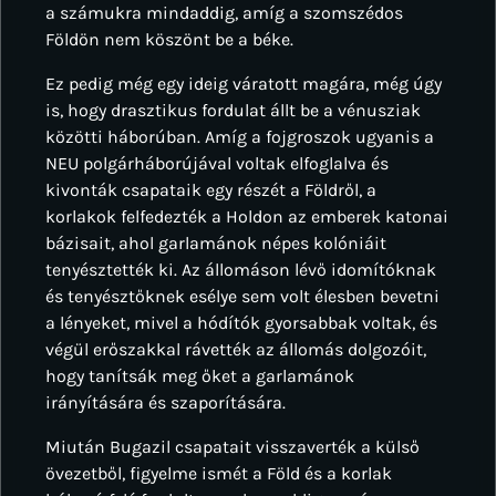
a számukra mindaddig, amíg a szomszédos
Földön nem köszönt be a béke.
Ez pedig még egy ideig váratott magára, még úgy
is, hogy drasztikus fordulat állt be a vénusziak
közötti háborúban. Amíg a fojgroszok ugyanis a
NEU polgárháborújával voltak elfoglalva és
kivonták csapataik egy részét a Földről, a
korlakok felfedezték a Holdon az emberek katonai
bázisait, ahol garlamánok népes kolóniáit
tenyésztették ki. Az állomáson lévő idomítóknak
és tenyésztőknek esélye sem volt élesben bevetni
a lényeket, mivel a hódítók gyorsabbak voltak, és
végül erőszakkal rávették az állomás dolgozóit,
hogy tanítsák meg őket a garlamánok
irányítására és szaporítására.
Miután Bugazil csapatait visszaverték a külső
övezetből, figyelme ismét a Föld és a korlak