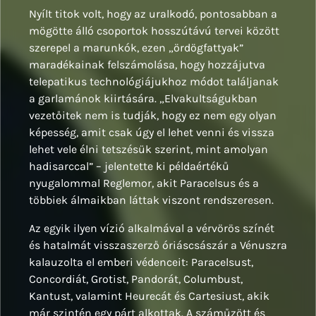
Nyílt titok volt, hogy az uralkodó, pontosabban a
mögötte álló csoportok hosszútávú tervei között
szerepel a marunkók, ezen „ördögfattyak”
maradékainak felszámolása, hogy hozzájutva
telepatikus technológiájukhoz módot találjanak
a garlamánok kiirtására. „Elvakultságukban
vezetőitek nem is tudják, hogy ez nem egy olyan
képesség, amit csak úgy el lehet venni és vissza
lehet vele élni tetszésük szerint, mint amolyan
hadisarccal” – jelentette ki példaértékű
nyugalommal Reglemor, akit Paracelsus és a
többiek álmaikban láttak viszont rendszeresen.
Az egyik ilyen vízió alkalmával a vérvörös színét
és hatalmát visszaszerző óriáscsászár a Vénuszra
kalauzolta el emberi védenceit: Paracelsust,
Concordiát, Grotist, Pandorát, Columbust,
Kantust, valamint Heurecát és Cartesiust, akik
már szintén egy párt alkottak. A száműzött és