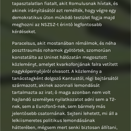
tapasztalatlan fiatalt, akit Romulusnak hívtak, és
akinek irányításától azt remélték, hogy végre egy
demokratikus úton működő testület fogja majd
meghozni az NSZSZ-t érintő legfontosabb
kérdéseket.
Paracelsus, akit mostanában rémálmok, és néha
poszttraumás rohamok gyötörtek, szomorúan
konstatálta az Uninet hálózatán megosztott
közleményt, amelyet kvarkofonjának falra vetített
nagyképernyőjéről olvasott. A közlemény a
tanácstagként dolgozó Kantustól, régi bajtársától
származott, akinek azonnali lemondását
tartalmazta az irat; ő maga azonban nem volt
hajlandó személyes nyilatkozatot adni sem a T2-
nek, sem a EuroTon5-nek, sem bármely más
jelentősebb csatornának. Sejteni lehetett, mi áll a
lelkiismeretes politikus lemondásának
hátterében, mégsem mert senki biztosan állítani,