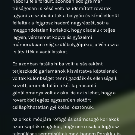
háború felé fordult, azonban eddigre már
túlságosan is késő volt: az idomított rovarok
ugyanis elszabadultak a bolygón és kíméletlenül
felfalták a fojgrosz haderő nagyrészét, sőt: a
meggondolatlan korlakok, hogy diadaluk teljes
legyen, vérszemet kapva és győzelmi
mámorukban még szülőbolygójukra, a Vénuszra
is átvitték a vadállatokat.
Ez azonban fatális hiba volt: a sáskaként
terjeszkedő garlamánok kisvártatva képtelenek
voltak különbséget tenni gazdáik és ellenségeik
között, aminek talán a két faj hasonló
génállománya volt az oka, de az is lehet, hogy a
rovarokból egész egyszerűen előtört
csillapíthatatlan gyilkolási ösztönük.
Az orkok módjára röfögő és csámcsogó korlakok
azon kapták magukat, hogy nem csak a fojgrosz
települések semmisültek meg, hanem Porokku is