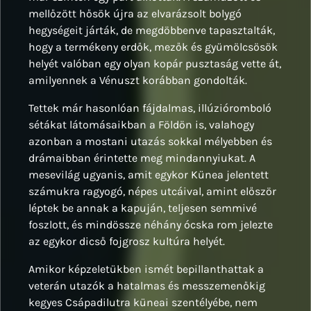
mellőzött hősök újra az elvarázsolt bolygó
hegységeit járták, de megdöbbenve tapasztalták,
hogy a termékeny erdők, mezők és gyümölcsösök
helyét valóban egy olyan kopár pusztaság vette át,
amilyennek a Vénuszt korábban gondolták.
Tettek már hasonlóan fájdalmas, illúzióromboló
sétákat látomásaikban a Földön is, valahogy
azonban a mostani utazás sokkal mélyebben és
drámaibban érintette meg mindannyiukat. A
mesevilág ugyanis, amit egykor Künea jelentett
számukra ragyogó, népes utcáival, amint először
léptek be annak a kapuján, teljesen semmivé
foszlott, és mindössze néhány ócska rom jelezte
az egykor dicső fojgrosz kultúra helyét.
Amikor képzeletükben ismét bepillanthattak a
veterán utazók a hatalmas és messzemenőkig
kegyes Csápadilutra küneai szentélyébe, nem