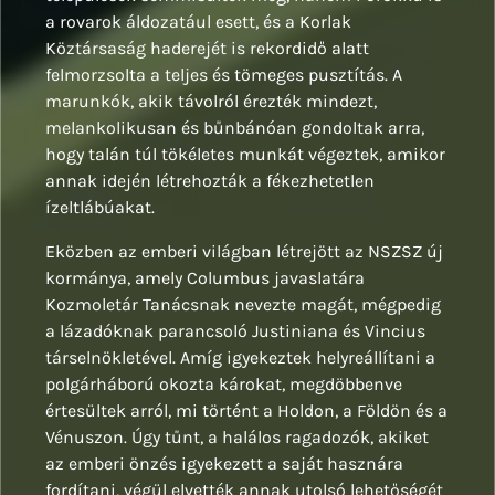
a rovarok áldozatául esett, és a Korlak
Köztársaság haderejét is rekordidő alatt
felmorzsolta a teljes és tömeges pusztítás. A
marunkók, akik távolról érezték mindezt,
melankolikusan és bűnbánóan gondoltak arra,
hogy talán túl tökéletes munkát végeztek, amikor
annak idején létrehozták a fékezhetetlen
ízeltlábúakat.
Eközben az emberi világban létrejött az NSZSZ új
kormánya, amely Columbus javaslatára
Kozmoletár Tanácsnak nevezte magát, mégpedig
a lázadóknak parancsoló Justiniana és Vincius
társelnökletével. Amíg igyekeztek helyreállítani a
polgárháború okozta károkat, megdöbbenve
értesültek arról, mi történt a Holdon, a Földön és a
Vénuszon. Úgy tűnt, a halálos ragadozók, akiket
az emberi önzés igyekezett a saját hasznára
fordítani, végül elvették annak utolsó lehetőségét