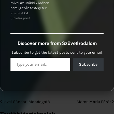
mivel az utóbbi / időben
nem igazán festegetek
azaz csupán /
2023.04.04.
festegetek és új
Similar post
technikákat próbálok
Discover more from SzövetIrodalom
Subscribe to get the latest posts sent to your email.
Type your email…
Subscribe
Lövei Sándor: Mondogató
Maros Márk: Póráz
Bejegyzés
navigáció