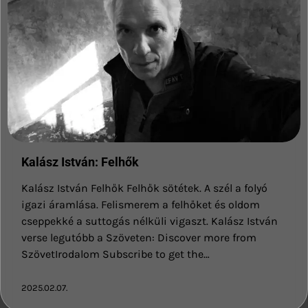
Kalász István: Felhők
Kalász István Felhők Felhők sötétek. A szél a folyó
igazi áramlása. Felismerem a felhőket és oldom
cseppekké a suttogás nélküli vigaszt. Kalász István
verse legutóbb a Szöveten: Discover more from
SzövetIrodalom Subscribe to get the…
2025.02.07.