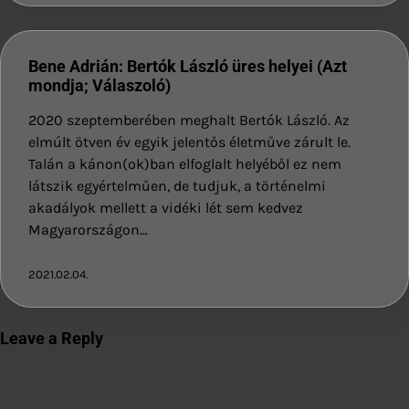
Bene Adrián: Bertók László üres helyei (Azt
mondja; Válaszoló)
2020 szeptemberében meghalt Bertók László. Az
elmúlt ötven év egyik jelentős életműve zárult le.
Talán a kánon(ok)ban elfoglalt helyéből ez nem
látszik egyértelműen, de tudjuk, a történelmi
akadályok mellett a vidéki lét sem kedvez
Magyarországon…
2021.02.04.
Leave a Reply