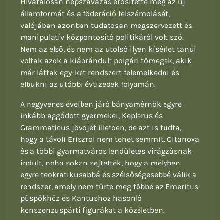
Hivatalosan népszavazás erősítette meg az új
államformát és a föderáció felszámolását,
valójában azonban tudatosan megszervezett és
manipulatív központosító politikáról volt szó.
Nem az első, és nem az utolsó ilyen kísérlet tanúi
voltak azok a kiábrándult polgári tömegek, akik
már láttak egy-két rendszert felemelkedni és
elbukni az utóbbi évtizedek folyamán.
A negyvenes éveiben járó bányamérnök egyre
inkább aggódott gyermekei, Keplerus és
Grammaticus jövőjét illetően, de azt is tudta,
hogy a távoli Eriszről nem tehet semmit. Citanova
és a többi gyarmatváros lendületes virágzásnak
indult, noha sokan sejtették, hogy a mélyben
egyre teokratikusabbá és szélsőségesebbé válik a
rendszer, amely nem tűrte meg többé az Emeritus
püspökhöz és Kantushoz hasonló
konszenzuspárti figurákat a közéletben.