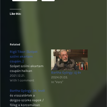
Like this:
Related
Rigó Tibor: [Szépet
szólni akartam
csupán…]
Szépet szólni akartam
csupán halkan
Bartha György: új év
2021.12.21.
2024.01.03.
With 1 comment
In "Vers"
Bartha György: 34. levél
és visszatértek a
dolgos-szürke napok /
főleg a korcsmában