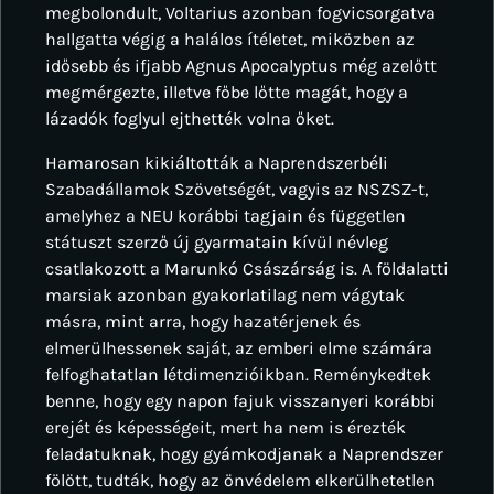
megbolondult, Voltarius azonban fogvicsorgatva
hallgatta végig a halálos ítéletet, miközben az
idősebb és ifjabb Agnus Apocalyptus még azelőtt
megmérgezte, illetve főbe lőtte magát, hogy a
lázadók foglyul ejthették volna őket.
Hamarosan kikiáltották a Naprendszerbéli
Szabadállamok Szövetségét, vagyis az NSZSZ-t,
amelyhez a NEU korábbi tagjain és független
státuszt szerző új gyarmatain kívül névleg
csatlakozott a Marunkó Császárság is. A földalatti
marsiak azonban gyakorlatilag nem vágytak
másra, mint arra, hogy hazatérjenek és
elmerülhessenek saját, az emberi elme számára
felfoghatatlan létdimenzióikban. Reménykedtek
benne, hogy egy napon fajuk visszanyeri korábbi
erejét és képességeit, mert ha nem is érezték
feladatuknak, hogy gyámkodjanak a Naprendszer
fölött, tudták, hogy az önvédelem elkerülhetetlen