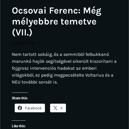
Ocsovai Ferenc: Még
mélyebbre temetve
(VII.)
by
2022.01.28.
Nem tartott sokáig, és a semmiből felbukkanó
marunkó hajók segítségével sikerült kiszorítani a
fojgrosz intervenciós hadakat az emberi
világokból, ez pedig megpecsételte Voltarius és a
NEU további sorsát is.
Share this:
Facebook
X
Like this: