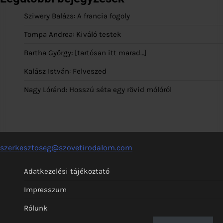
Sziwery Balázs: A francia fogoly
Tompa Andrea: Kiváló testek
Bartha György: [tartósan itt marad…]
Kalász István: Felveszed
Nagy Lóránd: Hosszú séta egy rövid mólóról
szerkesztoseg@szovetirodalom.com
Adatkezelési tájékoztató
Impresszum
Rólunk