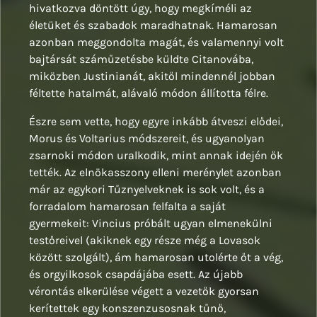
hivatkozva döntött úgy, hogy megkíméli az
életüket és szabadok maradhatnak. Hamarosan
azonban meggondolta magát, és valamennyi volt
bajtársát száműzetésbe küldte Citanovába,
miközben Justinianát, akitől mindennél jobban
féltette hatalmát, alávaló módon állította félre.
Észre sem vette, hogy egyre inkább átveszi elődei,
Morus és Voltarius módszereit, és ugyanolyan
zsarnoki módon uralkodik, mint annak idején ők
tették. Az elnökasszony elleni merénylet azonban
már az egykori Tűznyelveknek is sok volt, és a
forradalom hamarosan felfalta a saját
gyermekeit: Vincius próbált ugyan elmenekülni
testőreivel (akiknek egy része még a Lovasok
között szolgált), ám hamarosan utolérte őt a vég,
és orgyilkosok csapdájába esett. Az újabb
vérontás elkerülése végett a vezetők gyorsan
kerítettek egy konszenzusosnak tűnő,