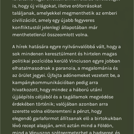
is, hogy új világokat, illetve erőforrásokat
találjanak, amelyekkel megmenthetik az emberi
civilizációt, amely egy újabb fegyveres
konfliktustól jelenlegi állapotában már
menthetetlenül összeomlott volna.
A hírek hatására egyre nyilvánvalóbbá vált, hogy a
sok mindenen keresztülment és hirtelen magas
politikai pozícióba kerülő Vinciuson egyre jobban
elhatalmasodnak a paranoia, a megalománia és
az őrület jegyei. Újfajta adónemeket vezetett be, a
kampánykommunikációban pedig arra
hivatkozott, hogy mindez a háború utáni
újjáépítés céljából és a tagállamok megvédése
érdekében történik; valójában azonban arra
szerette volna előteremteni a pénzt, hogy
elegendő garlaformot állítsanak elő a birtokukban
lévő recept alapján, amit aztán mind a Földön,
mind a Vénuszon szétpermetezhet a hadsereg, és