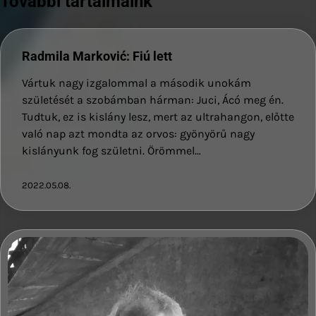
További tartalmaink
Radmila Marković: Fiú lett
Vártuk nagy izgalommal a második unokám
születését a szobámban hárman: Juci, Ácó meg én.
Tudtuk, ez is kislány lesz, mert az ultrahangon, előtte
való nap azt mondta az orvos: gyönyörű nagy
kislányunk fog születni. Örömmel…
2022.05.08.