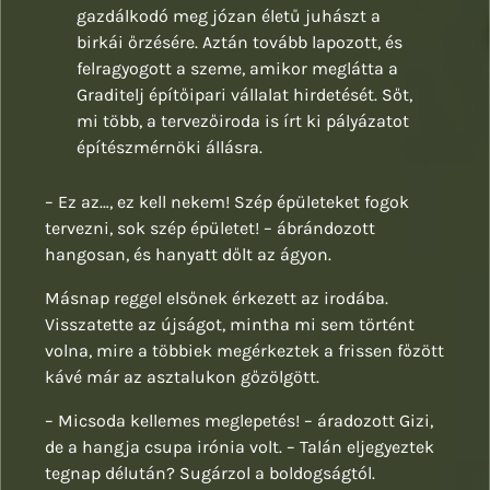
gazdálkodó meg józan életű juhászt a
birkái őrzésére. Aztán tovább lapozott, és
felragyogott a szeme, amikor meglátta a
Graditelj építőipari vállalat hirdetését. Sőt,
mi több, a tervezőiroda is írt ki pályázatot
építészmérnöki állásra.
– Ez az…, ez kell nekem! Szép épületeket fogok
tervezni, sok szép épületet! – ábrándozott
hangosan, és hanyatt dőlt az ágyon.
Másnap reggel elsőnek érkezett az irodába.
Visszatette az újságot, mintha mi sem történt
volna, mire a többiek megérkeztek a frissen főzött
kávé már az asztalukon gőzölgött.
– Micsoda kellemes meglepetés! – áradozott Gizi,
de a hangja csupa irónia volt. – Talán eljegyeztek
tegnap délután? Sugárzol a boldogságtól.