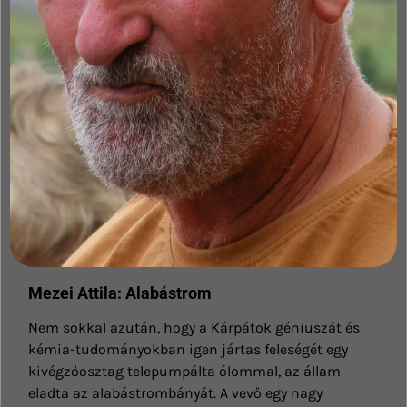
Mezei Attila: Alabástrom
Nem sokkal azután, hogy a Kárpátok géniuszát és
kémia-tudományokban igen jártas feleségét egy
kivégzőosztag telepumpálta ólommal, az állam
eladta az alabástrombányát. A vevő egy nagy