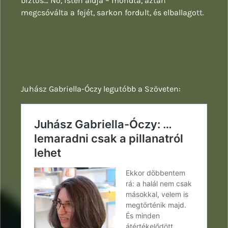
biztos… No, isten áldja – mondta, aztán
megcsóválta a fejét, sarkon fordult, és elballagott.
Juhász Gabriella-Óczy legutóbb a Szöveten: