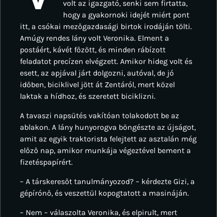
volt az igazgató, senki sem firtatta,
hogy a gyakornoki idejét miért pont
itt, a csókai mezőgazdasági birtok irodáján tölti.
Amúgy rendes lány volt Veronika. Elment a
postáért, kávét főzött, és minden rábízott
feladatot precízen elvégzett. Amikor hideg volt és
esett, az apjával járt dolgozni, autóval, de jó
időben, biciklivel jött át Zentáról, mert közel
laktak a hídhoz, és szeretett biciklizni.
A tavaszi napsütés vakítóan tolakodott be az
ablakon. A lány hunyorogva böngészte az újságot,
amit az egyik traktorista felejtett az asztalán még
előző nap, amikor munkája végeztével bement a
fizetéspapírért.
– A társkeresőt tanulmányozod? – kérdezte Gizi, a
gépírónő, és veszettül kopogtatott a masináján.
– Nem – válaszolta Veronika, és elpirult, mert