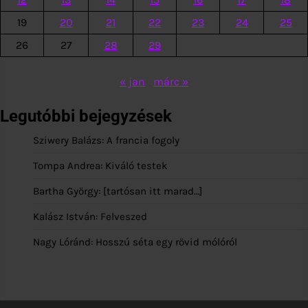
19
20
21
22
23
24
25
26
27
28
29
« jan
márc »
Legutóbbi bejegyzések
Sziwery Balázs: A francia fogoly
Tompa Andrea: Kiváló testek
Bartha György: [tartósan itt marad…]
Kalász István: Felveszed
Nagy Lóránd: Hosszú séta egy rövid mólóról