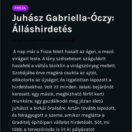
PRÓZA
Juhász Gabriella-Óczy:
Álláshirdetés
by Juhász Gabriella-Óczy
2024.02.12.
A nap már a Tisza felett hasalt az égen, a mező
virágait leste. A lány szélsebesen száguldott
hazafelé a váltós biciklin a virágszőnyeg mellett.
Szobájába érve magára csukta az ajtót,
előkotorta az újságot, és izgatottan lapozott a
hirdetésekhez. Volt itt minden. Valaki bejárónőt
keresett; egy másik, megbízható férfit kerti
munkára; egy gazdálkodó meg józan életű
juhászt a birkái őrzésére. Aztán tovább lapozott,
és felragyogott a szeme, amikor meglátta a
Graditelj építőipari vállalat hirdetését. Sőt, mi
több, a tervezőiroda is írt ki pályázatot