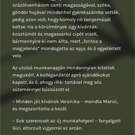
százötvenhárom centi magasságával, szőke,
göndör hajával mindenhol gyerekszámba vették,
pedig azon volt, hogy komoly nő benyomását
keltse. Ha a körülmények úgy kívánták:
kosztümöt és magassarkú cipőt viselt,
bármennyire ki nem állta, mert „fontos a
megjelenés” mondogatta az apja, és ő egyetértett
vele.
Az utolsó munkanapján mindannyian kitettek
magukért. A kolléganőktől apró ajándékokat
kapott, és ő, ahogy illik: tortával meg sós
süteménnyel búcsúzott el.
– Minden jót kívánok Veronika – mondta Manci,
és megszorította a kezét.
– Sok szerencsét az új munkahelyen! – fanyalgott
Gizi, eltorzult vigyorral az arcán.