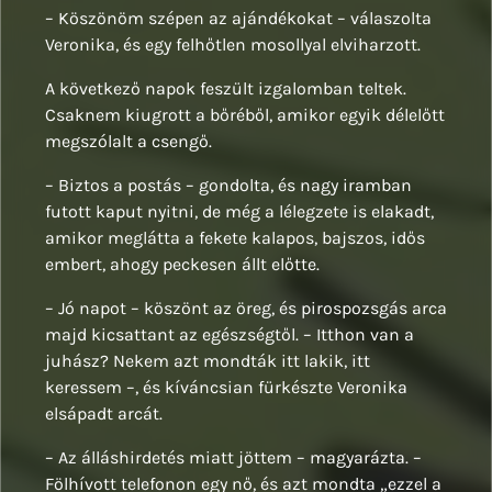
– Köszönöm szépen az ajándékokat – válaszolta
Veronika, és egy felhőtlen mosollyal elviharzott.
A következő napok feszült izgalomban teltek.
Csaknem kiugrott a bőréből, amikor egyik délelőtt
megszólalt a csengő.
– Biztos a postás – gondolta, és nagy iramban
futott kaput nyitni, de még a lélegzete is elakadt,
amikor meglátta a fekete kalapos, bajszos, idős
embert, ahogy peckesen állt előtte.
– Jó napot – köszönt az öreg, és pirospozsgás arca
majd kicsattant az egészségtől. – Itthon van a
juhász? Nekem azt mondták itt lakik, itt
keressem –, és kíváncsian fürkészte Veronika
elsápadt arcát.
– Az álláshirdetés miatt jöttem – magyarázta. –
Fölhívott telefonon egy nő, és azt mondta „ezzel a