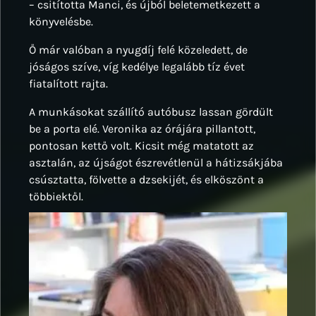
– csitította Manci, és újból beletemetkezett a
könyvelésbe.
Ő már valóban a nyugdíj felé közeledett, de
jóságos szíve, víg kedélye legalább tíz évet
fiatalított rajta.
A munkásokat szállító autóbusz lassan gördült
be a porta elé. Veronika az órájára pillantott,
pontosan kettő volt. Kicsit még matatott az
asztalán, az újságot észrevétlenül a hátizsákjába
csúsztatta, fölvette a dzsekijét, és elköszönt a
többiektől.