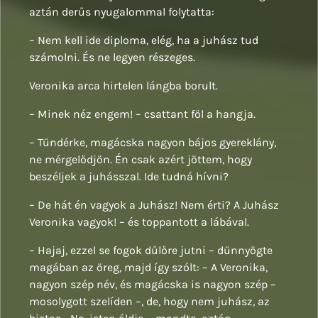
aztán derűs nyugalommal folytatta:
– Nem kell ide diploma, elég, ha a juhász tud
számolni. És ne legyen részeges.
Veronika arca hirtelen lángba borult.
– Minek néz engem! – csattant föl a hangja.
– Tündérke, magácska nagyon bájos gyereklány,
ne mérgelődjön. Én csak azért jöttem, hogy
beszéljek a juhásszal. Ide tudná hívni?
– De hát én vagyok a Juhász! Nem érti? A Juhász
Veronika vagyok! – és toppantott a lábával.
– Hajaj, ezzel se fogok dűlőre jutni – dünnyögte
magában az öreg, majd így szólt: – A Veronika,
nagyon szép név, és magácska is nagyon szép –
mosolygott szelíden –, de, hogy nem juhász, az