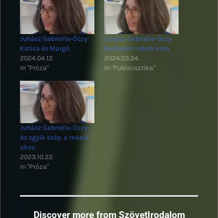
Juhász Gabriella-Óczy:
Juhász Gabriella-Óczy:
Katica és Margó
Budapest másik arca
2024.04.12.
2024.03.04.
In "Próza"
In "Publicisztika"
Juhász Gabriella-Óczy:
Az egyik szép, a másik
okos
2023.10.22.
In "Próza"
Discover more from SzövetIrodalom