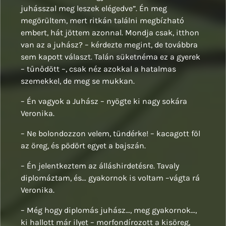
juhásszal meg leszek elégedve”. Én meg
megörültem, mert ritkán találni megbízható
embert, hát jöttem azonnal. Mondja csak, itthon
van az a juhász? – kérdezte megint, de továbbra
sem kapott választ. Talán süketnéma ez a gyerek
– tűnődött –, csak néz azokkal a hatalmas
szemekkel, de meg se mukkan.
– Én vagyok a Juhász – nyögte ki nagy sokára
Veronika.
– Ne bolondozzon velem, tündérke! – kacagott föl
az öreg, és pödört egyet a bajszán.
– Én jelentkeztem az álláshirdetésre. Tavaly
diplomáztam, és… gyakornok is voltam –vágta rá
Veronika.
– Még hogy diplomás juhász…, meg gyakornok…,
ki hallott már ilyet – morfondírozott a kisöreg,