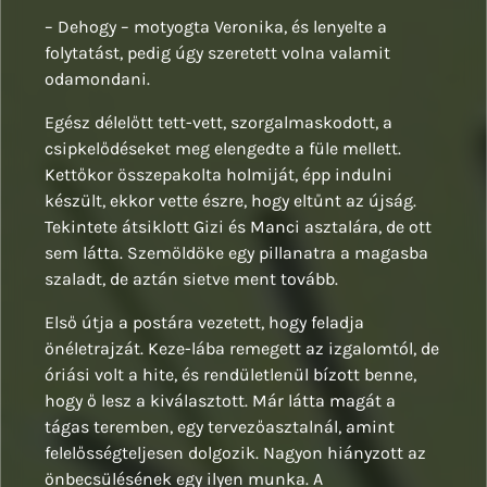
– Dehogy – motyogta Veronika, és lenyelte a
folytatást, pedig úgy szeretett volna valamit
odamondani.
Egész délelőtt tett-vett, szorgalmaskodott, a
csipkelődéseket meg elengedte a füle mellett.
Kettőkor összepakolta holmiját, épp indulni
készült, ekkor vette észre, hogy eltűnt az újság.
Tekintete átsiklott Gizi és Manci asztalára, de ott
sem látta. Szemöldöke egy pillanatra a magasba
szaladt, de aztán sietve ment tovább.
Első útja a postára vezetett, hogy feladja
önéletrajzát. Keze-lába remegett az izgalomtól, de
óriási volt a hite, és rendületlenül bízott benne,
hogy ő lesz a kiválasztott. Már látta magát a
tágas teremben, egy tervezőasztalnál, amint
felelősségteljesen dolgozik. Nagyon hiányzott az
önbecsülésének egy ilyen munka. A