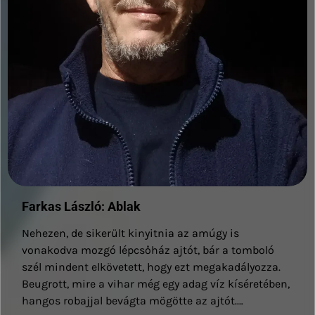
Farkas László: Ablak
Nehezen, de sikerült kinyitnia az amúgy is
vonakodva mozgó lépcsőház ajtót, bár a tomboló
szél mindent elkövetett, hogy ezt megakadályozza.
Beugrott, mire a vihar még egy adag víz kíséretében,
hangos robajjal bevágta mögötte az ajtót.…