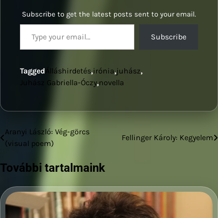
Subscribe to get the latest posts sent to your email.
Type your email…
Subscribe
Tagged
Álláshirdetés
,
irónia
,
juhász
,
Juhász Gabriella-Óczy
,
novella
Aranyi László: Vég-görcs
Bejegyzés
Fellinger Károly: Kegyelem
(visual poem)
navigáció
További tartalmaink