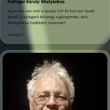
Fellinger Károly: Miatyánkos
Vajon hol van már a tavalyi hó? És hol van Tavali
Dezső, a kéregető diószegi cigányember, akit
Miatyánkos Dedőként ismertek?
2024.03.17.