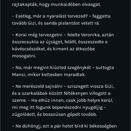
rajtakapták, hogy munkaidőben olvasgat.
– Esetleg, már a nyaralást tervezed? – faggatta
tovább Gizi, és sanda pislantást vetett rá.
– Korai még tervezgetni – felelte Veronika, aztán
összecsukta az újságot, felállt, összeszedte a
kávéscsészéket, és kiment az étkezőbe
mosogatni.
– Na, már megint kiűzted szegénykét – suttogta
Manci, mikor kettesben maradtak.
– Ne merészeld sajnálni – sziszegett vissza Gizi,
és a szarkalábak között féltékenyen villogott a
szeme. – Ha elhúz innen, csak jobb helyre kerül,
mi meg itt fogunk bepenészedni nyugdíjig –
zúgolódott, és bosszúsan gépelt tovább.
– Ne dühöngj, ezt a pár hetet bírd ki békességben