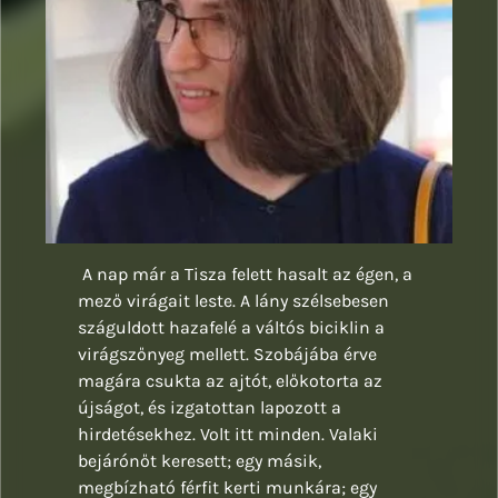
A nap már a Tisza felett hasalt az égen, a
mező virágait leste. A lány szélsebesen
száguldott hazafelé a váltós biciklin a
virágszőnyeg mellett. Szobájába érve
magára csukta az ajtót, előkotorta az
újságot, és izgatottan lapozott a
hirdetésekhez. Volt itt minden. Valaki
bejárónőt keresett; egy másik,
megbízható férfit kerti munkára; egy