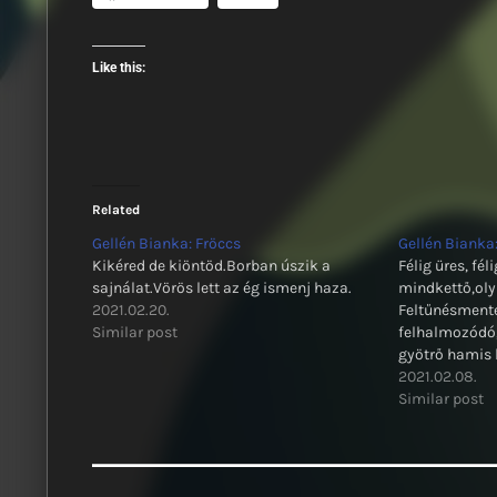
Like this:
Related
Gellén Bianka: Fröccs
Gellén Bianka
Kikéred de kiöntöd.Borban úszik a
Félig üres, féli
sajnálat.Vörös lett az ég ismenj haza.
mindkettő,oly
2021.02.20.
Feltűnésment
Similar post
felhalmozódó,
gyötrő hamis 
Halhatatlanok
2021.02.08.
Similar post