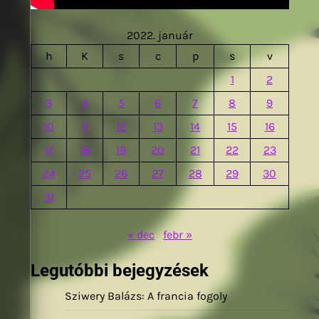
2022. január
h
K
s
c
p
s
v
1
2
3
4
5
6
7
8
9
10
11
12
13
14
15
16
17
18
19
20
21
22
23
24
25
26
27
28
29
30
31
« dec
febr »
Legutóbbi bejegyzések
Sziwery Balázs: A francia fogoly