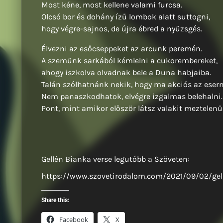
Most kéne, most kellene valami furcsa.
Olcsó bor és dohány ízű lombok alatt suttogni,
hogy végre-sajnos, de újra ébred a nyüzsgés.
Élvezni az esőcseppeket az arcunk peremén.
A szemünk sarkából kémlelni a cukorembereket,
ahogy iszkolva olvadnak bele a Duna habjaiba.
Talán szólhatnánk nekik, hogy ma akciós az esern
Nem panaszkodhatok, elvégre izgalmas belehalni.
Pont, mint amikor először látsz valakit meztelenül
Gellén Bianka verse legutóbb a Szöveten:
https://www.szovetirodalom.com/2021/09/02/gell
Share this:
Facebook
X