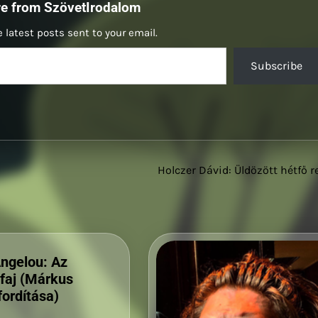
re from SzövetIrodalom
 latest posts sent to your email.
Subscribe
Holczer Dávid: Üldözött hétfő r
ngelou: Az
faj (Márkus
fordítása)