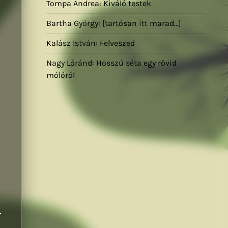
Tompa Andrea: Kiváló testek
Bartha György: [tartósan itt marad…]
Kalász István: Felveszed
Nagy Lóránd: Hosszú séta egy rövid
mólóról