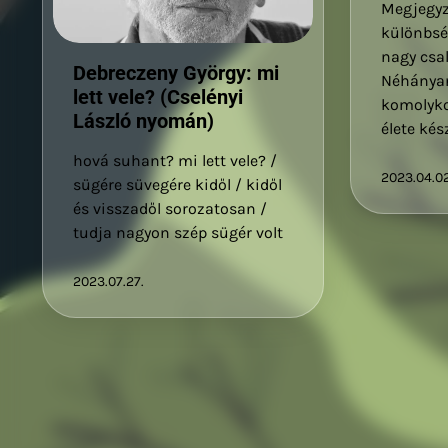
Megjegyz
különbsé
nagy csal
Debreczeny György: mi
Néhánya
lett vele? (Cselényi
komolyko
László nyomán)
élete kés
hová suhant? mi lett vele? /
2023.04.02
sügére süvegére kidől / kidől
és visszadől sorozatosan /
tudja nagyon szép sügér volt
2023.07.27.