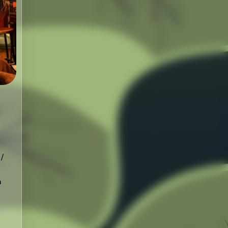
/
 /
a