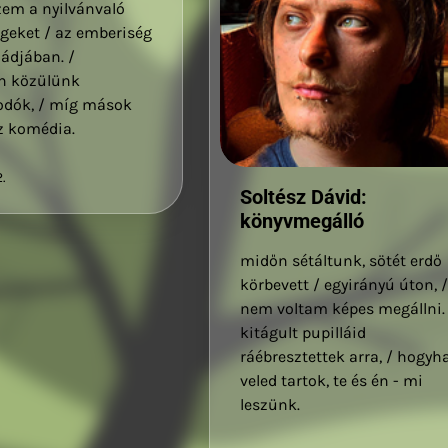
em a nyilvánvaló
geket / az emberiség
ádjában. /
n közülünk
dók, / míg mások
z komédia.
.
Soltész Dávid:
könyvmegálló
midőn sétáltunk, sötét erdő
körbevett / egyirányú úton, 
nem voltam képes megállni.
kitágult pupilláid
ráébresztettek arra, / hogyh
veled tartok, te és én - mi
leszünk.