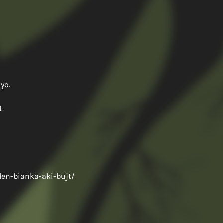
yő.
.
en-bianka-aki-bujt/