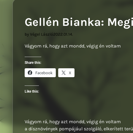
Gellén Bianka: Meg
by Végel László
2022.01.14.
Vágyom rá, hogy azt mondd, végig én voltam
Share this:
Facebook
X
Like this:
Vágyom rá, hogy azt mondd, végig én voltam
a dísznövények pompájául szolgáló, elkerített terü