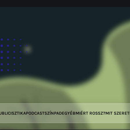
UBLICISZTIKA
PODCAST
SZÍNPAD
EGYÉB
MIÉRT ROSSZ?
MIT SZERE