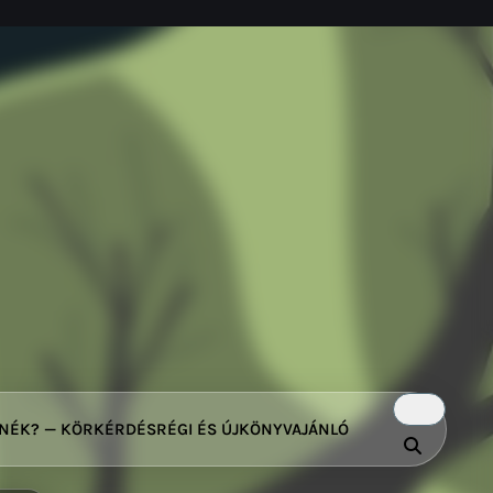
TNÉK? — KÖRKÉRDÉS
RÉGI ÉS ÚJ
KÖNYVAJÁNLÓ