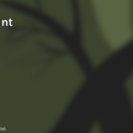
int
let.