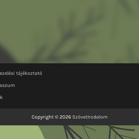
ezelési tájékoztató
esszum
nk
Copyright © 2026
SzövetIrodalom