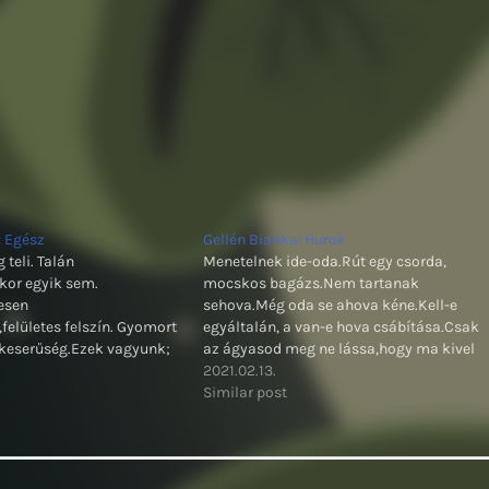
: Egész
Gellén Bianka: Hurok
g teli. Talán
Menetelnek ide-oda.Rút egy csorda,
kor egyik sem.
mocskos bagázs.Nem tartanak
esen
sehova.Még oda se ahova kéne.Kell-e
felületes felszín. Gyomort
egyáltalán, a van-e hova csábítása.Csak
keserűség.Ezek vagyunk;
az ágyasod meg ne lássa,hogy ma kivel
.
tévedtél el.
2021.02.13.
Similar post