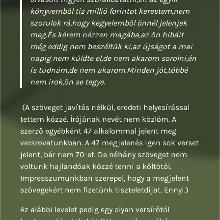
könyvemből tiz millió forintot kerestem,nem
szorulok rá,hogy kegyelemből önnél jelenjek
meg.És kérem nézzen magába,az ön hibáit
még eddig nem beszéltük ki,az újságot a mai
napig nem küldte el,de nem akarom sorolni,én
is tudnám,de nem akarom.Minden jót,többé
nem irok,ön se tegye.
(A szöveget javítás nélkül, eredeti helyesírással
tettem közzé. Írójának nevét nem közlöm. A
szerző egyébként 47 alkalommal jelent meg
versrovatunkban. A 47 megjelenés igen sok verset
jelent, bár nem 70-et. De néhány szöveget nem
voltunk hajlandóak közzé tenni a költőtől.
Impresszumunkban szerepel, hogy a megjelent
szövegekért nem fizetünk tiszteletdíjat. Ennyi.)
Az alábbi levelet pedig egy olyan versírótól