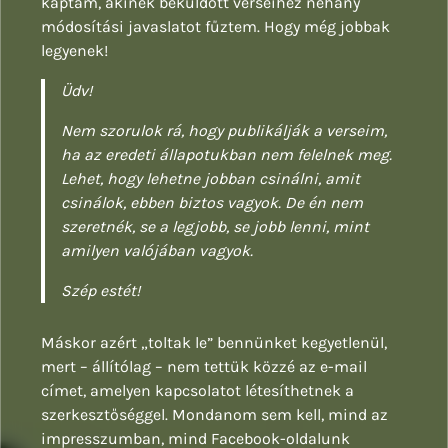
kaptam, akinek beküldött verseihez néhány
módosítási javaslatot fűztem. Hogy még jobbak
legyenek!
Üdv!
Nem szorulok rá, hogy publikálják a verseim,
ha az eredeti állapotukban nem felelnek meg.
Lehet, hogy lehetne jobban csinálni, amit
csinálok, ebben biztos vagyok. De én nem
szeretnék, se a legjobb, se jobb lenni, mint
amilyen valójában vagyok.
Szép estét!
Máskor azért „toltak le” bennünket kegyetlenül,
mert – állítólag – nem tettük közzé az e-mail
címet, amelyen kapcsolatot létesíthetnek a
szerkesztőséggel. Mondanom sem kell, mind az
impresszumban, mind Facebook-oldalunk