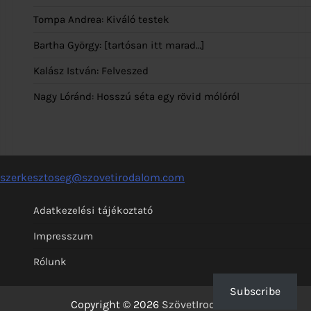
Tompa Andrea: Kiváló testek
Bartha György: [tartósan itt marad…]
Kalász István: Felveszed
Nagy Lóránd: Hosszú séta egy rövid mólóról
szerkesztoseg@szovetirodalom.com
Adatkezelési tájékoztató
Impresszum
Rólunk
Subscribe
Copyright © 2026
SzövetIrodalom