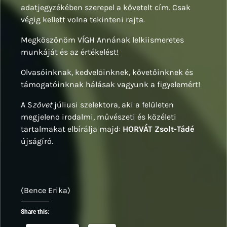
adatjegyzékében szerepel a követelt cím. Csak
végig kellett volna tekinteni rajta.
Megköszönöm VÍGH Annának lelkiismeretes
munkáját és az értékelést!
Olvasóinknak, kedvelőinknek, követőinknek és
támogatóinknak hálásak vagyunk a figyelemért!
A S
zövet
júliusi szelektora, aki a felületen
megjelenő irodalmi, művészeti és közéleti
tartalmakat elbírálja majd:
HORVÁT Zsolt-Tádé
újságíró.
(Bence Erika)
Share this: