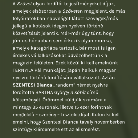
A
Szövet
olyan fordítói teljesítményeket díjaz,
amelyek elsősorban a
Szövet
en megjelent, de más
folyóiratokban napvilágot látott szövegek/más
jellegű alkotások idegen nyelven történő
közvetítését jelentik. Már-már úgy tűnt, hogy
június hónapban sem érkezik olyan munka,
amely e kategóriába tartozik, bár most is igen
érdekes vállalkozásokat üdvözölhettünk a
magazin felületén. Ezek közül ki kell emelnünk
TERNYILA Pál munkáját: japán haikuk magyar
nyelvre történő fordítására vállalkozott. Aztán
SZENTESI Bianca
„random” német nyelvre
fordította BARTHA György
a sötét
című
költeményét. Örömmel küldjük számára a
mintegy 35 eurónak, illetve 15 ezer forintnak
megfelelő – szerény – tiszteletdíjat. Külön ki kell
emelni, hogy Szentesi Bianca tavaly novemberben
szintúgy kiérdemelte ezt az elismerést.