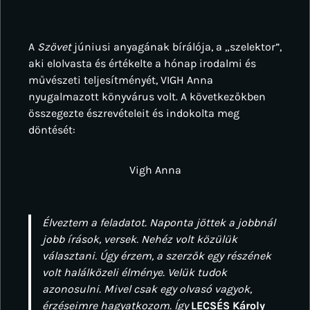
A
Szövet
júniusi anyagának bírálója, a „szelektor”,
aki elolvasta és értékelte a hónap irodalmi és
művészeti teljesítményét, VIGH Anna
nyugalmazott könyvárus volt. A következőkben
összegezte észrevételeit és indokolta meg
döntését:
Vigh Anna
Élveztem a feladatot. Naponta jöttek a jobbnál
jobb írások, versek. Nehéz volt közülük
választani. Úgy érzem, a szerzők egy részének
volt halálközeli élménye. Velük tudok
azonosulni. Mivel csak egy olvasó vagyok,
érzéseimre hagyatkozom. Így
LECSÉS Károly