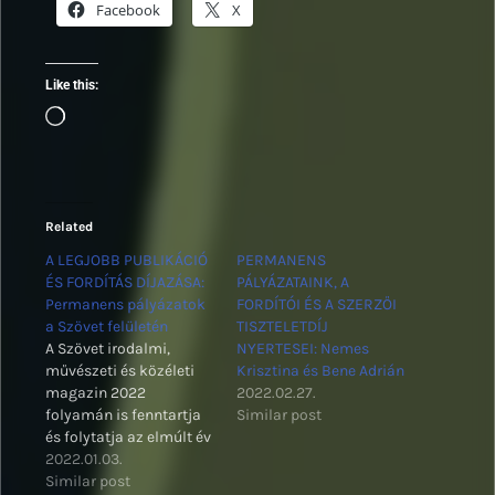
Facebook
X
Like this:
Loading…
Related
A LEGJOBB PUBLIKÁCIÓ
PERMANENS
ÉS FORDÍTÁS DÍJAZÁSA:
PÁLYÁZATAINK, A
Permanens pályázatok
FORDÍTÓI ÉS A SZERZŐI
a Szövet felületén
TISZTELETDÍJ
A Szövet irodalmi,
NYERTESEI: Nemes
művészeti és közéleti
Krisztina és Bene Adrián
magazin 2022
2022.02.27.
folyamán is fenntartja
Similar post
és folytatja az elmúlt év
szeptemberében
2022.01.03.
meghirdetett
Similar post