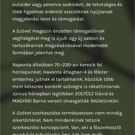
outsider vagy peremre sodródott, de tehetséges és
több figyelmet érdemlő szerzőknek nyújtanak
megjelenési teret és támogatást.
A Szövet magazin önzetlen támogatóinak
segítségével meg is újult: egy új sablon és
tartozékainak megvásárlásával modernebb
formában jelenhet meg.
Naponta általában 70–230-an keresik fel
honlapunkat. Havonta átlagban 4 és félezer
emberhez jutnak el tartalmaink, közülük több
mint kétezren konkrét szövegre is rákattintanak.
Június hónapban legtöbben SOLTÉSZ Dávid és
MAGYARI Barna verseit olvasgatták felületünkön.
A
Szövet
szerkesztése természetesen nem mindig
sikertörténet. Nem mindenkinek tetszik
szerkesztési koncepciónk. Van, aki a főszerkesztő
munkáját kifogásolja. Íme, két ilyen levél: