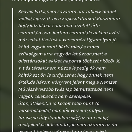
Kedves Erika,nem zavarom önt többé.Ezennel
végleg fejezzük be a kapcsolatunkat.Köszönöm
hogy közölt,bár soha nem fizetett érte
semmit,én sem kértem semmit,de nekem azért
már sokat fizettek a verseimért.Ugyanolyan jó
költő vagyok mint bárki más,és nincs
szükségem arra hogy ön lehúzzon,mert a
dilettánsokat akiket naponta többször közöl X.
Y-t és társait,nem húzza le,pedig ők nem
költők,ezt ön is tudja.Lehet hogy önnek nem
érték,de három könyvem jelent meg a Nemzet
Művészével,több tv,és lap bemutatta,de nem
vagyok celeb,ezért nem szerepelek
úton,útfélen.Ön is közölt több mint 7o
versemet,pedig nem jók verseim,milyen
furcsa,én úgy gondolom,elég az ami eddig
megjelent,és köszönöm,de nem akarom az ön
olvasóit ingyen szórakoztatni,én az egyik