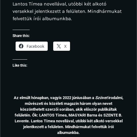
Lantos Tímea novellával, utóbbi két alkotó
versekkel jelentkezett a felületen. Mindhármukat
felvettük írói albumunkba.
Share this:
Facebook
X
Like this:
Az elmúlt hónapban, vagyis 2022 júniusában a
Szövet
irodalmi,
művészeti és közéleti magazin három olyan nevet
köszönthetett szerzői sorában, akik először publikáltak
felületén. Ők: LANTOS Tímea, MAGYARI Barna és SZENTE B.
Levente. Lantos Tímea novellával, utóbbi két alkotó versekkel
jelentkezett a felületen. Mindhármukat felvettük írói
albumunkba.