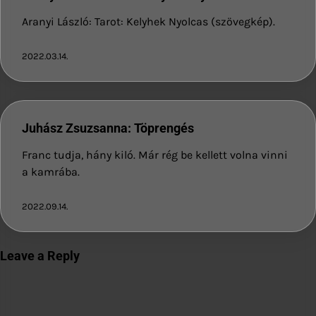
Aranyi László: Tarot: Kelyhek Nyolcas (szövegkép).
2022.03.14.
Juhász Zsuzsanna: Töprengés
Franc tudja, hány kiló. Már rég be kellett volna vinni
a kamrába.
2022.09.14.
Leave a Reply