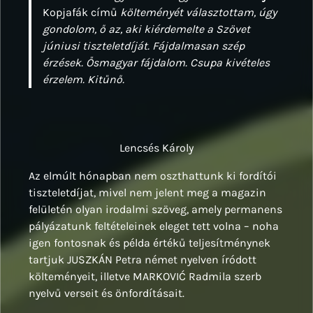
Kopjafák című
költeményét választottam, úgy
gondolom, ő az, aki kiérdemelte a Szövet
júniusi tiszteletdíját. Fájdalmasan szép
érzések. Ősmagyar fájdalom. Csupa kivételes
érzelem. Kitűnő.
Lencsés Károly
Az elmúlt hónapban nem oszthattunk ki fordítói
tiszteletdíjat, mivel nem jelent meg a magazin
felületén olyan irodalmi szöveg, amely permanens
pályázatunk feltételeinek eleget tett volna – noha
igen fontosnak és példa értékű teljesítménynek
tartjuk JUSZKÁN Petra német nyelven íródott
költeményeit, illetve MARKOVIĆ Radmila szerb
nyelvű verseit és önfordításait.