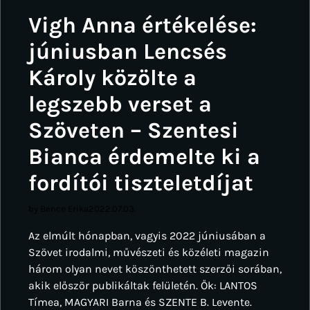
Vigh Anna értékelése:
júniusban Lencsés
Károly közölte a
legszebb verset a
Szöveten – Szentesi
Bianca érdemelte ki a
fordítói tiszteletdíjat
by Bence Erika
2022.07.03.
Az elmúlt hónapban, vagyis 2022 júniusában a
Szövet irodalmi, művészeti és közéleti magazin
három olyan nevet köszönthetett szerzői sorában,
akik először publikáltak felületén. Ők: LANTOS
Tímea, MAGYARI Barna és SZENTE B. Levente.