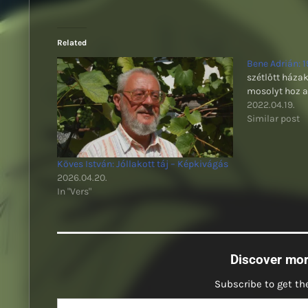
Related
Bene Adrián: 
szétlőtt háza
mosolyt hoz a
2022.04.19.
Similar post
Köves István: Jóllakott táj – Képkivágás
2026.04.20.
In "Vers"
Discover mo
Subscribe to get the
Type your email…