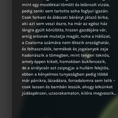
mint egy moslékkal tömött és leláncolt vizsla,
pedig senki sem tartotta soha foglyul igazán.
Csak farkast és áldozati bárányt játszó birka,
aki azt sem veszi észre, ha már az egész ház
lángra gyúlt körülötte, hiszen gazdájára vár,
amíg erősnek mutatja magát, noha a Hálózat,
a Csatorna számára nem létezik országhatár,
és felhasználók, termékek és jogalanyok zaja
hadonászik a tömegben, mint tengeri teknős,
amely éppen kikelt, homokban bukfencezik,
de a sirálycsőr azt csipogja: a hullám felejtős,
ebben a kényelmes tunyaságban pedig többé
már pánikra, lázadásra, forradalomra sem telik –
csak lassan és bambán lessük, ahogy lelkünket
júdáspénzen, uzsorakamaton, kilóra megveszik…