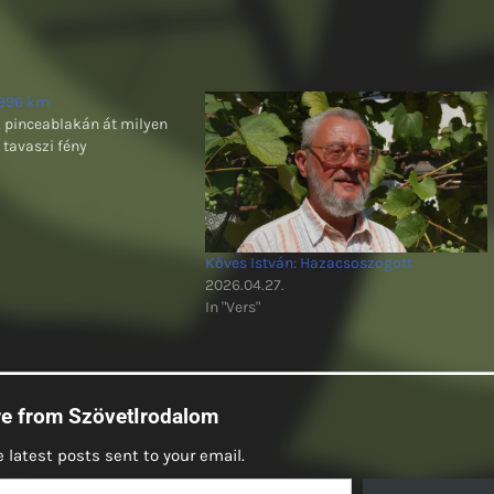
1996 km
k pinceablakán át milyen
 tavaszi fény
Köves István: Hazacsoszogott
2026.04.27.
In "Vers"
re from SzövetIrodalom
 latest posts sent to your email.