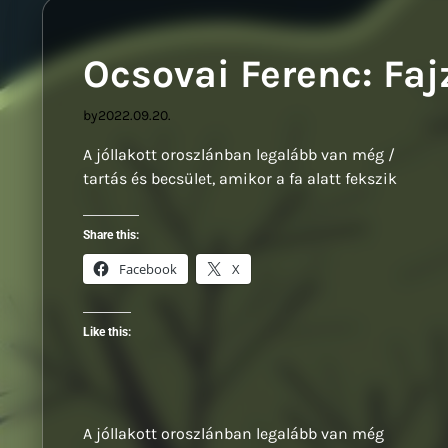
Ocsovai Ferenc: Faj
by
2022.09.20.
A jóllakott oroszlánban legalább van még /
tartás és becsület, amikor a fa alatt fekszik
Share this:
Facebook
X
Like this:
A jóllakott oroszlánban legalább van még