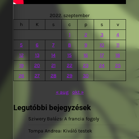
2022. szeptember
h
K
s
c
p
s
v
1
2
3
4
5
6
7
8
9
10
11
12
13
14
15
16
17
18
19
20
21
22
23
24
25
26
27
28
29
30
« aug
okt »
Legutóbbi bejegyzések
Sziwery Balázs: A francia fogoly
Tompa Andrea: Kiváló testek