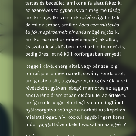
tartás és becsület, amikor a fa alatt fekszik;
az ezervéves tölgyben is van még méltóság,
amikor a gyilkos elemek szívósságát edzik,
de mi az ember, amikor
édes semmittevés
és
jól megérdemelt
pihenés
mögé rejtőzik;
amikor eszmét az erénytelenségnek alkot,
és szabadesés közben hiszi azt: ejtőernyőzik,
pedig üres, lét nélküli körforgásban ernyed?
Reggeli kávé, energiaital, vagy pár szál cigi
tompítja el a megmaradt, sovány gondolatot,
amíg este a sör, a gyógyszer, drog és kóla viszi
révészként gyáván lebegő mámorba az aggályt,
ahol a léha áramlatban oldódik fel az értelem,
amíg rendel vagy felmelegít valami dögtápot
nyálcsorgatva csüngve a narkotikus képeken,
mialatt írogat, hív, kockul, egyéb ingert keres
műanyaggal bőven bélelt vackában az egyén?