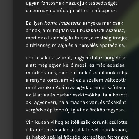
ugyan fontosnak hazudjuk tespedtségét,
de önmaga paródiája lett ez a hőseposz.
Ez ilyen
homo impotens
: árnyéka már csak
annak, ami hajdan volt büszke Odüsszeusz,
mert ez a lustaság kultusza, a restség imája;
a tétlenség miséje és a henyélés apoteózisa,
ahol csak az számít, hogy hírfalak pörgetése
alatt meglegyen kellő mozi- és médiadózisa
mindenkinek, mert rutinok és sablonok rabja
a renyhe korcs, amivé ez a szellem változott:
mint amikor Ádám az egyik drámai színben
az állatias és barbár eszkimókkal találkozott,
aki agyonveri, ha a másnak van, és fókaként
vergődve építene új iglut az örökös fagyban.
Cinikusan vihog és ítélkezik korunk szülötte
a Karantén vasökle által kitervelt barakkban,
és habzó szájjal fröcsög ketrecében fetrengve,