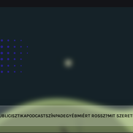
UBLICISZTIKA
PODCAST
SZÍNPAD
EGYÉB
MIÉRT ROSSZ?
MIT SZERE