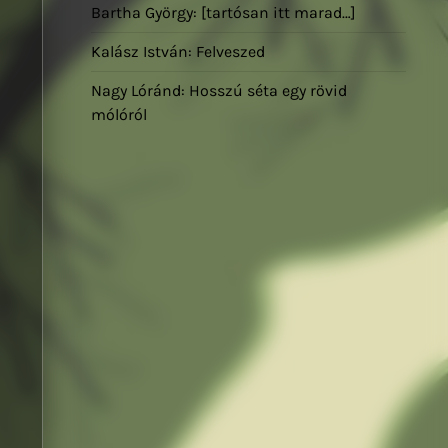
Bartha György: [tartósan itt marad…]
Kalász István: Felveszed
Nagy Lóránd: Hosszú séta egy rövid
mólóról