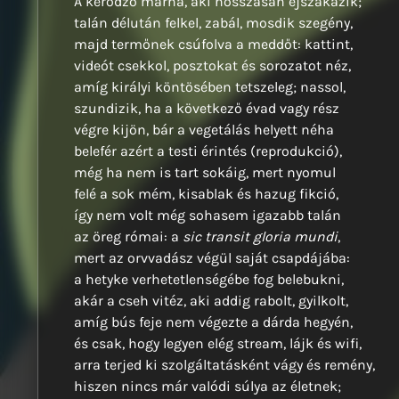
A kérődző marha, aki hosszasan éjszakázik;
talán délután felkel, zabál, mosdik szegény,
majd termőnek csúfolva a meddőt: kattint,
videót csekkol, posztokat és sorozatot néz,
amíg királyi köntösében tetszeleg; nassol,
szundizik, ha a következő évad vagy rész
végre kijön, bár a vegetálás helyett néha
belefér azért a testi érintés (reprodukció),
még ha nem is tart sokáig, mert nyomul
felé a sok mém, kisablak és hazug fikció,
így nem volt még sohasem igazabb talán
az öreg római: a
sic transit gloria mundi
,
mert az orvvadász végül saját csapdájába:
a hetyke verhetetlenségébe fog belebukni,
akár a cseh vitéz, aki addig rabolt, gyilkolt,
amíg bús feje nem végezte a dárda hegyén,
és csak, hogy legyen elég stream, lájk és wifi,
arra terjed ki szolgáltatásként vágy és remény,
hiszen nincs már valódi súlya az életnek;