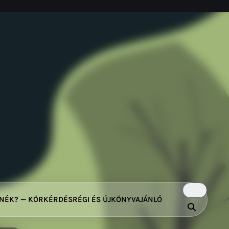
TNÉK? — KÖRKÉRDÉS
RÉGI ÉS ÚJ
KÖNYVAJÁNLÓ