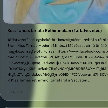
Kiss Tamás tárlata Réthimnóban (Tárlatvezetés)
Tárlatvezetéssel egybekötött beszélgetésre invitál a réthi
6-án. Kiss Tamás Modern Minószi Művészet című önálló t
nagyközönség előtt. Forrás: https://www.facebook.com/
fbid=9850797394973463&set=gm.1731658000776424&ido
PLbWvemgjUBpe1q1kYd6ooHj59nOkUAvZ2t3XBkETqzEc6f
iRr1aYdXryluj3MapVkxNZBx9vNCzQ6It08DBE8UYMiTg9MI
HtgNtZTcIqCnUxbouMiQgGynvQ9fIX4FCXVpawumt7hSO
R Kiss Tamás rethimnói tárlatáról a Szöveten:…
2025.06.05.