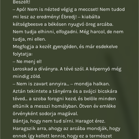
Beszélt!
‒ Apó! Nem is nézted végig a meccset! Nem tudod
mi lesz az eredmény! Ébredj! ‒ kiabálta
kétségbeesve a békésen nyugvó öreg arcába.
Nem tudja elhinni, elfogadni. Még harcol, de nem
tudja, mi ellen.
Megfogja a kezét gyengéden, és már esdekelve
folytatja:
‒ Ne menj el!
Leroskad a díványra. A tévé szól. A képernyő még
mindig zöld.
‒ Nem is zavart annyira… ‒ mondja halkan.
Aztán tekintete a tányérra és a svájci bicskára
téved… a szoba forogni kezd, és belőle minden
eltűnik a messzi homályban. Ötven év emléke
örvényként sodorja magával.
Bántja, hogy nem tud sírni. Haragot érez.
Haragszik arra, ahogy az arcába mondják, hogy
ennek így kellett lennie, hogy ez a természet