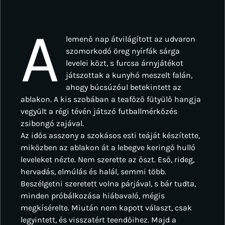
A
lemenő nap átvilágított az udvaron
szomorkodó öreg nyírfák sárga
levelei közt, s furcsa árnyjátékot
játszottak a kunyhó meszelt falán,
ahogy búcsúzóul betekintett az
ablakon. A kis szobában a teafőző fütyülő hangja
vegyült a régi tévén játszó futballmérkőzés
zsibongó zajával.
Az idős asszony a szokásos esti teáját készítette,
miközben az ablakon át a lebegve keringő hulló
leveleket nézte. Nem szerette az őszt. Eső, rideg,
hervadás, elmúlás és halál, semmi több.
Beszélgetni szeretett volna párjával, s bár tudta,
minden próbálkozása hiábavaló, mégis
megkísérelte. Miután nem kapott választ, csak
legyintett, és visszatért teendőihez. Majd a