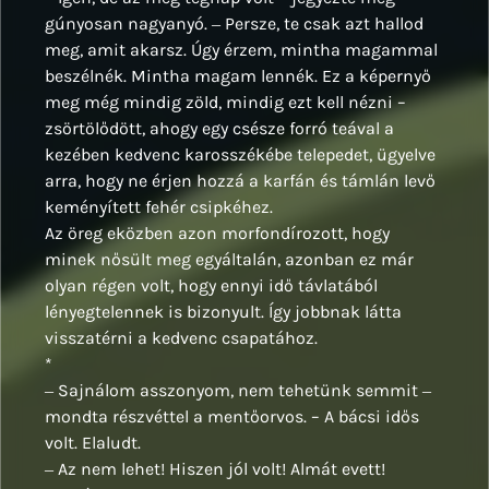
gúnyosan nagyanyó. ‒ Persze, te csak azt hallod
meg, amit akarsz. Úgy érzem, mintha magammal
beszélnék. Mintha magam lennék. Ez a képernyő
meg még mindig zöld, mindig ezt kell nézni –
zsörtölődött, ahogy egy csésze forró teával a
kezében kedvenc karosszékébe telepedet, ügyelve
arra, hogy ne érjen hozzá a karfán és támlán levő
keményített fehér csipkéhez.
Az öreg eközben azon morfondírozott, hogy
minek nősült meg egyáltalán, azonban ez már
olyan régen volt, hogy ennyi idő távlatából
lényegtelennek is bizonyult. Így jobbnak látta
visszatérni a kedvenc csapatához.
*
‒ Sajnálom asszonyom, nem tehetünk semmit ‒
mondta részvéttel a mentőorvos. – A bácsi idős
volt. Elaludt.
‒ Az nem lehet! Hiszen jól volt! Almát evett!