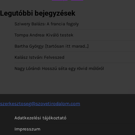
Legutóbbi bejegyzések
Sziwery Balázs: A francia fogoly
Tompa Andrea: Kiváló testek
Bartha György: [tartósan itt marad…]
Kalász István: Felveszed
Nagy Lóránd: Hosszú séta egy rövid mólóról
szerkesztoseg@szovetirodalom.com
Adatkezelési tájékoztató
Impresszum