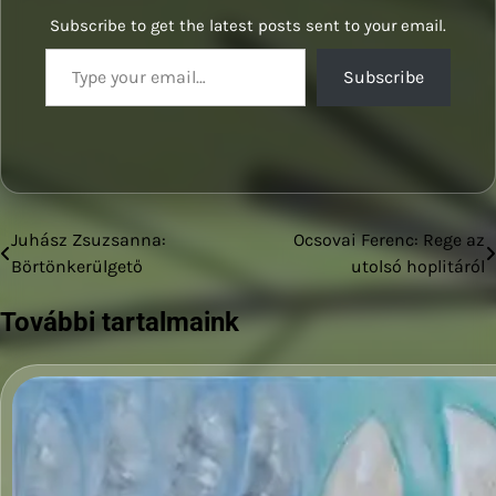
Subscribe to get the latest posts sent to your email.
Type your email…
Subscribe
Juhász Zsuzsanna:
Ocsovai Ferenc: Rege az
Bejegyzés
Börtönkerülgető
utolsó hoplitáról
navigáció
További tartalmaink