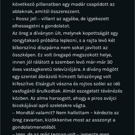
következő pillanatban egy madár csapódott az
ablaknak, amitől összerezzent.
‒ Rossz jel! ‒ villant az agyába, de igyekezett
elhessegetni e gondolatot.
Az öreg a díványon ült, melynek kopottságát egy
rongytakaró próbálta leplezni, s a rajta levő két
bíborszínű díszpárna nem sokat javított az
összképen. Ez volt öregapó megszokott helye,
innen jól rálátott a szemben levő már-már 30
éves vastagkeretű televíziójára. A dívány mögött
egy szentet ábrázoló hímzett faliszőnyeg volt
kifeszítve. Elsárgult vászna és rojtos szélei az idő
vasfogáról árulkodtak. Almát eszegetett tévénézés
közben. Az alma harsogott, ahogy a piros svájci
bicskájával apró szeletekre vágta.
‒ Mondtál valamit? Nem hallottam – kérdezte az
öreg zavartan, kizökkentve most az asszonyt a
gondolatmenetéből.
‒ Igen, de az még tegnap volt ‒ jegyezte meg