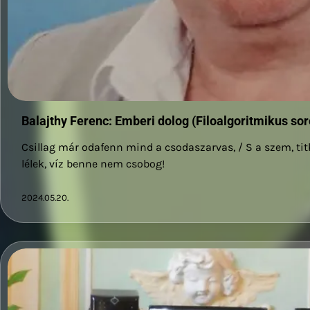
Balajthy Ferenc: Emberi dolog (Filoalgoritmikus sor
Csillag már odafenn mind a csodaszarvas, / S a szem, titko
lélek, víz benne nem csobog!
2024.05.20.