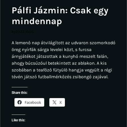
Pálfi Jázmin: Csak egy
mindennap
by
2022.10.05.
A lemenő nap átvilágított az udvaron szomorkodó
öreg nyírfák sárga levelei közt, s furcsa
árnyjátékot játszottak a kunyhó meszelt falán,
ahogy búcsúzóul betekintett az ablakon. A kis
szobában a teafőző fütyülő hangja vegyült a régi
tévén játszó futballmérkőzés zsibongó zajával.
Share this:
Facebook
X
Like this: