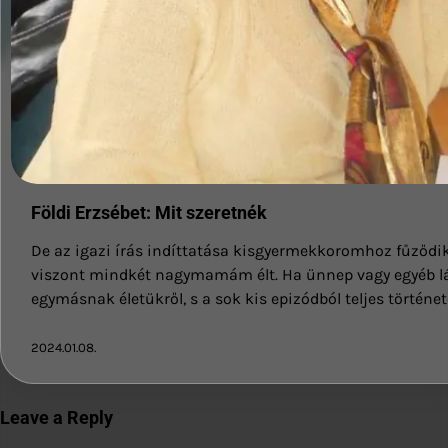
Földi Erzsébet: Mit szeretnék
De az igazi írás indíttatása kisgyermekkoromhoz fűződ
viszont mindkét nagymamám élt. Ha ünnep vagy egyéb lá
egymásnak életükről, s a sok kis epizódból teljes történ
2024.01.08.
Leave a Reply