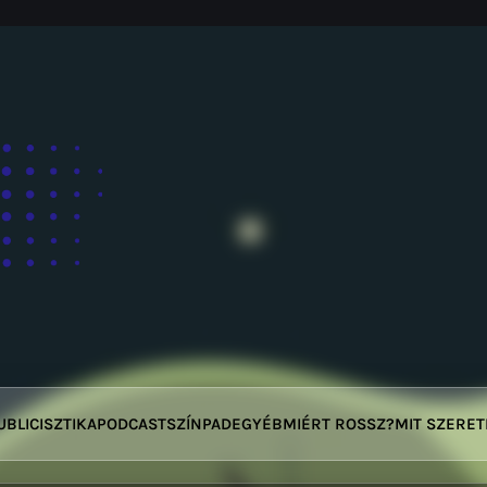
UBLICISZTIKA
PODCAST
SZÍNPAD
EGYÉB
MIÉRT ROSSZ?
MIT SZERE