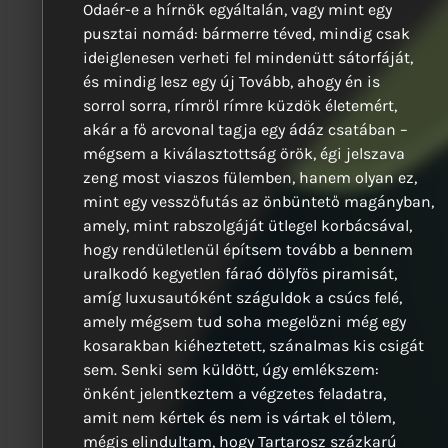
Odaér-e a hírnök egyáltalán, vagy mint egy
pusztai nomád: bármerre téved, mindig csak
ideiglenesen verheti fel mindenütt sátorfáját,
és mindig lesz egy új Tovább, ahogy én is
sorrol sorra, rímről rímre küzdök életemért,
akár a fő arcvonal tagja egy ádáz csatában –
mégsem a kiválasztottság örök, égi jelszava
zeng most viaszos fülemben, hanem olyan ez,
mint egy vesszőfutás az önbüntető magányban,
amely, mint rabszolgáját ütlegel korbácsával,
hogy rendületlenül építsem tovább a bennem
uralkodó kegyetlen fáraó dölyfös piramisát,
amíg luxusautóként száguldok a csúcs felé,
amely mégsem tud soha megelőzni még egy
kosarakban kiéheztetett, szánalmas kis csigát
sem. Senki sem küldött, úgy emlékszem:
önként jelentkeztem a végzetes feladatra,
amit nem kértek és nem is vártak el tőlem,
mégis elindultam, hogy Tartarosz százkarú