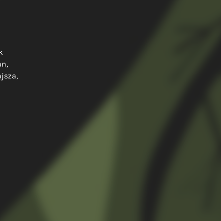
k
an,
ajsza,