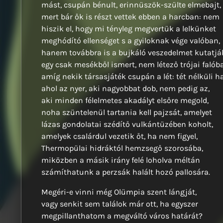
mást, csupán bénult, erinnüszök-szülte elmebajt,
mert bár ők is részt vettek ebben a harcban: nem
hiszik el, hogy mi tényleg megvertük a lelkünket
meghódító ellenséget s a gyiloknak vége valóban,
hanem továbbra is a bujkáló veszedelmet kutatjá
egy csak mesékből ismert, nem létező trójai falób
amíg nekik társasjáték csupán a lét: tét nélküli h
ahol az nyer, aki nagyobbat dob, nem pedig az,
aki minden félelmetes akadályt elsőre megold,
noha szüntelenül tartania kell pajzsát, amelyet
lázas gondolatai szédítő vulkántüzében koholt,
amelyek csalárdul vezetik őt, ha nem figyel,
Thermopülai hidráktól hemzsegő szorosába,
miközben a másik irány felé loholva méltán
számíthatunk a perzsák halált hozó pallosára.
Megéri-e vinni még Olümpia szent lángját,
vagy senkit sem találok már ott, ha egyszer
megpillanthatom a megváltó város határát?