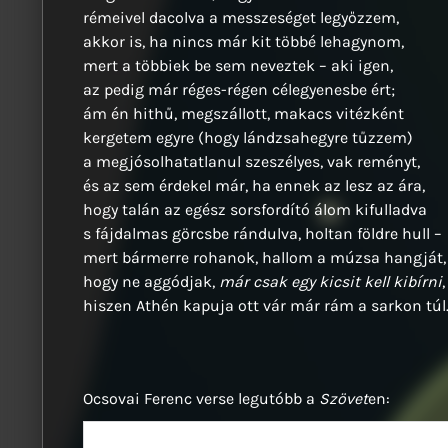
rémeivel dacolva a messzeséget legyőzzem,
akkor is, ha nincs már kit többé lehagynom,
mert a többiek be sem neveztek – aki igen,
az pedig már réges-régen célegyenesbe ért;
ám én hithű, megszállott, makacs vitézként
kergetem egyre (hogy lándzsahegyre tűzzem)
a megjósolhatatlanul szeszélyes, vak reményt,
és az sem érdekel már, ha ennek az lesz az ára,
hogy talán az egész sorsfordító álom kifulladva
s fájdalmas görcsbe rándulva, holtan földre hull –
mert bármerre rohanok, hallom a múzsa hangját,
hogy ne aggódjak,
már csak egy kicsit kell kibírni
,
hiszen Athén kapuja ott vár már rám a sarkon túl
Ocsovai Ferenc verse legutóbb a
Szövet
en: