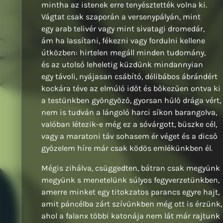
mintha az istenek erre tenyésztették volna ki.
Vágtat csak szaporán a versenypályán, mint
egy arab telivér vagy mint sivatagi dromedár,
ám ha lassítani, fékezni vagy fordulni kellene
útközben: hirtelen megáll minden tudomány,
és az utolsó leheletig küzdünk mindannyian
egy távoli, nyájasan csábító, délibábos ábrándért
kockára téve az elmúló időt és bőkezűen ontva ki
a testünkben gyöngyöző, gyorsan hűlő drága vért,
nem is tudván a lángoló harci síkon barangolva,
valóban létezik-e még ez a sóvárgott, büszke cél,
vagy a maratoni táv sohasem ér véget és a dicső
győzelem híre már csak ködös emlékünkben él.
Mégis zihálva, csüggedten, bátran csak megyünk
megyünk s menetelünk súlyos fegyverzetünkben,
amerre minket egy titokzatos parancs egyre hajt,
amit páncélba zárt szívünkben még ott is érzünk,
ahol a falanx többi katonája nem lát már rajtunk