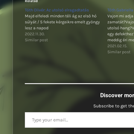
Related
Tóth Olivér: Az utolsó elragadtatás
Tóth Gabriella
Majd elfeledi minden téli ág az első hó
Vajon mi adja 
súlyát / S fekete kérgeikre emelt gyöngy
zamatát?Vajon
lesz a napod
utolsó hang?V
2022.11.30.
egy defekthez
Similar post
meddig éri me
múlik hasztal
2021.02.15.
leszünk arcta
Similar post
szakad végleg
vagy védnek?V
Discover mo
Subscribe to get the
Type your email…