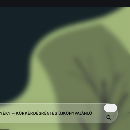
TNÉK? — KÖRKÉRDÉS
RÉGI ÉS ÚJ
KÖNYVAJÁNLÓ