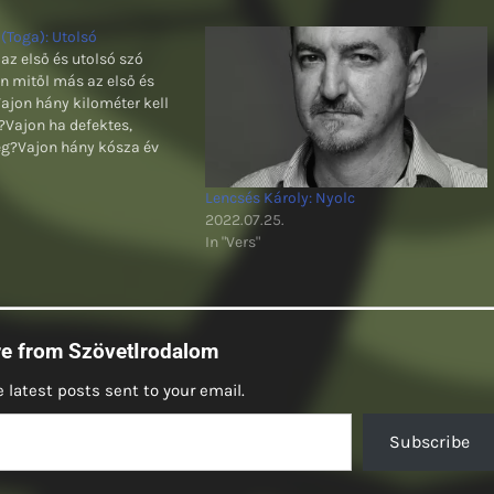
 (Toga): Utolsó
az első és utolsó szó
 mitől más az első és
ajon hány kilométer kell
?Vajon ha defektes,
g?Vajon hány kósza év
an?Vajon hány év, s
lan?Vajon a gát, mikor
Lencsés Károly: Nyolc
?Vajon a partok omlanak,
2022.07.25.
ajon a hit örök, vagy…
In "Vers"
re from SzövetIrodalom
 latest posts sent to your email.
Subscribe