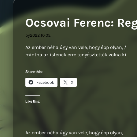
Sz
Ocsovai Ferenc: Reg
by
2022.10.05.
Az ember néha úgy van vele, hogy épp olyan, /
mintha az istenek erre tenyésztették volna ki.
Share this:
Facebook
X
Like this:
Az ember néha úgy van vele, hogy épp olyan,