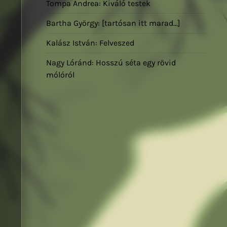
Tompa Andrea: Kiváló testek
Bartha György: [tartósan itt marad…]
Kalász István: Felveszed
Nagy Lóránd: Hosszú séta egy rövid
mólóról