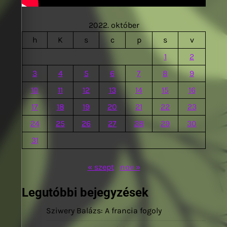
2022. október
h
K
s
c
p
s
v
1
2
3
4
5
6
7
8
9
10
11
12
13
14
15
16
17
18
19
20
21
22
23
24
25
26
27
28
29
30
31
« szept
nov »
Legutóbbi bejegyzések
Sziwery Balázs: A francia fogoly