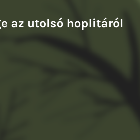
iwery Balázs: A francia fogoly
Tompa Andrea: Kiváló testek
e az utolsó hoplitáról