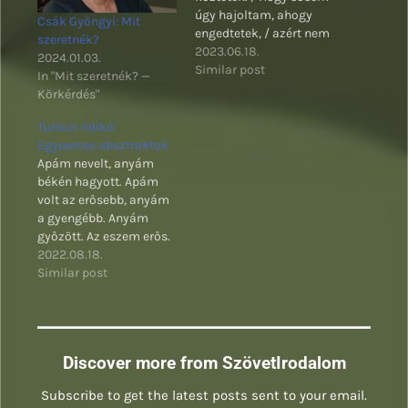
úgy hajoltam, ahogy
Csák Gyöngyi: Mit
engedtetek, / azért nem
szeretnék?
kérek bocsánatot.
2023.06.18.
2024.01.03.
Similar post
In "Mit szeretnék? —
Körkérdés"
Turóczi Ildikó:
Egyperces absztraktok
Apám nevelt, anyám
békén hagyott. Apám
volt az erősebb, anyám
a gyengébb. Anyám
győzött. Az eszem erős.
A lelkem is az.
2022.08.18.
Összefognak.
Similar post
Discover more from SzövetIrodalom
Subscribe to get the latest posts sent to your email.