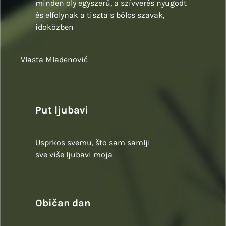
minden oly egyszerű, a szívverés nyugodt
és elfolynak a tiszta s bölcs szavak,
időközben
Vlasta Mladenović
Put ljubavi
Usprkos svemu, što sam samlji
sve više ljubavi moja
Običan dan