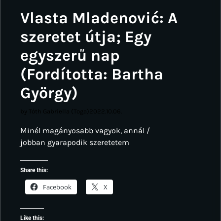
Vlasta Mladenović: A
szeretet útja; Egy
egyszerű nap
(Fordította: Bartha
György)
by Tóth Gabriella (Toga)
2022.10.06.
Minél magányosabb vagyok, annál /
jobban gyarapodik szeretetem
Share this:
Facebook
X
Like this: