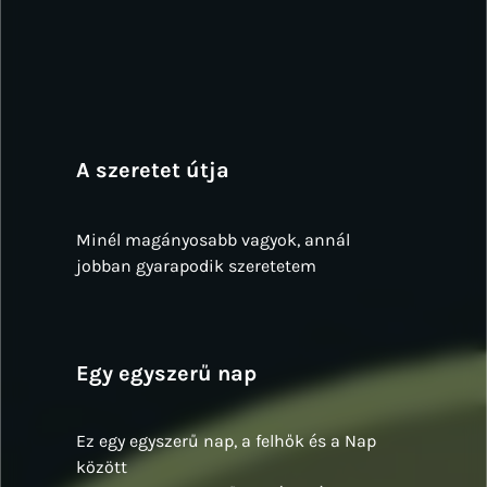
A szeretet útja
Minél magányosabb vagyok, annál
jobban gyarapodik szeretetem
Egy egyszerű nap
Ez egy egyszerű nap, a felhők és a Nap
között