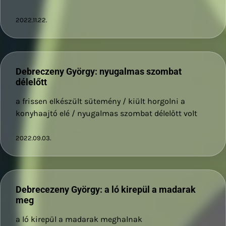
2022.11.22.
Debreczeny György: nyugalmas szombat
délelőtt
a frissen elkészült sütemény / kiült horgolni a
konyhaajtó elé / nyugalmas szombat délelőtt volt
2022.09.03.
Debrecezeny György: a ló kirepül a madarak
meg
a ló kirepül a madarak meghalnak