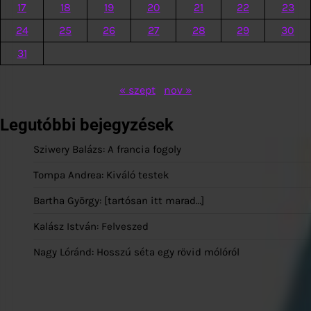
17
18
19
20
21
22
23
24
25
26
27
28
29
30
31
« szept
nov »
Legutóbbi bejegyzések
Sziwery Balázs: A francia fogoly
Tompa Andrea: Kiváló testek
Bartha György: [tartósan itt marad…]
Kalász István: Felveszed
Nagy Lóránd: Hosszú séta egy rövid mólóról