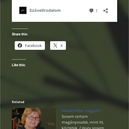
Share this:
Facebook
X
Like this:
Related
Handó Péter: Vagyok?
Sosem voltam
magányosabb, mint itt,
köztetek. / Hogy sosem