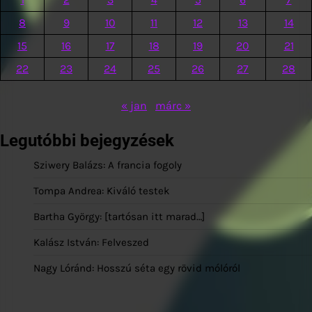
8
9
10
11
12
13
14
15
16
17
18
19
20
21
22
23
24
25
26
27
28
« jan
márc »
Legutóbbi bejegyzések
Sziwery Balázs: A francia fogoly
Tompa Andrea: Kiváló testek
Bartha György: [tartósan itt marad…]
Kalász István: Felveszed
Nagy Lóránd: Hosszú séta egy rövid mólóról