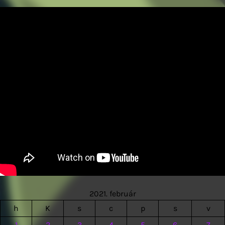
2021. február
h
K
s
c
p
s
v
1
2
3
4
5
6
7