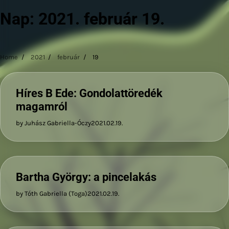
Nap:
2021. február 19.
Home
2021
február
19
Híres B Ede: Gondolattöredék
magamról
by Juhász Gabriella-Óczy
2021.02.19.
Bartha György: a pincelakás
by Tóth Gabriella (Toga)
2021.02.19.